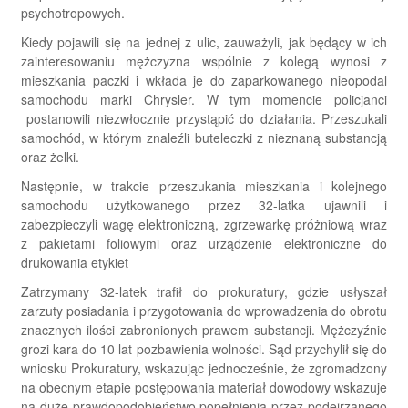
psychotropowych.
Kiedy pojawili się na jednej z ulic, zauważyli, jak będący w ich
zainteresowaniu mężczyzna wspólnie z kolegą wynosi z
mieszkania paczki i wkłada je do zaparkowanego nieopodal
samochodu marki Chrysler. W tym momencie policjanci
postanowili niezwłocznie przystąpić do działania. Przeszukali
samochód, w którym znaleźli buteleczki z nieznaną substancją
oraz żelki.
Następnie, w trakcie przeszukania mieszkania i kolejnego
samochodu użytkowanego przez 32-latka ujawnili i
zabezpieczyli wagę elektroniczną, zgrzewarkę próżniową wraz
z pakietami foliowymi oraz urządzenie elektroniczne do
drukowania etykiet
Zatrzymany 32-latek trafił do prokuratury, gdzie usłyszał
zarzuty posiadania i przygotowania do wprowadzenia do obrotu
znacznych ilości zabronionych prawem substancji. Mężczyźnie
grozi kara do 10 lat pozbawienia wolności. Sąd przychylił się do
wniosku Prokuratury, wskazując jednocześnie, że zgromadzony
na obecnym etapie postępowania materiał dowodowy wskazuje
na duże prawdopodobieństwo popełnienia przez podejrzanego