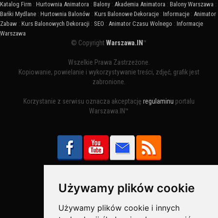
Katalog Firm
:
Hurtownia Animatora
:
Balony
:
Akademia Animatora
:
Balony Warszawa
:
Bańki Mydlane
:
Hurtownia Balonów
:
Kurs Balonowe Dekoracje
:
Informacje
:
Animator
Zabaw
:
Kurs Balonowych Dekoracji
:
SEO
:
Animator Czasu Wolnego
:
Informacje
Warszawa
© Copyright
Warszawa.IN
™
Wszelkie Prawa Zastrzeżone.
Kopiowanie, powielanie i wykorzystywanie treści, zdjęć, grafik jest
zabronione.
Korzystanie z serwisu oznacza akceptację
regulaminu
portalu
Warszawa.IN™
Używamy plików cookie
Bezpieczne Płatności obsługuje:
Używamy plików cookie i innych