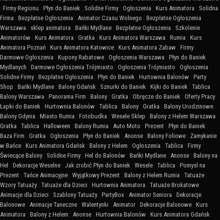
:
Firmy Regionu
:
Płyn do Baniek
:
Solidne Firmy
:
Ogłoszenia
:
Kurs Animatora
:
Solidna
Firma
:
Bezpłatne Ogłoszenia
:
Animator Czasu Wolnego
:
Bezpłatne Ogłoszenia
Warszawa
:
sklep animatora
:
Bańki Mydlane
:
Bezpłatne Ogłoszenia
:
Szkolenie
Animatorów
:
Kurs Animatora
:
Gratka
:
Kurs Animatora Warszawa
:
Rumia
:
Kurs
Animatora Poznań
:
Kurs Animatora Katowice
:
Kurs Animatora Zabaw
:
Firmy
:
Darmowe Ogłoszenia
:
Kupony Rabatowe
:
Ogłoszenia Warszawa
:
Płyn do Baniek
Mydlanych
:
Darmowe Ogłoszenia Trójmiasto
:
Ogłoszenia Trójmiasto
:
Ogłoszenia
:
Solidne Firmy
:
Bezpłatne Ogłoszenia
:
Płyn do Baniek
:
Hurtownia Balonów
:
Party
Shop
:
Bańki Mydlane
:
Balony Gdańsk
:
Sznurki do Baniek
:
Kijki do Baniek
:
Tablica
:
Balony Warszawa
:
Panorama Firm
:
Balony
:
Gratka
:
Obręcze do Baniek
:
Oferty Pracy
:
Łapki do Baniek
:
Hurtownia Balonów
:
Tablica
:
Balony
:
Gratka
:
Balony Urodzinowe
:
Balony Gdynia
:
Miasto Rumia
:
Fotobudka
:
Wesele Sklep
:
Balony z Helem Warszawa
:
Gratka
:
Tablica
:
Halloween
:
Balony Rumia
:
Auto Moto
:
Prezent
:
Płyn do Baniek
:
Baza Firm
:
Gratka
:
Ogłoszenia
:
Płyn do Baniek
:
Anonse
:
Balony Foliowe
:
Zamykanie
w Bańce
:
Kurs Animatora Gdańsk
:
Balony z Helem
:
Ogłoszenia
:
Tablica
:
Firmy
:
Świecące Balony
:
Solidne Firmy
:
Hel do Balonów
:
Bańki Mydlane
:
Anonse
:
Balony na
Hel
:
Dekoracje Weselne
:
Jak zrobić Płyn do Baniek
:
Wesele
:
Tablica
:
Pomysł na
Prezent
:
Tańce Animacyjne
:
Wyjątkowy Prezent
:
Balony z Helem Rumia
:
Tatuaże
:
Wzory Tatuaży
:
Tatuaże dla Dzieci
:
Hurtownia Animatora
:
Tatuaże Brokatowe
:
Animacje dla Dzieci
:
Szablony Tatuaży
:
PartyBox
:
Animator Seniora
:
Dekoracje
Balonowe
:
Animacje Taneczne
:
Walentynki
:
Animator
:
Dekoracje Balonowe
:
Kurs
Animatora
:
Balony z Helem
:
Anonse
:
Hurtownia Balonów
:
Kurs Animatora Gdańsk
: