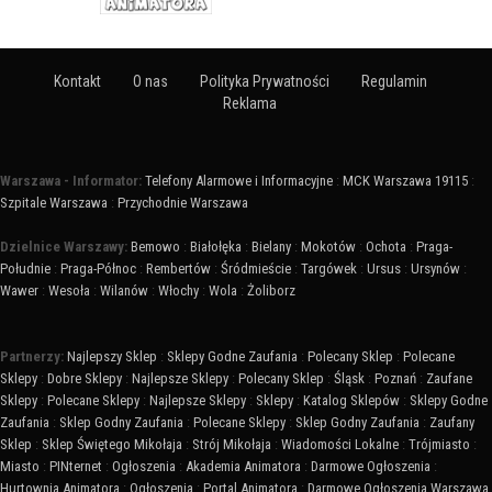
Kontakt
O nas
Polityka Prywatności
Regulamin
Reklama
Warszawa - Informator:
Telefony Alarmowe i Informacyjne
:
MCK Warszawa 19115
:
Szpitale Warszawa
:
Przychodnie Warszawa
Dzielnice Warszawy:
Bemowo
:
Białołęka
:
Bielany
:
Mokotów
:
Ochota
:
Praga-
Południe
:
Praga-Północ
:
Rembertów
:
Śródmieście
:
Targówek
:
Ursus
:
Ursynów
:
Wawer
:
Wesoła
:
Wilanów
:
Włochy
:
Wola
:
Żoliborz
Partnerzy:
Najlepszy Sklep
:
Sklepy Godne Zaufania
:
Polecany Sklep
:
Polecane
Sklepy
:
Dobre Sklepy
:
Najlepsze Sklepy
:
Polecany Sklep
:
Śląsk
:
Poznań
:
Zaufane
Sklepy
:
Polecane Sklepy
:
Najlepsze Sklepy
:
Sklepy
:
Katalog Sklepów
:
Sklepy Godne
Zaufania
:
Sklep Godny Zaufania
:
Polecane Sklepy
:
Sklep Godny Zaufania
:
Zaufany
Sklep
:
Sklep Świętego Mikołaja
:
Strój Mikołaja
:
Wiadomości Lokalne
:
Trójmiasto
:
Miasto
:
PINternet
:
Ogłoszenia
:
Akademia Animatora
:
Darmowe Ogłoszenia
:
Hurtownia Animatora
:
Ogłoszenia
:
Portal Animatora
:
Darmowe Ogłoszenia Warszawa