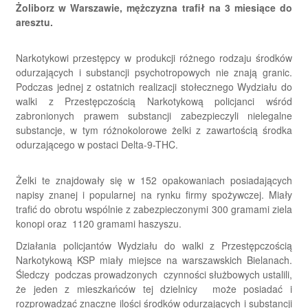
Żoliborz w Warszawie, mężczyzna trafił na 3 miesiące do
aresztu.
Narkotykowi przestępcy w produkcji różnego rodzaju środków
odurzających i substancji psychotropowych nie znają granic.
Podczas jednej z ostatnich realizacji stołecznego Wydziału do
walki z Przestępczością Narkotykową policjanci wśród
zabronionych prawem substancji zabezpieczyli nielegalne
substancje, w tym różnokolorowe żelki z zawartością środka
odurzającego w postaci Delta-9-THC.
Żelki te znajdowały się w 152 opakowaniach posiadających
napisy znanej i popularnej na rynku firmy spożywczej. Miały
trafić do obrotu wspólnie z zabezpieczonymi 300 gramami ziela
konopi oraz 1120 gramami haszyszu.
Działania policjantów Wydziału do walki z Przestępczością
Narkotykową KSP miały miejsce na warszawskich Bielanach.
Śledczy podczas prowadzonych czynności służbowych ustalili,
że jeden z mieszkańców tej dzielnicy może posiadać i
rozprowadzać znaczne ilości środków odurzających i substancji