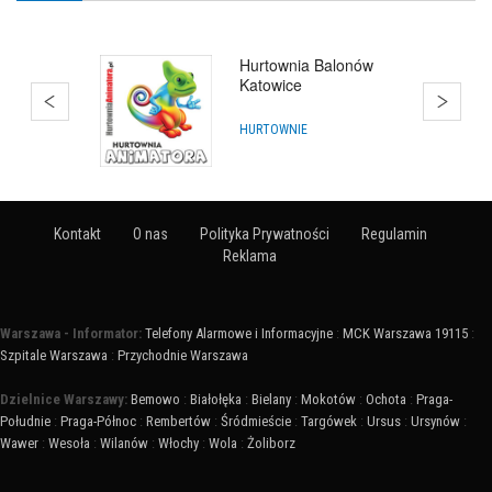
Hurtownia Animatora
HURTOWNIE
Kontakt
O nas
Polityka Prywatności
Regulamin
Reklama
Warszawa - Informator:
Telefony Alarmowe i Informacyjne
:
MCK Warszawa 19115
:
Szpitale Warszawa
:
Przychodnie Warszawa
Dzielnice Warszawy:
Bemowo
:
Białołęka
:
Bielany
:
Mokotów
:
Ochota
:
Praga-
Południe
:
Praga-Północ
:
Rembertów
:
Śródmieście
:
Targówek
:
Ursus
:
Ursynów
:
Wawer
:
Wesoła
:
Wilanów
:
Włochy
:
Wola
:
Żoliborz