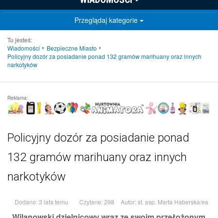
Przeglądaj kategorie
Tu jesteś:
Wiadomości
Bezpieczne Miasto
Policyjny dozór za posiadanie ponad 132 gramów marihuany oraz innych
narkotyków
Reklama:
Policyjny dozór za posiadanie ponad
132 gramów marihuany oraz innych
narkotyków
Dodano: 3 lata temu
Czytane: 298
Autor:
st. asp. Marta Haberska/ea
Wilanowski dzielnicowy wraz ze swoim przełożonym