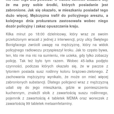
że ma przy sobie środki, których posiadanie jest
zabronione. Jak się okazało, w mieszkaniu posiadał tego
dużo więcej. Mężczyzna trafił do policyjnego aresztu, a
kolejnego dnia prokuratura zastosowała wobec niego
dozór policyjny i zakaz opuszczania kraju.
Kilka minut po 18:00 dzielnicowy, który wraz ze swoim
przełożonym wracali z jednej z interwencji, przy ulicy Świętego
Bonigfacego zwrócili uwagę na mężczyznę, który na widok
policyjnego radiowozu przyspieszył kroku. Jak to często bywa,
ten, kto nie ma nic na sumieniu, nie ucieka, gdy tylko zobaczy
policję. Tak też było tym razem. Wobec 45-latka podjęto
czynności, podczas których okazało się, że w paczce z
tytoniem posiada susz roślinny koloru brązowo-zielonego. Z
zachowania mężczyzny wynikało, że może on mieć więcej
zabronionych substancji. Dlatego policjanci wraz z mężczyzną
udali się do jego mieszkania, gdzie w pomieszczeniu
kuchennym, znaleźli słoik z zawartością suszu roślinnego,
pojemnik z zawartością 4 tabletek MDMA oraz woreczek z
zawartością 99 tabletek metaamfetaminy.