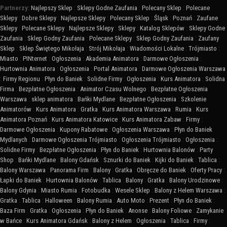
Partnerzy:
Najlepszy Sklep
:
Sklepy Godne Zaufania
:
Polecany Sklep
:
Polecane
Sklepy
:
Dobre Sklepy
:
Najlepsze Sklepy
:
Polecany Sklep
:
Śląsk
:
Poznań
:
Zaufane
Sklepy
:
Polecane Sklepy
:
Najlepsze Sklepy
:
Sklepy
:
Katalog Sklepów
:
Sklepy Godne
Zaufania
:
Sklep Godny Zaufania
:
Polecane Sklepy
:
Sklep Godny Zaufania
:
Zaufany
Sklep
:
Sklep Świętego Mikołaja
:
Strój Mikołaja
:
Wiadomości Lokalne
:
Trójmiasto
:
Miasto
:
PINternet
:
Ogłoszenia
:
Akademia Animatora
:
Darmowe Ogłoszenia
:
Hurtownia Animatora
:
Ogłoszenia
:
Portal Animatora
:
Darmowe Ogłoszenia Warszawa
:
Firmy Regionu
:
Płyn do Baniek
:
Solidne Firmy
:
Ogłoszenia
:
Kurs Animatora
:
Solidna
Firma
:
Bezpłatne Ogłoszenia
:
Animator Czasu Wolnego
:
Bezpłatne Ogłoszenia
Warszawa
:
sklep animatora
:
Bańki Mydlane
:
Bezpłatne Ogłoszenia
:
Szkolenie
Animatorów
:
Kurs Animatora
:
Gratka
:
Kurs Animatora Warszawa
:
Rumia
:
Kurs
Animatora Poznań
:
Kurs Animatora Katowice
:
Kurs Animatora Zabaw
:
Firmy
:
Darmowe Ogłoszenia
:
Kupony Rabatowe
:
Ogłoszenia Warszawa
:
Płyn do Baniek
Mydlanych
:
Darmowe Ogłoszenia Trójmiasto
:
Ogłoszenia Trójmiasto
:
Ogłoszenia
:
Solidne Firmy
:
Bezpłatne Ogłoszenia
:
Płyn do Baniek
:
Hurtownia Balonów
:
Party
Shop
:
Bańki Mydlane
:
Balony Gdańsk
:
Sznurki do Baniek
:
Kijki do Baniek
:
Tablica
:
Balony Warszawa
:
Panorama Firm
:
Balony
:
Gratka
:
Obręcze do Baniek
:
Oferty Pracy
:
Łapki do Baniek
:
Hurtownia Balonów
:
Tablica
:
Balony
:
Gratka
:
Balony Urodzinowe
:
Balony Gdynia
:
Miasto Rumia
:
Fotobudka
:
Wesele Sklep
:
Balony z Helem Warszawa
:
Gratka
:
Tablica
:
Halloween
:
Balony Rumia
:
Auto Moto
:
Prezent
:
Płyn do Baniek
:
Baza Firm
:
Gratka
:
Ogłoszenia
:
Płyn do Baniek
:
Anonse
:
Balony Foliowe
:
Zamykanie
w Bańce
:
Kurs Animatora Gdańsk
:
Balony z Helem
:
Ogłoszenia
:
Tablica
:
Firmy
: