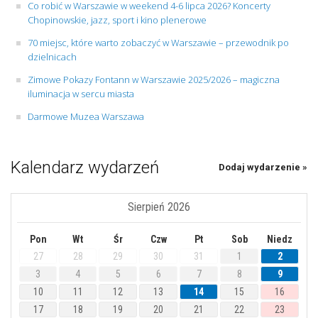
Co robić w Warszawie w weekend 4-6 lipca 2026? Koncerty
Chopinowskie, jazz, sport i kino plenerowe
70 miejsc, które warto zobaczyć w Warszawie – przewodnik po
dzielnicach
Zimowe Pokazy Fontann w Warszawie 2025/2026 – magiczna
iluminacja w sercu miasta
Darmowe Muzea Warszawa
Kalendarz wydarzeń
Dodaj wydarzenie »
Sierpień 2026
Pon
Wt
Śr
Czw
Pt
Sob
Niedz
27
28
29
30
31
1
2
3
4
5
6
7
8
9
10
11
12
13
14
15
16
17
18
19
20
21
22
23