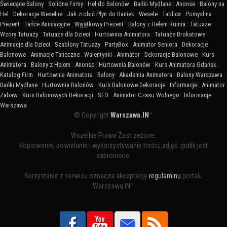
Świecące Balony
:
Solidne Firmy
:
Hel do Balonów
:
Bańki Mydlane
:
Anonse
:
Balony na
Hel
:
Dekoracje Weselne
:
Jak zrobić Płyn do Baniek
:
Wesele
:
Tablica
:
Pomysł na
Prezent
:
Tańce Animacyjne
:
Wyjątkowy Prezent
:
Balony z Helem Rumia
:
Tatuaże
:
Wzory Tatuaży
:
Tatuaże dla Dzieci
:
Hurtownia Animatora
:
Tatuaże Brokatowe
:
Animacje dla Dzieci
:
Szablony Tatuaży
:
PartyBox
:
Animator Seniora
:
Dekoracje
Balonowe
:
Animacje Taneczne
:
Walentynki
:
Animator
:
Dekoracje Balonowe
:
Kurs
Animatora
:
Balony z Helem
:
Anonse
:
Hurtownia Balonów
:
Kurs Animatora Gdańsk
:
Katalog Firm
:
Hurtownia Animatora
:
Balony
:
Akademia Animatora
:
Balony Warszawa
:
Bańki Mydlane
:
Hurtownia Balonów
:
Kurs Balonowe Dekoracje
:
Informacje
:
Animator
Zabaw
:
Kurs Balonowych Dekoracji
:
SEO
:
Animator Czasu Wolnego
:
Informacje
Warszawa
© Copyright
Warszawa.IN
™
Wszelkie Prawa Zastrzeżone.
Kopiowanie, powielanie i wykorzystywanie treści, zdjęć, grafik jest
zabronione.
Korzystanie z serwisu oznacza akceptację
regulaminu
portalu
Warszawa.IN™