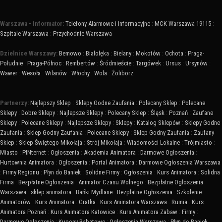
Warszawa - Informator:
Telefony Alarmowe i Informacyjne
:
MCK Warszawa 19115
:
Szpitale Warszawa
:
Przychodnie Warszawa
Dzielnice Warszawy:
Bemowo
:
Białołęka
:
Bielany
:
Mokotów
:
Ochota
:
Praga-
Południe
:
Praga-Północ
:
Rembertów
:
Śródmieście
:
Targówek
:
Ursus
:
Ursynów
:
Wawer
:
Wesoła
:
Wilanów
:
Włochy
:
Wola
:
Żoliborz
Partnerzy:
Najlepszy Sklep
:
Sklepy Godne Zaufania
:
Polecany Sklep
:
Polecane
Sklepy
:
Dobre Sklepy
:
Najlepsze Sklepy
:
Polecany Sklep
:
Śląsk
:
Poznań
:
Zaufane
Sklepy
:
Polecane Sklepy
:
Najlepsze Sklepy
:
Sklepy
:
Katalog Sklepów
:
Sklepy Godne
Zaufania
:
Sklep Godny Zaufania
:
Polecane Sklepy
:
Sklep Godny Zaufania
:
Zaufany
Sklep
:
Sklep Świętego Mikołaja
:
Strój Mikołaja
:
Wiadomości Lokalne
:
Trójmiasto
:
Miasto
:
PINternet
:
Ogłoszenia
:
Akademia Animatora
:
Darmowe Ogłoszenia
:
Hurtownia Animatora
:
Ogłoszenia
:
Portal Animatora
:
Darmowe Ogłoszenia Warszawa
:
Firmy Regionu
:
Płyn do Baniek
:
Solidne Firmy
:
Ogłoszenia
:
Kurs Animatora
:
Solidna
Firma
:
Bezpłatne Ogłoszenia
:
Animator Czasu Wolnego
:
Bezpłatne Ogłoszenia
Warszawa
:
sklep animatora
:
Bańki Mydlane
:
Bezpłatne Ogłoszenia
:
Szkolenie
Animatorów
:
Kurs Animatora
:
Gratka
:
Kurs Animatora Warszawa
:
Rumia
:
Kurs
Animatora Poznań
:
Kurs Animatora Katowice
:
Kurs Animatora Zabaw
:
Firmy
:
Darmowe Ogłoszenia
:
Kupony Rabatowe
:
Ogłoszenia Warszawa
:
Płyn do Baniek