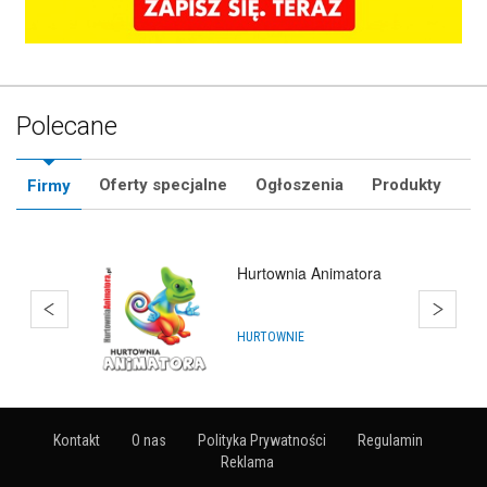
Polecane
Oferty specjalne
Ogłoszenia
Produkty
Firmy
Bańki Mydlane
ARTYKUŁY NA IMPREZY
Kontakt
O nas
Polityka Prywatności
Regulamin
Reklama