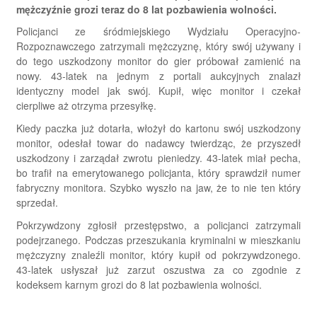
mężczyźnie grozi teraz do 8 lat pozbawienia wolności.
Policjanci ze śródmiejskiego Wydziału Operacyjno-
Rozpoznawczego zatrzymali mężczyznę, który swój używany i
do tego uszkodzony monitor do gier próbował zamienić na
nowy. 43-latek na jednym z portali aukcyjnych znalazł
identyczny model jak swój. Kupił, więc monitor i czekał
cierpliwe aż otrzyma przesyłkę.
Kiedy paczka już dotarła, włożył do kartonu swój uszkodzony
monitor, odesłał towar do nadawcy twierdząc, że przyszedł
uszkodzony i zarządał zwrotu pieniedzy. 43-latek miał pecha,
bo trafił na emerytowanego policjanta, który sprawdził numer
fabryczny monitora. Szybko wyszło na jaw, że to nie ten który
sprzedał.
Pokrzywdzony zgłosił przestępstwo, a policjanci zatrzymali
podejrzanego. Podczas przeszukania kryminalni w mieszkaniu
mężczyzny znaleźli monitor, który kupił od pokrzywdzonego.
43-latek usłyszał już zarzut oszustwa za co zgodnie z
kodeksem karnym grozi do 8 lat pozbawienia wolności.