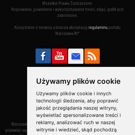
Wszelkie Prawa Zastrzeżone.
Kopiowanie, powielanie i wykorzystywanie treści, zdjęć, grafik jest
zabronione.
Korzystanie z serwisu oznacza akceptację
regulaminu
portalu
Warszawa.IN™
Używamy plików cookie
Bezpieczne Płatności obsługuje:
Używamy plików cookie i innych
technologii śledzenia, aby poprawić
jakość przeglądania naszej witryny,
wyświetlać spersonalizowane treści i
reklamy, analizować ruch w naszej
Warszawa – miasto stołeczne Warszawa. Nazwa miasta zaczęła
witrynie i wiedzieć, skąd pochodzą
pojawiać się w dokumentach w XIV wieku jako Warszewa, a od XV wieku