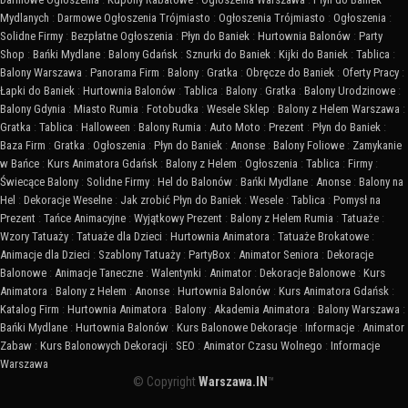
Mydlanych
:
Darmowe Ogłoszenia Trójmiasto
:
Ogłoszenia Trójmiasto
:
Ogłoszenia
:
Solidne Firmy
:
Bezpłatne Ogłoszenia
:
Płyn do Baniek
:
Hurtownia Balonów
:
Party
Shop
:
Bańki Mydlane
:
Balony Gdańsk
:
Sznurki do Baniek
:
Kijki do Baniek
:
Tablica
:
Balony Warszawa
:
Panorama Firm
:
Balony
:
Gratka
:
Obręcze do Baniek
:
Oferty Pracy
:
Łapki do Baniek
:
Hurtownia Balonów
:
Tablica
:
Balony
:
Gratka
:
Balony Urodzinowe
:
Balony Gdynia
:
Miasto Rumia
:
Fotobudka
:
Wesele Sklep
:
Balony z Helem Warszawa
:
Gratka
:
Tablica
:
Halloween
:
Balony Rumia
:
Auto Moto
:
Prezent
:
Płyn do Baniek
:
Baza Firm
:
Gratka
:
Ogłoszenia
:
Płyn do Baniek
:
Anonse
:
Balony Foliowe
:
Zamykanie
w Bańce
:
Kurs Animatora Gdańsk
:
Balony z Helem
:
Ogłoszenia
:
Tablica
:
Firmy
:
Świecące Balony
:
Solidne Firmy
:
Hel do Balonów
:
Bańki Mydlane
:
Anonse
:
Balony na
Hel
:
Dekoracje Weselne
:
Jak zrobić Płyn do Baniek
:
Wesele
:
Tablica
:
Pomysł na
Prezent
:
Tańce Animacyjne
:
Wyjątkowy Prezent
:
Balony z Helem Rumia
:
Tatuaże
:
Wzory Tatuaży
:
Tatuaże dla Dzieci
:
Hurtownia Animatora
:
Tatuaże Brokatowe
:
Animacje dla Dzieci
:
Szablony Tatuaży
:
PartyBox
:
Animator Seniora
:
Dekoracje
Balonowe
:
Animacje Taneczne
:
Walentynki
:
Animator
:
Dekoracje Balonowe
:
Kurs
Animatora
:
Balony z Helem
:
Anonse
:
Hurtownia Balonów
:
Kurs Animatora Gdańsk
:
Katalog Firm
:
Hurtownia Animatora
:
Balony
:
Akademia Animatora
:
Balony Warszawa
:
Bańki Mydlane
:
Hurtownia Balonów
:
Kurs Balonowe Dekoracje
:
Informacje
:
Animator
Zabaw
:
Kurs Balonowych Dekoracji
:
SEO
:
Animator Czasu Wolnego
:
Informacje
Warszawa
© Copyright
Warszawa.IN
™