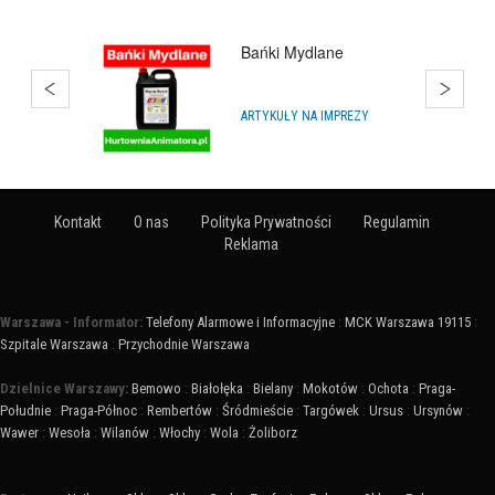
Estate Polska
BIURA NIERUCHOMOŚCI
Kontakt
O nas
Polityka Prywatności
Regulamin
Reklama
Warszawa - Informator:
Telefony Alarmowe i Informacyjne
:
MCK Warszawa 19115
:
Szpitale Warszawa
:
Przychodnie Warszawa
Dzielnice Warszawy:
Bemowo
:
Białołęka
:
Bielany
:
Mokotów
:
Ochota
:
Praga-
Południe
:
Praga-Północ
:
Rembertów
:
Śródmieście
:
Targówek
:
Ursus
:
Ursynów
:
Wawer
:
Wesoła
:
Wilanów
:
Włochy
:
Wola
:
Żoliborz