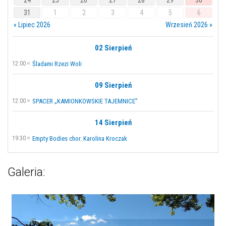
24
25
26
27
28
29
30
31
1
2
3
4
5
6
« Lipiec 2026
Wrzesień 2026 »
02 Sierpień
12:00
Śladami Rzezi Woli
09 Sierpień
12:00
SPACER „KAMIONKOWSKIE TAJEMNICE”
14 Sierpień
19:30
Empty Bodies chor. Karolina Kroczak
Galeria: