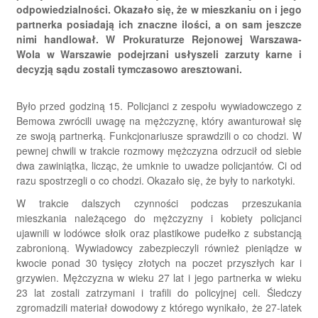
odpowiedzialności. Okazało się, że w mieszkaniu on i jego
partnerka posiadają ich znaczne ilości, a on sam jeszcze
nimi handlował. W Prokuraturze Rejonowej Warszawa-
Wola w Warszawie podejrzani usłyszeli zarzuty karne i
decyzją sądu zostali tymczasowo aresztowani.
Było przed godziną 15. Policjanci z zespołu wywiadowczego z
Bemowa zwrócili uwagę na mężczyznę, który awanturował się
ze swoją partnerką. Funkcjonariusze sprawdzili o co chodzi. W
pewnej chwili w trakcie rozmowy mężczyzna odrzucił od siebie
dwa zawiniątka, licząc, że umknie to uwadze policjantów. Ci od
razu spostrzegli o co chodzi. Okazało się, że były to narkotyki.
W trakcie dalszych czynności podczas przeszukania
mieszkania należącego do mężczyzny i kobiety policjanci
ujawnili w lodówce słoik oraz plastikowe pudełko z substancją
zabronioną. Wywiadowcy zabezpieczyli również pieniądze w
kwocie ponad 30 tysięcy złotych na poczet przyszłych kar i
grzywien. Mężczyzna w wieku 27 lat i jego partnerka w wieku
23 lat zostali zatrzymani i trafili do policyjnej celi. Śledczy
zgromadzili materiał dowodowy z którego wynikało, że 27-latek