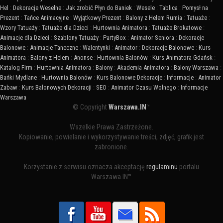
Hel
:
Dekoracje Weselne
:
Jak zrobić Płyn do Baniek
:
Wesele
:
Tablica
:
Pomysł na
Prezent
:
Tańce Animacyjne
:
Wyjątkowy Prezent
:
Balony z Helem Rumia
:
Tatuaże
:
Wzory Tatuaży
:
Tatuaże dla Dzieci
:
Hurtownia Animatora
:
Tatuaże Brokatowe
:
Animacje dla Dzieci
:
Szablony Tatuaży
:
PartyBox
:
Animator Seniora
:
Dekoracje
Balonowe
:
Animacje Taneczne
:
Walentynki
:
Animator
:
Dekoracje Balonowe
:
Kurs
Animatora
:
Balony z Helem
:
Anonse
:
Hurtownia Balonów
:
Kurs Animatora Gdańsk
:
Katalog Firm
:
Hurtownia Animatora
:
Balony
:
Akademia Animatora
:
Balony Warszawa
:
Bańki Mydlane
:
Hurtownia Balonów
:
Kurs Balonowe Dekoracje
:
Informacje
:
Animator
Zabaw
:
Kurs Balonowych Dekoracji
:
SEO
:
Animator Czasu Wolnego
:
Informacje
Warszawa
© Copyright
Warszawa.IN
™
Wszelkie Prawa Zastrzeżone.
Kopiowanie, powielanie i wykorzystywanie treści, zdjęć, grafik jest
zabronione.
Korzystanie z serwisu oznacza akceptację
regulaminu
portalu
Warszawa.IN™