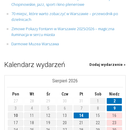
Chopinowskie, jazz, sport i kino plenerowe
70 miejsc, które warto zobaczyć w Warszawie – przewodnik po
dzielnicach
Zimowe Pokazy Fontann w Warszawie 2025/2026 – magiczna
iluminacja w sercu miasta
Darmowe Muzea Warszawa
Kalendarz wydarzeń
Dodaj wydarzenie »
Sierpień 2026
Pon
Wt
Śr
Czw
Pt
Sob
Niedz
27
28
29
30
31
1
2
3
4
5
6
7
8
9
10
11
12
13
14
15
16
17
18
19
20
21
22
23