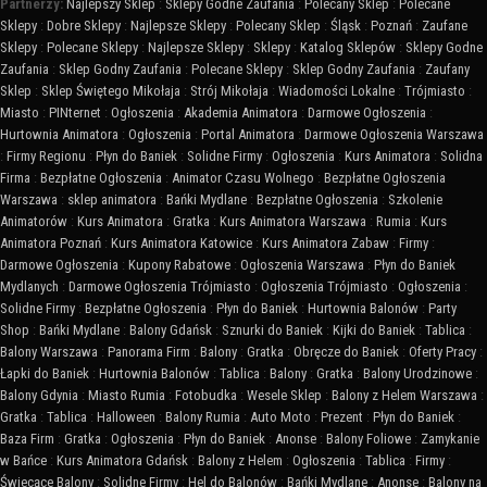
Partnerzy:
Najlepszy Sklep
:
Sklepy Godne Zaufania
:
Polecany Sklep
:
Polecane
Sklepy
:
Dobre Sklepy
:
Najlepsze Sklepy
:
Polecany Sklep
:
Śląsk
:
Poznań
:
Zaufane
Sklepy
:
Polecane Sklepy
:
Najlepsze Sklepy
:
Sklepy
:
Katalog Sklepów
:
Sklepy Godne
Zaufania
:
Sklep Godny Zaufania
:
Polecane Sklepy
:
Sklep Godny Zaufania
:
Zaufany
Sklep
:
Sklep Świętego Mikołaja
:
Strój Mikołaja
:
Wiadomości Lokalne
:
Trójmiasto
:
Miasto
:
PINternet
:
Ogłoszenia
:
Akademia Animatora
:
Darmowe Ogłoszenia
:
Hurtownia Animatora
:
Ogłoszenia
:
Portal Animatora
:
Darmowe Ogłoszenia Warszawa
:
Firmy Regionu
:
Płyn do Baniek
:
Solidne Firmy
:
Ogłoszenia
:
Kurs Animatora
:
Solidna
Firma
:
Bezpłatne Ogłoszenia
:
Animator Czasu Wolnego
:
Bezpłatne Ogłoszenia
Warszawa
:
sklep animatora
:
Bańki Mydlane
:
Bezpłatne Ogłoszenia
:
Szkolenie
Animatorów
:
Kurs Animatora
:
Gratka
:
Kurs Animatora Warszawa
:
Rumia
:
Kurs
Animatora Poznań
:
Kurs Animatora Katowice
:
Kurs Animatora Zabaw
:
Firmy
:
Darmowe Ogłoszenia
:
Kupony Rabatowe
:
Ogłoszenia Warszawa
:
Płyn do Baniek
Mydlanych
:
Darmowe Ogłoszenia Trójmiasto
:
Ogłoszenia Trójmiasto
:
Ogłoszenia
:
Solidne Firmy
:
Bezpłatne Ogłoszenia
:
Płyn do Baniek
:
Hurtownia Balonów
:
Party
Shop
:
Bańki Mydlane
:
Balony Gdańsk
:
Sznurki do Baniek
:
Kijki do Baniek
:
Tablica
:
Balony Warszawa
:
Panorama Firm
:
Balony
:
Gratka
:
Obręcze do Baniek
:
Oferty Pracy
:
Łapki do Baniek
:
Hurtownia Balonów
:
Tablica
:
Balony
:
Gratka
:
Balony Urodzinowe
:
Balony Gdynia
:
Miasto Rumia
:
Fotobudka
:
Wesele Sklep
:
Balony z Helem Warszawa
:
Gratka
:
Tablica
:
Halloween
:
Balony Rumia
:
Auto Moto
:
Prezent
:
Płyn do Baniek
:
Baza Firm
:
Gratka
:
Ogłoszenia
:
Płyn do Baniek
:
Anonse
:
Balony Foliowe
:
Zamykanie
w Bańce
:
Kurs Animatora Gdańsk
:
Balony z Helem
:
Ogłoszenia
:
Tablica
:
Firmy
:
Świecące Balony
:
Solidne Firmy
:
Hel do Balonów
:
Bańki Mydlane
:
Anonse
:
Balony na