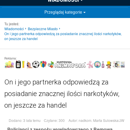
Przeglądaj kategorie
Tu jesteś:
Wiadomości
Bezpieczne Miasto
On i jego partnerka odpowiedzą za posiadanie znacznej ilości narkotyków,
on jeszcze za handel
Reklama:
On i jego partnerka odpowiedzą za
posiadanie znacznej ilości narkotyków,
on jeszcze za handel
Dodano: 3 lata temu
Czytane: 300
Autor:
nadkom. Marta Sulowska/JW
Policjanci z zespołu wywiadowczego z Bemowa