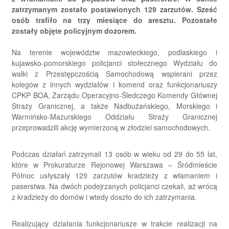
zatrzymanym zostało postawionych 129 zarzutów. Sześć
osób trafiło na trzy miesiące do aresztu. Pozostałe
zostały objęte policyjnym dozorem.
Na terenie województw mazowieckiego, podlaskiego i
kujawsko-pomorskiego policjanci stołecznego Wydziału do
walki z Przestępczością Samochodową wspierani przez
kolegów z innych wydziałów i komend oraz funkcjonariuszy
CPKP BOA, Zarządu Operacyjno-Śledczego Komendy Głównej
Straży Granicznej, a także Nadbużańskiego, Morskiego i
Warmińsko-Mazurskiego Oddziału Straży Granicznej
przeprowadzili akcję wymierzoną w złodziei samochodowych.
Podczas działań zatrzymali 13 osób w wieku od 29 do 55 lat,
które w Prokuraturze Rejonowej Warszawa – Śródmieście
Północ usłyszały 129 zarzutów kradzieży z włamaniem i
paserstwa. Na dwóch podejrzanych policjanci czekali, aż wrócą
z kradzieży do domów i wtedy doszło do ich zatrzymania.
Realizujący działania funkcjonariusze w trakcie realizacji na