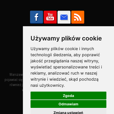
Używamy plików cookie
Bezpieczne Płatności obsługuje:
Używamy plików cookie i innych
technologii śledzenia, aby poprawić
jakość przeglądania naszej witryny,
wyświetlać spersonalizowane treści i
reklamy, analizować ruch w naszej
Warszawa – miasto stołeczne Warszawa. Nazwa miasta zaczęła
witrynie i wiedzieć, skąd pochodzą
pojawiać się w dokumentach w XIV wieku jako Warszewa, a od XV wieku
również jako Warszowa. Zmiana nazwy na Warszawa w XV wieku
nasi użytkownicy.
wynikała z mazowieckiej wymowy dialektycznej.
Zgoda
Odmawiam
Warszawa.IN
- Twoja Strona Warszawy™
Zmiana ustawień