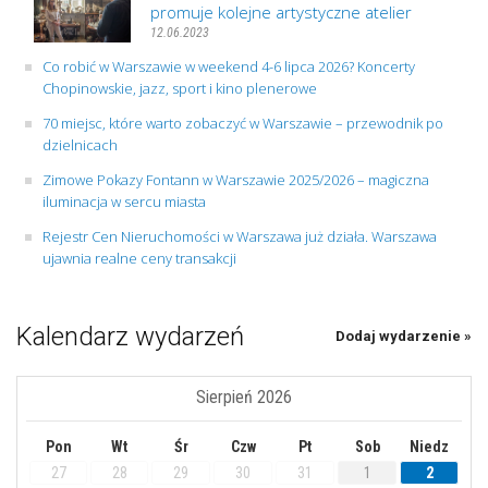
promuje kolejne artystyczne atelier
12.06.2023
Co robić w Warszawie w weekend 4-6 lipca 2026? Koncerty
Chopinowskie, jazz, sport i kino plenerowe
70 miejsc, które warto zobaczyć w Warszawie – przewodnik po
dzielnicach
Zimowe Pokazy Fontann w Warszawie 2025/2026 – magiczna
iluminacja w sercu miasta
Rejestr Cen Nieruchomości w Warszawa już działa. Warszawa
ujawnia realne ceny transakcji
Kalendarz wydarzeń
Dodaj wydarzenie »
Sierpień 2026
Pon
Wt
Śr
Czw
Pt
Sob
Niedz
27
28
29
30
31
1
2