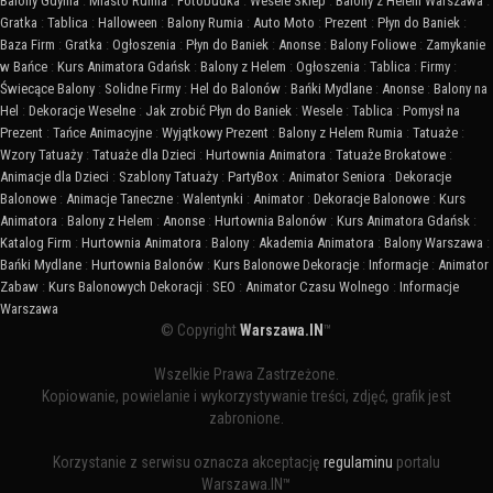
Balony Gdynia
:
Miasto Rumia
:
Fotobudka
:
Wesele Sklep
:
Balony z Helem Warszawa
:
Gratka
:
Tablica
:
Halloween
:
Balony Rumia
:
Auto Moto
:
Prezent
:
Płyn do Baniek
:
Baza Firm
:
Gratka
:
Ogłoszenia
:
Płyn do Baniek
:
Anonse
:
Balony Foliowe
:
Zamykanie
w Bańce
:
Kurs Animatora Gdańsk
:
Balony z Helem
:
Ogłoszenia
:
Tablica
:
Firmy
:
Świecące Balony
:
Solidne Firmy
:
Hel do Balonów
:
Bańki Mydlane
:
Anonse
:
Balony na
Hel
:
Dekoracje Weselne
:
Jak zrobić Płyn do Baniek
:
Wesele
:
Tablica
:
Pomysł na
Prezent
:
Tańce Animacyjne
:
Wyjątkowy Prezent
:
Balony z Helem Rumia
:
Tatuaże
:
Wzory Tatuaży
:
Tatuaże dla Dzieci
:
Hurtownia Animatora
:
Tatuaże Brokatowe
:
Animacje dla Dzieci
:
Szablony Tatuaży
:
PartyBox
:
Animator Seniora
:
Dekoracje
Balonowe
:
Animacje Taneczne
:
Walentynki
:
Animator
:
Dekoracje Balonowe
:
Kurs
Animatora
:
Balony z Helem
:
Anonse
:
Hurtownia Balonów
:
Kurs Animatora Gdańsk
:
Katalog Firm
:
Hurtownia Animatora
:
Balony
:
Akademia Animatora
:
Balony Warszawa
:
Bańki Mydlane
:
Hurtownia Balonów
:
Kurs Balonowe Dekoracje
:
Informacje
:
Animator
Zabaw
:
Kurs Balonowych Dekoracji
:
SEO
:
Animator Czasu Wolnego
:
Informacje
Warszawa
© Copyright
Warszawa.IN
™
Wszelkie Prawa Zastrzeżone.
Kopiowanie, powielanie i wykorzystywanie treści, zdjęć, grafik jest
zabronione.
Korzystanie z serwisu oznacza akceptację
regulaminu
portalu
Warszawa.IN™