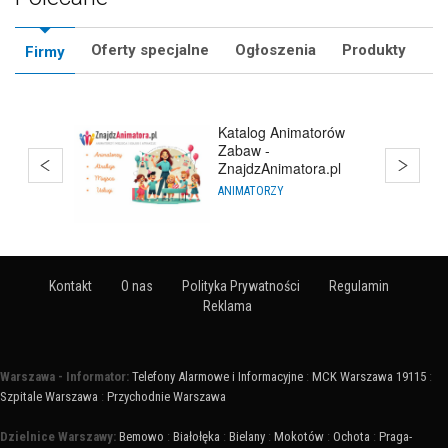
Oferty specjalne
Ogłoszenia
Produkty
Firmy
Bańki Mydlane
Warszawa
HURTOWNIE
Kontakt
O nas
Polityka Prywatności
Regulamin
Reklama
Warszawa - Informator:
Telefony Alarmowe i Informacyjne
:
MCK Warszawa 19115
:
Szpitale Warszawa
:
Przychodnie Warszawa
Dzielnice Warszawy:
Bemowo
:
Białołęka
:
Bielany
:
Mokotów
:
Ochota
:
Praga-