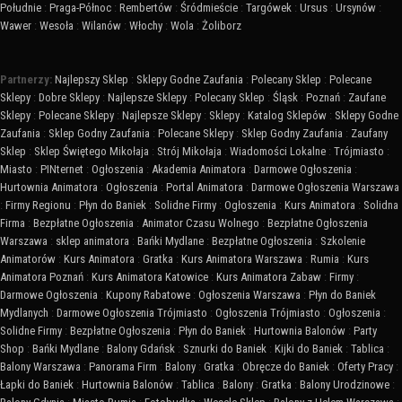
Południe
:
Praga-Północ
:
Rembertów
:
Śródmieście
:
Targówek
:
Ursus
:
Ursynów
:
Wawer
:
Wesoła
:
Wilanów
:
Włochy
:
Wola
:
Żoliborz
Partnerzy:
Najlepszy Sklep
:
Sklepy Godne Zaufania
:
Polecany Sklep
:
Polecane
Sklepy
:
Dobre Sklepy
:
Najlepsze Sklepy
:
Polecany Sklep
:
Śląsk
:
Poznań
:
Zaufane
Sklepy
:
Polecane Sklepy
:
Najlepsze Sklepy
:
Sklepy
:
Katalog Sklepów
:
Sklepy Godne
Zaufania
:
Sklep Godny Zaufania
:
Polecane Sklepy
:
Sklep Godny Zaufania
:
Zaufany
Sklep
:
Sklep Świętego Mikołaja
:
Strój Mikołaja
:
Wiadomości Lokalne
:
Trójmiasto
:
Miasto
:
PINternet
:
Ogłoszenia
:
Akademia Animatora
:
Darmowe Ogłoszenia
:
Hurtownia Animatora
:
Ogłoszenia
:
Portal Animatora
:
Darmowe Ogłoszenia Warszawa
:
Firmy Regionu
:
Płyn do Baniek
:
Solidne Firmy
:
Ogłoszenia
:
Kurs Animatora
:
Solidna
Firma
:
Bezpłatne Ogłoszenia
:
Animator Czasu Wolnego
:
Bezpłatne Ogłoszenia
Warszawa
:
sklep animatora
:
Bańki Mydlane
:
Bezpłatne Ogłoszenia
:
Szkolenie
Animatorów
:
Kurs Animatora
:
Gratka
:
Kurs Animatora Warszawa
:
Rumia
:
Kurs
Animatora Poznań
:
Kurs Animatora Katowice
:
Kurs Animatora Zabaw
:
Firmy
:
Darmowe Ogłoszenia
:
Kupony Rabatowe
:
Ogłoszenia Warszawa
:
Płyn do Baniek
Mydlanych
:
Darmowe Ogłoszenia Trójmiasto
:
Ogłoszenia Trójmiasto
:
Ogłoszenia
:
Solidne Firmy
:
Bezpłatne Ogłoszenia
:
Płyn do Baniek
:
Hurtownia Balonów
:
Party
Shop
:
Bańki Mydlane
:
Balony Gdańsk
:
Sznurki do Baniek
:
Kijki do Baniek
:
Tablica
:
Balony Warszawa
:
Panorama Firm
:
Balony
:
Gratka
:
Obręcze do Baniek
:
Oferty Pracy
:
Łapki do Baniek
:
Hurtownia Balonów
:
Tablica
:
Balony
:
Gratka
:
Balony Urodzinowe
: