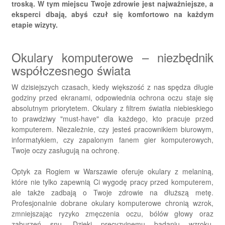
troską. W tym miejscu Twoje zdrowie jest najważniejsze, a
eksperci dbają, abyś czuł się komfortowo na każdym
etapie wizyty.
Okulary komputerowe – niezbędnik
współczesnego świata
W dzisiejszych czasach, kiedy większość z nas spędza długie
godziny przed ekranami, odpowiednia ochrona oczu staje się
absolutnym priorytetem. Okulary z filtrem światła niebieskiego
to prawdziwy "must-have" dla każdego, kto pracuje przed
komputerem. Niezależnie, czy jesteś pracownikiem biurowym,
informatykiem, czy zapalonym fanem gier komputerowych,
Twoje oczy zasługują na ochronę.
Optyk za Rogiem w Warszawie oferuje okulary z melaniną,
które nie tylko zapewnią Ci wygodę pracy przed komputerem,
ale także zadbają o Twoje zdrowie na dłuższą metę.
Profesjonalnie dobrane okulary komputerowe chronią wzrok,
zmniejszając ryzyko zmęczenia oczu, bólów głowy oraz
zaburzeń snu. Dzięki precyzyjnemu badaniu wzroku,