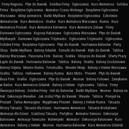
:
Firmy Regionu
:
Płyn do Baniek
:
Solidne Firmy
:
Ogłoszenia
:
Kurs Animatora
:
Solidna
Firma
:
Bezpłatne Ogłoszenia
:
Animator Czasu Wolnego
:
Bezpłatne Ogłoszenia
Warszawa
:
sklep animatora
:
Bańki Mydlane
:
Bezpłatne Ogłoszenia
:
Szkolenie
Animatorów
:
Kurs Animatora
:
Gratka
:
Kurs Animatora Warszawa
:
Rumia
:
Kurs
Animatora Poznań
:
Kurs Animatora Katowice
:
Kurs Animatora Zabaw
:
Firmy
:
Darmowe Ogłoszenia
:
Kupony Rabatowe
:
Ogłoszenia Warszawa
:
Płyn do Baniek
Mydlanych
:
Darmowe Ogłoszenia Trójmiasto
:
Ogłoszenia Trójmiasto
:
Ogłoszenia
:
Solidne Firmy
:
Bezpłatne Ogłoszenia
:
Płyn do Baniek
:
Hurtownia Balonów
:
Party
Shop
:
Bańki Mydlane
:
Balony Gdańsk
:
Sznurki do Baniek
:
Kijki do Baniek
:
Tablica
:
Balony Warszawa
:
Panorama Firm
:
Balony
:
Gratka
:
Obręcze do Baniek
:
Oferty Pracy
:
Łapki do Baniek
:
Hurtownia Balonów
:
Tablica
:
Balony
:
Gratka
:
Balony Urodzinowe
:
Balony Gdynia
:
Miasto Rumia
:
Fotobudka
:
Wesele Sklep
:
Balony z Helem Warszawa
:
Gratka
:
Tablica
:
Halloween
:
Balony Rumia
:
Auto Moto
:
Prezent
:
Płyn do Baniek
:
Baza Firm
:
Gratka
:
Ogłoszenia
:
Płyn do Baniek
:
Anonse
:
Balony Foliowe
:
Zamykanie
w Bańce
:
Kurs Animatora Gdańsk
:
Balony z Helem
:
Ogłoszenia
:
Tablica
:
Firmy
:
Świecące Balony
:
Solidne Firmy
:
Hel do Balonów
:
Bańki Mydlane
:
Anonse
:
Balony na
Hel
:
Dekoracje Weselne
:
Jak zrobić Płyn do Baniek
:
Wesele
:
Tablica
:
Pomysł na
Prezent
:
Tańce Animacyjne
:
Wyjątkowy Prezent
:
Balony z Helem Rumia
:
Tatuaże
:
Wzory Tatuaży
:
Tatuaże dla Dzieci
:
Hurtownia Animatora
:
Tatuaże Brokatowe
:
Animacje dla Dzieci
:
Szablony Tatuaży
:
PartyBox
:
Animator Seniora
:
Dekoracje
Balonowe
:
Animacje Taneczne
:
Walentynki
:
Animator
:
Dekoracje Balonowe
:
Kurs
Animatora
:
Balony z Helem
:
Anonse
:
Hurtownia Balonów
:
Kurs Animatora Gdańsk
: