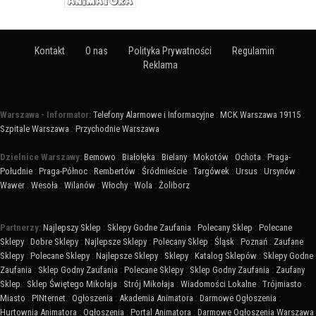
Kontakt
O nas
Polityka Prywatności
Regulamin
Reklama
Warszawa - Informator:
Telefony Alarmowe i Informacyjne
:
MCK Warszawa 19115
:
Szpitale Warszawa
:
Przychodnie Warszawa
Dzielnice Warszawy:
Bemowo
:
Białołęka
:
Bielany
:
Mokotów
:
Ochota
:
Praga-
Południe
:
Praga-Północ
:
Rembertów
:
Śródmieście
:
Targówek
:
Ursus
:
Ursynów
:
Wawer
:
Wesoła
:
Wilanów
:
Włochy
:
Wola
:
Żoliborz
Partnerzy:
Najlepszy Sklep
:
Sklepy Godne Zaufania
:
Polecany Sklep
:
Polecane
Sklepy
:
Dobre Sklepy
:
Najlepsze Sklepy
:
Polecany Sklep
:
Śląsk
:
Poznań
:
Zaufane
Sklepy
:
Polecane Sklepy
:
Najlepsze Sklepy
:
Sklepy
:
Katalog Sklepów
:
Sklepy Godne
Zaufania
:
Sklep Godny Zaufania
:
Polecane Sklepy
:
Sklep Godny Zaufania
:
Zaufany
Sklep
:
Sklep Świętego Mikołaja
:
Strój Mikołaja
:
Wiadomości Lokalne
:
Trójmiasto
:
Miasto
:
PINternet
:
Ogłoszenia
:
Akademia Animatora
:
Darmowe Ogłoszenia
:
Hurtownia Animatora
:
Ogłoszenia
:
Portal Animatora
:
Darmowe Ogłoszenia Warszawa