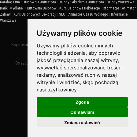
Katalog Firm
:
Hurtownia Animatora
:
Balony
:
Akademia Animatora
:
Balony Warszawa
:
Bańki Mydlane
:
Hurtownia Balonów
:
Kurs Balonowe Dekoracje
:
Informacje
:
Animator
Zabaw
:
Kurs Balonowych Dekoracji
:
SEO
:
Animator Czasu Wolnego
:
Informacje
Warszawa
© Copyright
Warszawa.IN
™
Używamy plików cookie
Wszelkie Prawa Zastrzeżone.
Kopiowanie, powielanie i wykorzystywanie treści, zdjęć, grafik jest
Używamy plików cookie i innych
zabronione.
technologii śledzenia, aby poprawić
jakość przeglądania naszej witryny,
Korzystanie z serwisu oznacza akceptację
regulaminu
portalu
wyświetlać spersonalizowane treści i
Warszawa.IN™
reklamy, analizować ruch w naszej
witrynie i wiedzieć, skąd pochodzą
nasi użytkownicy.
Zgoda
Odmawiam
Bezpieczne Płatności obsługuje:
Zmiana ustawień