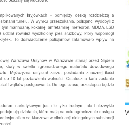
wość okazały się kluczowe.
komplikowanych kryjówkach – pomiędzy deską rozdzielczą a
słonami tunelu. W wyniku przeszukania, policjanci wydobyli z
 w tym marihuanę, kokainę, amfetaminę, mefedron, MDMA, LSD
ał udział również wyszkolony pies służbowy, który wspomógł
skrytek. To doświadczenie policjantów zatamowało wpływ na
onowej Warszawa Ursynów w Warszawie stanął przed Sądem
, który w świetle zgromadzonego materiału dowodowego
ztu. Mężczyzna usłyszał zarzut posiadania znacznej ilości
 do 10 lat pozbawienia wolności. Ostateczna kara zostanie
ości i wątków postępowania. Do tego czasu, przestępca będzie
.
derem narkotykowym jest nie tylko trudnym, ale i niezwykle
podejmują działania, które mają na celu ograniczenie dostępu
W
rofesjonalizm są kluczowe w eliminacji nielegalnych substancji
zności.