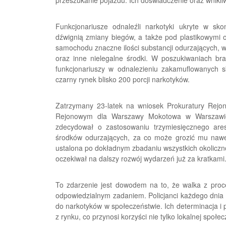
przeszukanie pojazdu. Ich doświadczenie oraz wnikli
Funkcjonariusze odnaleźli narkotyki ukryte w s
dźwignią zmiany biegów, a także pod plastikowymi o
samochodu znaczne ilości substancji odurzających,
oraz inne nielegalne środki. W poszukiwaniach br
funkcjonariuszy w odnalezieniu zakamuflowanych 
czarny rynek blisko 200 porcji narkotyków.
Zatrzymany 23-latek na wniosek Prokuratury Rej
Rejonowym dla Warszawy Mokotowa w Warszawie
zdecydował o zastosowaniu trzymiesięcznego ares
środków odurzających, za co może grozić mu nawet
ustalona po dokładnym zbadaniu wszystkich okoliczn
oczekiwał na dalszy rozwój wydarzeń już za kratkami
To zdarzenie jest dowodem na to, że walka z proce
odpowiedzialnym zadaniem. Policjanci każdego dnia 
do narkotyków w społeczeństwie. Ich determinacja i p
z rynku, co przynosi korzyści nie tylko lokalnej społec