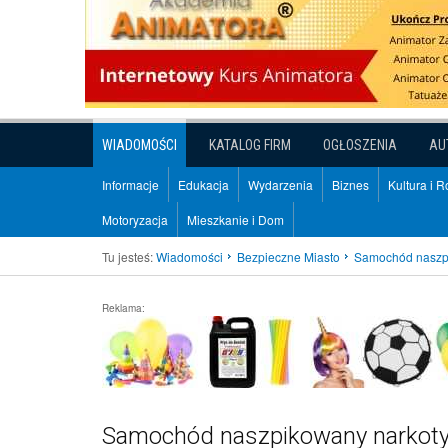
WIADOMOŚCI
KATALOG FIRM
OGŁOSZENIA
AU
Informacje
Edukacja
Wydarzenia
Biznes
Kultura i 
Motoryzacja
Mieszkanie i Dom
Tu jesteś:
Wiadomości
Bezpieczne Miasto
Samochód naszp
Reklama:
Samochód naszpikowany narkot