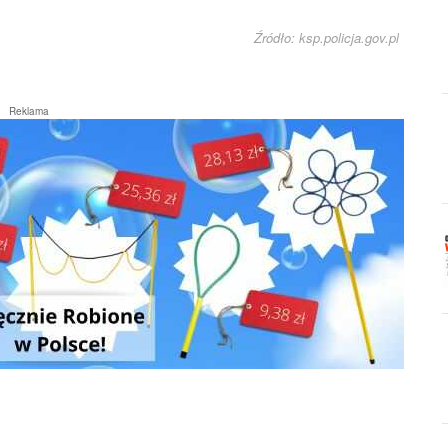
Źródło: ksp.policja.gov.pl
Reklama