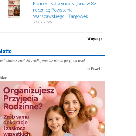
Koncert Kataryniarza Jana w 82.
rocznicę Powstania
Warszawskiego - Targówek
31.07.2026
Więcej »
Motto
eśli chcesz znaleźć źródło, musisz iść do góry, pod prąd
Jan Paweł II
klama