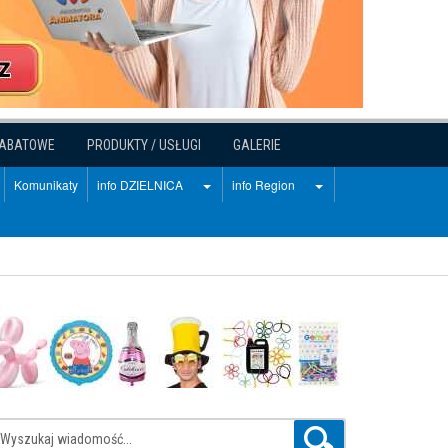
RABATOWE
PRODUKTY / USŁUGI
GALERIE
Komunikaty
info DZIELNICA
info Region