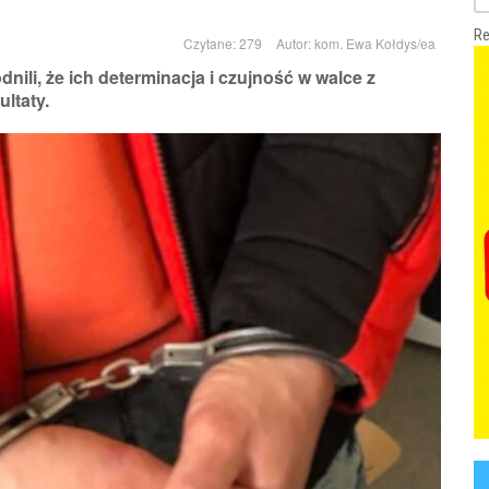
Re
Czytane: 279
Autor:
kom. Ewa Kołdys/ea
nili, że ich determinacja i czujność w walce z
ltaty.