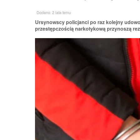
Dodano: 2 lata temu
Ursynowscy policjanci po raz kolejny udowod
przestępczością narkotykową przynoszą rezu