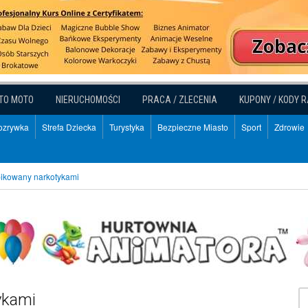
TO MOTO
NIERUCHOMOŚCI
PRACA / ZLECENIA
KUPONY / KODY 
Rozrywka
Strefa Dziecka
Turystyka
Bezpieczne Miasto
Sport
Zdrowie
ikowany narkotykami
ykami