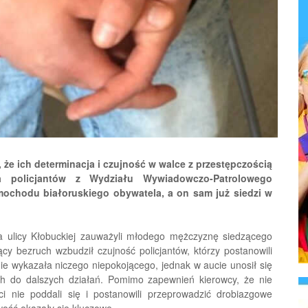
 że ich determinacja i czujność w walce z przestępczością
cja policjantów z Wydziału Wywiadowczo-Patrolowego
mochodu białoruskiego obywatela, a on sam już siedzi w
na ulicy Kłobuckiej zauważyli młodego mężczyznę siedzącego
cy bezruch wzbudził czujność policjantów, którzy postanowili
ie wykazała niczego niepokojącego, jednak w aucie unosił się
ich do dalszych działań. Pomimo zapewnień kierowcy, że nie
ci nie poddali się i postanowili przeprowadzić drobiazgowe