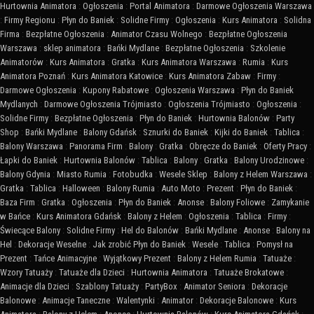
Hurtownia Animatora
:
Ogłoszenia
:
Portal Animatora
:
Darmowe Ogłoszenia Warszawa
:
Firmy Regionu
:
Płyn do Baniek
:
Solidne Firmy
:
Ogłoszenia
:
Kurs Animatora
:
Solidna
Firma
:
Bezpłatne Ogłoszenia
:
Animator Czasu Wolnego
:
Bezpłatne Ogłoszenia
Warszawa
:
sklep animatora
:
Bańki Mydlane
:
Bezpłatne Ogłoszenia
:
Szkolenie
Animatorów
:
Kurs Animatora
:
Gratka
:
Kurs Animatora Warszawa
:
Rumia
:
Kurs
Animatora Poznań
:
Kurs Animatora Katowice
:
Kurs Animatora Zabaw
:
Firmy
:
Darmowe Ogłoszenia
:
Kupony Rabatowe
:
Ogłoszenia Warszawa
:
Płyn do Baniek
Mydlanych
:
Darmowe Ogłoszenia Trójmiasto
:
Ogłoszenia Trójmiasto
:
Ogłoszenia
:
Solidne Firmy
:
Bezpłatne Ogłoszenia
:
Płyn do Baniek
:
Hurtownia Balonów
:
Party
Shop
:
Bańki Mydlane
:
Balony Gdańsk
:
Sznurki do Baniek
:
Kijki do Baniek
:
Tablica
:
Balony Warszawa
:
Panorama Firm
:
Balony
:
Gratka
:
Obręcze do Baniek
:
Oferty Pracy
:
Łapki do Baniek
:
Hurtownia Balonów
:
Tablica
:
Balony
:
Gratka
:
Balony Urodzinowe
:
Balony Gdynia
:
Miasto Rumia
:
Fotobudka
:
Wesele Sklep
:
Balony z Helem Warszawa
:
Gratka
:
Tablica
:
Halloween
:
Balony Rumia
:
Auto Moto
:
Prezent
:
Płyn do Baniek
:
Baza Firm
:
Gratka
:
Ogłoszenia
:
Płyn do Baniek
:
Anonse
:
Balony Foliowe
:
Zamykanie
w Bańce
:
Kurs Animatora Gdańsk
:
Balony z Helem
:
Ogłoszenia
:
Tablica
:
Firmy
:
Świecące Balony
:
Solidne Firmy
:
Hel do Balonów
:
Bańki Mydlane
:
Anonse
:
Balony na
Hel
:
Dekoracje Weselne
:
Jak zrobić Płyn do Baniek
:
Wesele
:
Tablica
:
Pomysł na
Prezent
:
Tańce Animacyjne
:
Wyjątkowy Prezent
:
Balony z Helem Rumia
:
Tatuaże
:
Wzory Tatuaży
:
Tatuaże dla Dzieci
:
Hurtownia Animatora
:
Tatuaże Brokatowe
:
Animacje dla Dzieci
:
Szablony Tatuaży
:
PartyBox
:
Animator Seniora
:
Dekoracje
Balonowe
:
Animacje Taneczne
:
Walentynki
:
Animator
:
Dekoracje Balonowe
:
Kurs