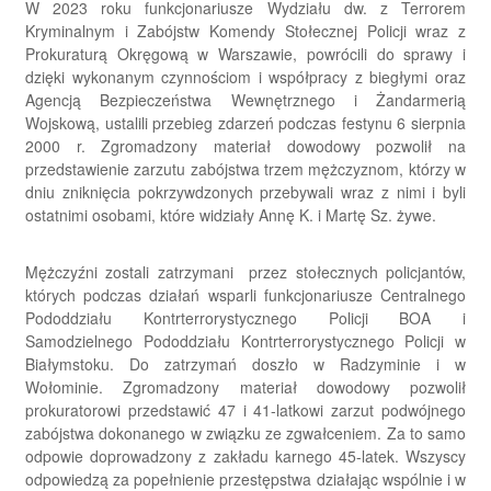
W 2023 roku funkcjonariusze Wydziału dw. z Terrorem
Kryminalnym i Zabójstw Komendy Stołecznej Policji wraz z
Prokuraturą Okręgową w Warszawie, powrócili do sprawy i
dzięki wykonanym czynnościom i współpracy z biegłymi oraz
Agencją Bezpieczeństwa Wewnętrznego i Żandarmerią
Wojskową, ustalili przebieg zdarzeń podczas festynu 6 sierpnia
2000 r. Zgromadzony materiał dowodowy pozwolił na
przedstawienie zarzutu zabójstwa trzem mężczyznom, którzy w
dniu zniknięcia pokrzywdzonych przebywali wraz z nimi i byli
ostatnimi osobami, które widziały Annę K. i Martę Sz. żywe.
Mężczyźni zostali zatrzymani przez stołecznych policjantów,
których podczas działań wsparli funkcjonariusze Centralnego
Pododdziału Kontrterrorystycznego Policji BOA i
Samodzielnego Pododdziału Kontrterrorystycznego Policji w
Białymstoku. Do zatrzymań doszło w Radzyminie i w
Wołominie. Zgromadzony materiał dowodowy pozwolił
prokuratorowi przedstawić 47 i 41-latkowi zarzut podwójnego
zabójstwa dokonanego w związku ze zgwałceniem. Za to samo
odpowie doprowadzony z zakładu karnego 45-latek. Wszyscy
odpowiedzą za popełnienie przestępstwa działając wspólnie i w