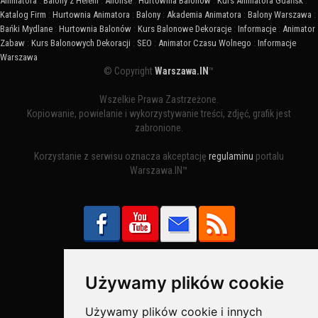
Animatora
:
Balony z Helem
:
Anonse
:
Hurtownia Balonów
:
Kurs Animatora Gdańsk
:
Katalog Firm
:
Hurtownia Animatora
:
Balony
:
Akademia Animatora
:
Balony Warszawa
:
Bańki Mydlane
:
Hurtownia Balonów
:
Kurs Balonowe Dekoracje
:
Informacje
:
Animator
Zabaw
:
Kurs Balonowych Dekoracji
:
SEO
:
Animator Czasu Wolnego
:
Informacje
Warszawa
© Copyright
Warszawa.IN
™
Wszelkie Prawa Zastrzeżone.
Kopiowanie, powielanie i wykorzystywanie treści, zdjęć, grafik jest
zabronione.
Korzystanie z serwisu oznacza akceptację
regulaminu
portalu
Warszawa.IN™
Używamy plików cookie
Bezpieczne Płatności obsługuje:
Używamy plików cookie i innych