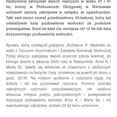
Radzyminie zatrzymali dwóch mężczyzn w wieku 47 i 41
lat, którzy w Prokuraturze Okręgowej w Warszawie
usłyszeli zarzuty zabójstwa w związku ze zgwałceniem.
Taki sam zarzut został przedstawiony 45-latkowi, który już
odsiadywał karę pozbawienia wolności za podobne
przestępstwa. Grozi im kara nie mniejsza niż 12 lat lub kara
dożywotniego pozbawienia wolności.
Sprawa, którą rozwiązali policjanci „Archiwum X” Wydziału do
walki z Terrorem Kryminalnym i Zabójstw Komendy Stołecznej
Policji dotyczy zabójstwa dwóch uczennic szkoły średniej, do
którego doszło 6 sierpnia 2000 roku w Radzyminie. Anna K. i
Marta Sz. bawiły się wówczas ze znajomymi z okolicznych
miejscowości na festynie i były umówione na powrót do domu o
godz. 22:30. Na miejsce spotkania z rodzicami nigdy nie
dotarły i ich los pozostawał nieznany. Pomimo szeroko
zakrojonych czynności poszukiwawczych, nie ustalono
wówczas miejsca pobytu pokrzywdzonych i postępowanie
dotyczące pozbawienia wolności Anny K. i Marty Sz. i ich
ewentualnego zabójstwa, zostało 20 lat temu umorzone.