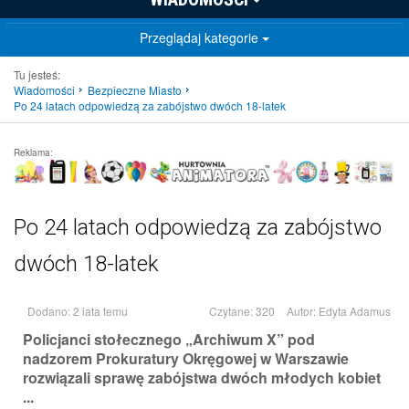
Przeglądaj kategorie
Tu jesteś:
Wiadomości
Bezpieczne Miasto
Po 24 latach odpowiedzą za zabójstwo dwóch 18-latek
Reklama:
Po 24 latach odpowiedzą za zabójstwo
dwóch 18-latek
Dodano: 2 lata temu
Czytane: 320
Autor:
Edyta Adamus
Policjanci stołecznego „Archiwum X” pod
nadzorem Prokuratury Okręgowej w Warszawie
rozwiązali sprawę zabójstwa dwóch młodych kobiet
...