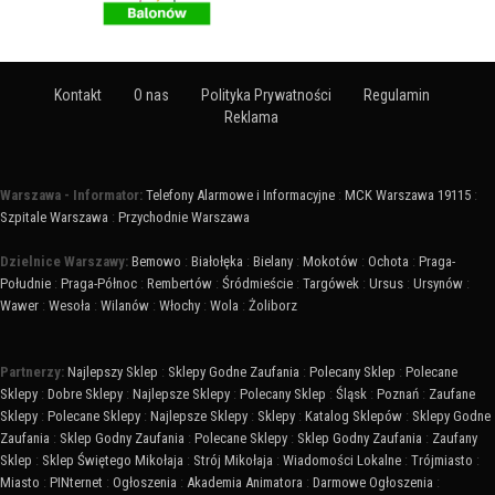
Kontakt
O nas
Polityka Prywatności
Regulamin
Reklama
Warszawa - Informator:
Telefony Alarmowe i Informacyjne
:
MCK Warszawa 19115
:
Szpitale Warszawa
:
Przychodnie Warszawa
Dzielnice Warszawy:
Bemowo
:
Białołęka
:
Bielany
:
Mokotów
:
Ochota
:
Praga-
Południe
:
Praga-Północ
:
Rembertów
:
Śródmieście
:
Targówek
:
Ursus
:
Ursynów
:
Wawer
:
Wesoła
:
Wilanów
:
Włochy
:
Wola
:
Żoliborz
Partnerzy:
Najlepszy Sklep
:
Sklepy Godne Zaufania
:
Polecany Sklep
:
Polecane
Sklepy
:
Dobre Sklepy
:
Najlepsze Sklepy
:
Polecany Sklep
:
Śląsk
:
Poznań
:
Zaufane
Sklepy
:
Polecane Sklepy
:
Najlepsze Sklepy
:
Sklepy
:
Katalog Sklepów
:
Sklepy Godne
Zaufania
:
Sklep Godny Zaufania
:
Polecane Sklepy
:
Sklep Godny Zaufania
:
Zaufany
Sklep
:
Sklep Świętego Mikołaja
:
Strój Mikołaja
:
Wiadomości Lokalne
:
Trójmiasto
:
Miasto
:
PINternet
:
Ogłoszenia
:
Akademia Animatora
:
Darmowe Ogłoszenia
: