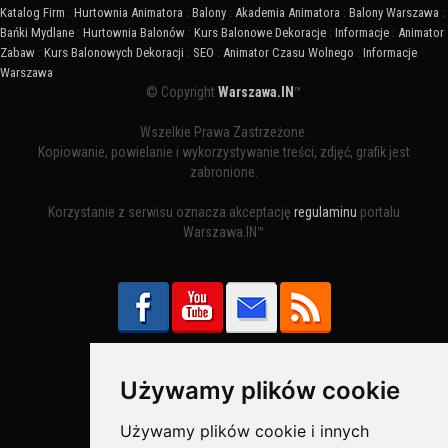
Katalog Firm
:
Hurtownia Animatora
:
Balony
:
Akademia Animatora
:
Balony Warszawa
:
Bańki Mydlane
:
Hurtownia Balonów
:
Kurs Balonowe Dekoracje
:
Informacje
:
Animator
Zabaw
:
Kurs Balonowych Dekoracji
:
SEO
:
Animator Czasu Wolnego
:
Informacje
Warszawa
© Copyright
Warszawa.IN
™
Wszelkie Prawa Zastrzeżone.
Kopiowanie, powielanie i wykorzystywanie treści, zdjęć, grafik jest
zabronione.
Korzystanie z serwisu oznacza akceptację
regulaminu
portalu
Warszawa.IN™
Używamy plików cookie
Bezpieczne Płatności obsługuje:
Używamy plików cookie i innych