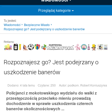
Przeglądaj kategorie
Tu jesteś:
Wiadomości
Bezpieczne Miasto
Rozpoznajesz go? Jest podejrzany o uszkodzenie banerów
Reklama:
Rozpoznajesz go? Jest podejrzany o
uszkodzenie banerów
Dodano: 4 lata temu
Czytane: 250
Autor:
podkom. Robert Koniuszy/ea
Policjanci z mokotowskiego wydziału do walki z
przestępczością przeciwko mieniu prowadzą
dochodzenie w sprawie uszkodzenia czterech
banerów okolicznościowych ...