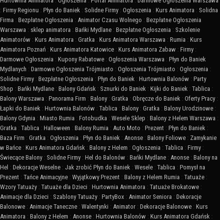
Hurtownia Animatora
:
Ogłoszenia
:
Portal Animatora
:
Darmowe Ogłoszenia Warszawa
:
Firmy Regionu
:
Płyn do Baniek
:
Solidne Firmy
:
Ogłoszenia
:
Kurs Animatora
:
Solidna
Firma
:
Bezpłatne Ogłoszenia
:
Animator Czasu Wolnego
:
Bezpłatne Ogłoszenia
Warszawa
:
sklep animatora
:
Bańki Mydlane
:
Bezpłatne Ogłoszenia
:
Szkolenie
Animatorów
:
Kurs Animatora
:
Gratka
:
Kurs Animatora Warszawa
:
Rumia
:
Kurs
Animatora Poznań
:
Kurs Animatora Katowice
:
Kurs Animatora Zabaw
:
Firmy
:
Darmowe Ogłoszenia
:
Kupony Rabatowe
:
Ogłoszenia Warszawa
:
Płyn do Baniek
Mydlanych
:
Darmowe Ogłoszenia Trójmiasto
:
Ogłoszenia Trójmiasto
:
Ogłoszenia
:
Solidne Firmy
:
Bezpłatne Ogłoszenia
:
Płyn do Baniek
:
Hurtownia Balonów
:
Party
Shop
:
Bańki Mydlane
:
Balony Gdańsk
:
Sznurki do Baniek
:
Kijki do Baniek
:
Tablica
:
Balony Warszawa
:
Panorama Firm
:
Balony
:
Gratka
:
Obręcze do Baniek
:
Oferty Pracy
:
Łapki do Baniek
:
Hurtownia Balonów
:
Tablica
:
Balony
:
Gratka
:
Balony Urodzinowe
:
Balony Gdynia
:
Miasto Rumia
:
Fotobudka
:
Wesele Sklep
:
Balony z Helem Warszawa
:
Gratka
:
Tablica
:
Halloween
:
Balony Rumia
:
Auto Moto
:
Prezent
:
Płyn do Baniek
:
Baza Firm
:
Gratka
:
Ogłoszenia
:
Płyn do Baniek
:
Anonse
:
Balony Foliowe
:
Zamykanie
w Bańce
:
Kurs Animatora Gdańsk
:
Balony z Helem
:
Ogłoszenia
:
Tablica
:
Firmy
:
Świecące Balony
:
Solidne Firmy
:
Hel do Balonów
:
Bańki Mydlane
:
Anonse
:
Balony na
Hel
:
Dekoracje Weselne
:
Jak zrobić Płyn do Baniek
:
Wesele
:
Tablica
:
Pomysł na
Prezent
:
Tańce Animacyjne
:
Wyjątkowy Prezent
:
Balony z Helem Rumia
:
Tatuaże
:
Wzory Tatuaży
:
Tatuaże dla Dzieci
:
Hurtownia Animatora
:
Tatuaże Brokatowe
:
Animacje dla Dzieci
:
Szablony Tatuaży
:
PartyBox
:
Animator Seniora
:
Dekoracje
Balonowe
:
Animacje Taneczne
:
Walentynki
:
Animator
:
Dekoracje Balonowe
:
Kurs
Animatora
:
Balony z Helem
:
Anonse
:
Hurtownia Balonów
:
Kurs Animatora Gdańsk
: