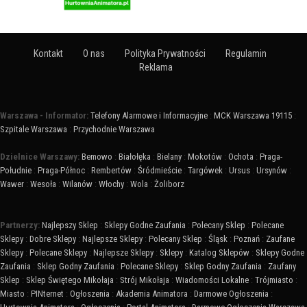
Kontakt
O nas
Polityka Prywatności
Regulamin
Reklama
Warszawa - Informator:
Telefony Alarmowe i Informacyjne
:
MCK Warszawa 19115
:
Szpitale Warszawa
:
Przychodnie Warszawa
Dzielnice Warszawy:
Bemowo
:
Białołęka
:
Bielany
:
Mokotów
:
Ochota
:
Praga-
Południe
:
Praga-Północ
:
Rembertów
:
Śródmieście
:
Targówek
:
Ursus
:
Ursynów
:
Wawer
:
Wesoła
:
Wilanów
:
Włochy
:
Wola
:
Żoliborz
Partnerzy:
Najlepszy Sklep
:
Sklepy Godne Zaufania
:
Polecany Sklep
:
Polecane
Sklepy
:
Dobre Sklepy
:
Najlepsze Sklepy
:
Polecany Sklep
:
Śląsk
:
Poznań
:
Zaufane
Sklepy
:
Polecane Sklepy
:
Najlepsze Sklepy
:
Sklepy
:
Katalog Sklepów
:
Sklepy Godne
Zaufania
:
Sklep Godny Zaufania
:
Polecane Sklepy
:
Sklep Godny Zaufania
:
Zaufany
Sklep
:
Sklep Świętego Mikołaja
:
Strój Mikołaja
:
Wiadomości Lokalne
:
Trójmiasto
:
Miasto
:
PINternet
:
Ogłoszenia
:
Akademia Animatora
:
Darmowe Ogłoszenia
: