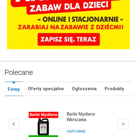
Polecane
Oferty specjalne
Ogłoszenia
Produkty
Firmy
Katalog Animatorów
Zabaw -
ZnajdzAnimatora.pl
ANIMATORZY