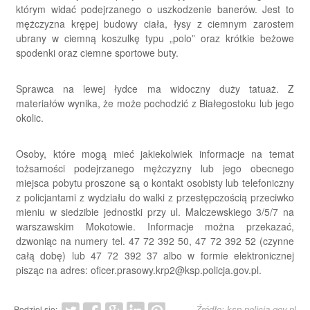
którym widać podejrzanego o uszkodzenie banerów. Jest to
mężczyzna krępej budowy ciała, łysy z ciemnym zarostem
ubrany w ciemną koszulkę typu „polo” oraz krótkie beżowe
spodenki oraz ciemne sportowe buty.
Sprawca na lewej łydce ma widoczny duży tatuaż. Z
materiałów wynika, że może pochodzić z Białegostoku lub jego
okolic.
Osoby, które mogą mieć jakiekolwiek informacje na temat
tożsamości podejrzanego mężczyzny lub jego obecnego
miejsca pobytu proszone są o kontakt osobisty lub telefoniczny
z policjantami z wydziału do walki z przestępczością przeciwko
mieniu w siedzibie jednostki przy ul. Malczewskiego 3/5/7 na
warszawskim Mokotowie. Informacje można przekazać,
dzwoniąc na numery tel. 47 72 392 50, 47 72 392 52 (czynne
całą dobę) lub 47 72 392 37 albo w formie elektronicznej
pisząc na adres: oficer.prasowy.krp2@ksp.policja.gov.pl.
Źródło: ksp.policja.gov.pl
Podziel się: