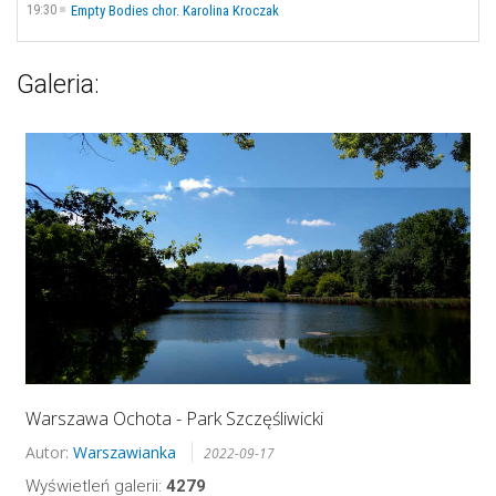
19:30
Empty Bodies chor. Karolina Kroczak
Galeria:
Warszawa Ochota - Park Szczęśliwicki
Autor:
Warszawianka
2022-09-17
Wyświetleń galerii:
4279