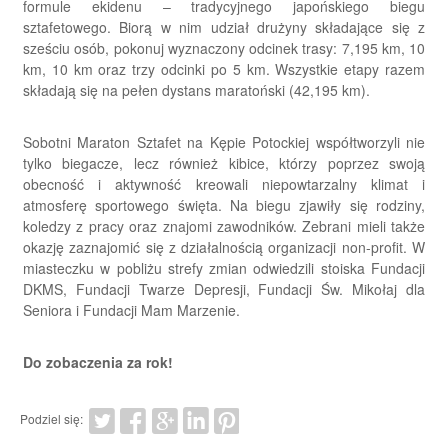
formule ekidenu – tradycyjnego japońskiego biegu
sztafetowego. Biorą w nim udział drużyny składające się z
sześciu osób, pokonuj wyznaczony odcinek trasy: 7,195 km, 10
km, 10 km oraz trzy odcinki po 5 km. Wszystkie etapy razem
składają się na pełen dystans maratoński (42,195 km).
Sobotni Maraton Sztafet na Kępie Potockiej współtworzyli nie
tylko biegacze, lecz również kibice, którzy poprzez swoją
obecność i aktywność kreowali niepowtarzalny klimat i
atmosferę sportowego święta. Na biegu zjawiły się rodziny,
koledzy z pracy oraz znajomi zawodników. Zebrani mieli także
okazję zaznajomić się z działalnością organizacji non-profit. W
miasteczku w pobliżu strefy zmian odwiedzili stoiska Fundacji
DKMS, Fundacji Twarze Depresji, Fundacji Św. Mikołaj dla
Seniora i Fundacji Mam Marzenie.
Do zobaczenia za rok!
Podziel się: