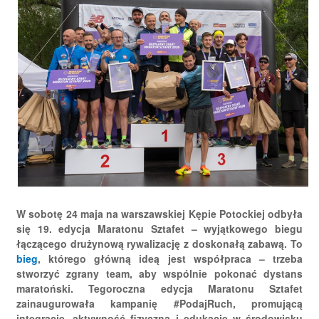
W sobotę 24 maja na warszawskiej Kępie Potockiej odbyła
się 19. edycja Maratonu Sztafet – wyjątkowego biegu
łączącego drużynową rywalizację z doskonałą zabawą. To
bieg
, którego główną ideą jest współpraca – trzeba
stworzyć zgrany team, aby wspólnie pokonać dystans
maratoński. Tegoroczna edycja Maratonu Sztafet
zainaugurowała kampanię #PodajRuch, promującą
integrację, aktywność fizyczną i edukację w środowisku