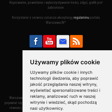
Kopiowanie, powielanie i wykorzystywanie treści, zdjęć, grafik jest
zabronione.
Korzystanie z serwisu oznacza akceptację
regulaminu
portalu
Warszawa.IN™
Używamy plików cookie
Bezpieczne Płatności obsługuje:
Używamy plików cookie i innych
technologii śledzenia, aby poprawić
jakość przeglądania naszej witryny,
wyświetlać spersonalizowane treści i
reklamy, analizować ruch w naszej
Warszawa – miasto stołeczne Warszawa. Nazwa miasta zaczęła
witrynie i wiedzieć, skąd pochodzą
pojawiać się w dokumentach w XIV wieku jako Warszewa, a od XV wieku
również jako Warszowa. Zmiana nazwy na Warszawa w XV wieku
nasi użytkownicy.