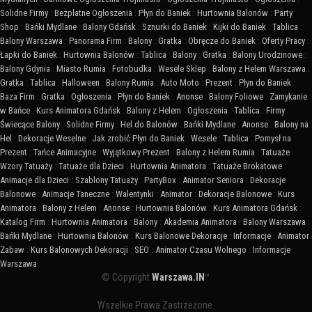
Solidne Firmy
:
Bezpłatne Ogłoszenia
:
Płyn do Baniek
:
Hurtownia Balonów
:
Party
Shop
:
Bańki Mydlane
:
Balony Gdańsk
:
Sznurki do Baniek
:
Kijki do Baniek
:
Tablica
:
Balony Warszawa
:
Panorama Firm
:
Balony
:
Gratka
:
Obręcze do Baniek
:
Oferty Pracy
:
Łapki do Baniek
:
Hurtownia Balonów
:
Tablica
:
Balony
:
Gratka
:
Balony Urodzinowe
:
Balony Gdynia
:
Miasto Rumia
:
Fotobudka
:
Wesele Sklep
:
Balony z Helem Warszawa
:
Gratka
:
Tablica
:
Halloween
:
Balony Rumia
:
Auto Moto
:
Prezent
:
Płyn do Baniek
:
Baza Firm
:
Gratka
:
Ogłoszenia
:
Płyn do Baniek
:
Anonse
:
Balony Foliowe
:
Zamykanie
w Bańce
:
Kurs Animatora Gdańsk
:
Balony z Helem
:
Ogłoszenia
:
Tablica
:
Firmy
:
Świecące Balony
:
Solidne Firmy
:
Hel do Balonów
:
Bańki Mydlane
:
Anonse
:
Balony na
Hel
:
Dekoracje Weselne
:
Jak zrobić Płyn do Baniek
:
Wesele
:
Tablica
:
Pomysł na
Prezent
:
Tańce Animacyjne
:
Wyjątkowy Prezent
:
Balony z Helem Rumia
:
Tatuaże
:
Wzory Tatuaży
:
Tatuaże dla Dzieci
:
Hurtownia Animatora
:
Tatuaże Brokatowe
:
Animacje dla Dzieci
:
Szablony Tatuaży
:
PartyBox
:
Animator Seniora
:
Dekoracje
Balonowe
:
Animacje Taneczne
:
Walentynki
:
Animator
:
Dekoracje Balonowe
:
Kurs
Animatora
:
Balony z Helem
:
Anonse
:
Hurtownia Balonów
:
Kurs Animatora Gdańsk
:
Katalog Firm
:
Hurtownia Animatora
:
Balony
:
Akademia Animatora
:
Balony Warszawa
:
Bańki Mydlane
:
Hurtownia Balonów
:
Kurs Balonowe Dekoracje
:
Informacje
:
Animator
Zabaw
:
Kurs Balonowych Dekoracji
:
SEO
:
Animator Czasu Wolnego
:
Informacje
Warszawa
© Copyright
Warszawa.IN
™
Wszelkie Prawa Zastrzeżone.