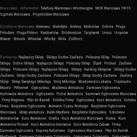
Warszawa - Informator:
Telefony Alarmowe i Informacyjne
:
MCK Warszawa 19115
:
Szpitale Warszawa
:
Przychodnie Warszawa
Dzielnice Warszawy:
Bemowo
:
Białołęka
:
Bielany
:
Mokotów
:
Ochota
:
Praga-
Południe
:
Praga-Północ
:
Rembertów
:
Śródmieście
:
Targówek
:
Ursus
:
Ursynów
:
Wawer
:
Wesoła
:
Wilanów
:
Włochy
:
Wola
:
Żoliborz
Partnerzy:
Najlepszy Sklep
:
Sklepy Godne Zaufania
:
Polecany Sklep
:
Polecane
Sklepy
:
Dobre Sklepy
:
Najlepsze Sklepy
:
Polecany Sklep
:
Śląsk
:
Poznań
:
Zaufane
Sklepy
:
Polecane Sklepy
:
Najlepsze Sklepy
:
Sklepy
:
Katalog Sklepów
:
Sklepy Godne
Zaufania
:
Sklep Godny Zaufania
:
Polecane Sklepy
:
Sklep Godny Zaufania
:
Zaufany
Sklep
:
Sklep Świętego Mikołaja
:
Strój Mikołaja
:
Wiadomości Lokalne
:
Trójmiasto
:
Miasto
:
PINternet
:
Ogłoszenia
:
Akademia Animatora
:
Darmowe Ogłoszenia
:
Hurtownia Animatora
:
Ogłoszenia
:
Portal Animatora
:
Darmowe Ogłoszenia Warszawa
:
Firmy Regionu
:
Płyn do Baniek
:
Solidne Firmy
:
Ogłoszenia
:
Kurs Animatora
:
Solidna
Firma
:
Bezpłatne Ogłoszenia
:
Animator Czasu Wolnego
:
Bezpłatne Ogłoszenia
Warszawa
:
sklep animatora
:
Bańki Mydlane
:
Bezpłatne Ogłoszenia
:
Szkolenie
Animatorów
:
Kurs Animatora
:
Gratka
:
Kurs Animatora Warszawa
:
Rumia
:
Kurs
Animatora Poznań
:
Kurs Animatora Katowice
:
Kurs Animatora Zabaw
:
Firmy
:
Darmowe Ogłoszenia
:
Kupony Rabatowe
:
Ogłoszenia Warszawa
:
Płyn do Baniek
Mydlanych
:
Darmowe Ogłoszenia Trójmiasto
:
Ogłoszenia Trójmiasto
:
Ogłoszenia
: