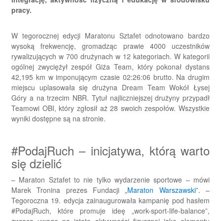
pracy.
W tegorocznej edycji Maratonu Sztafet odnotowano bardzo
wysoką frekwencję, gromadząc prawie 4000 uczestników
rywalizujących w 700 drużynach w 12 kategoriach. W kategorii
ogólnej zwyciężył zespół Giża Team, który pokonał dystans
42,195 km w imponującym czasie 02:26:06 brutto. Na drugim
miejscu uplasowała się drużyna Dream Team Wokół Łysej
Góry a na trzecim NBR. Tytuł najliczniejszej drużyny przypadł
Teamowi OBI, który zgłosił aż 28 swoich zespołów. Wszystkie
wyniki dostępne są na stronie.
#PodajRuch – inicjatywa, którą warto
się dzielić
– Maraton Sztafet to nie tylko wydarzenie sportowe – mówi
Marek Tronina prezes Fundacji „
Maraton Warszawski
”. –
Tegoroczna 19. edycja zainaugurowała kampanię pod hasłem
#PodajRuch, które promuje ideę „work-sport-life-balance”,
zwraca uwagę na istotę aktywności fizycznej jako elementu