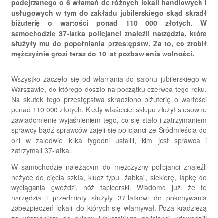
podejrzanego o 6 włamań do różnych lokali handlowych i
usługowych w tym do zakładu jubilerskiego skąd skradł
biżuterię o wartości ponad 110 000 złotych. W
samochodzie 37-latka policjanci znaleźli narzędzia, które
służyły mu do popełniania przestępstw. Za to, co zrobił
mężczyźnie grozi teraz do 10 lat pozbawienia wolności.
Wszystko zaczęło się od włamania do salonu jubilerskiego w
Warszawie, do którego doszło na początku czerwca tego roku.
Na skutek tego przestępstwa skradziono biżuterię o wartości
ponad 110 000 złotych. Kiedy właściciel sklepu złożył stosowne
zawiadomienie wyjaśnieniem tego, co się stało i zatrzymaniem
sprawcy bądź sprawców zajęli się policjanci ze Śródmieścia do
oni w zaledwie kilka tygodni ustalili, kim jest sprawca i
zatrzymali 37-latka.
W samochodzie należącym do mężczyzny policjanci znaleźli
nożyce do cięcia szkła, klucz typu „żabka”, siekierę, łapkę do
wyciągania gwoździ, nóż tapicerski. Wiadomo już, że te
narzędzia i przedmioty służyły 37-latkowi do pokonywania
zabezpieczeń lokali, do których się włamywał. Poza kradzieżą
za włamaniem do sklepu jubilerskiego policjanci udowodnili