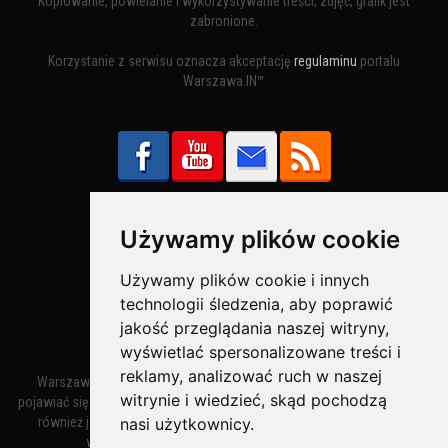
Kopiowanie, powielanie i wykorzystywanie treści, zdjęć, grafik jest
zabronione.
Korzystanie z serwisu oznacza akceptację
regulaminu
portalu
Warszawa.IN™
Używamy plików cookie
Bezpieczne Płatności obsługuje:
Używamy plików cookie i innych
technologii śledzenia, aby poprawić
jakość przeglądania naszej witryny,
wyświetlać spersonalizowane treści i
reklamy, analizować ruch w naszej
Warszawa – miasto stołeczne Warszawa. Nazwa miasta zaczęła
witrynie i wiedzieć, skąd pochodzą
pojawiać się w dokumentach w XIV wieku jako Warszewa, a od XV wieku
również jako Warszowa. Zmiana nazwy na Warszawa w XV wieku
nasi użytkownicy.
wynikała z mazowieckiej wymowy dialektycznej.