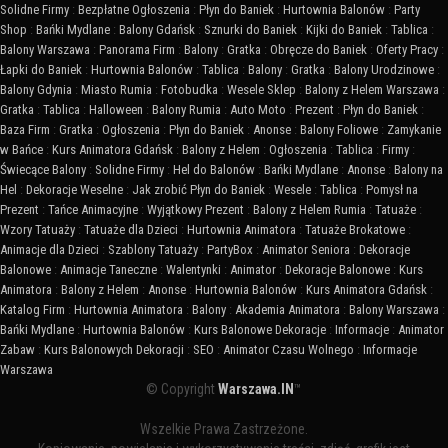
Solidne Firmy
:
Bezpłatne Ogłoszenia
:
Płyn do Baniek
:
Hurtownia Balonów
:
Party
Shop
:
Bańki Mydlane
:
Balony Gdańsk
:
Sznurki do Baniek
:
Kijki do Baniek
:
Tablica
:
Balony Warszawa
:
Panorama Firm
:
Balony
:
Gratka
:
Obręcze do Baniek
:
Oferty Pracy
:
Łapki do Baniek
:
Hurtownia Balonów
:
Tablica
:
Balony
:
Gratka
:
Balony Urodzinowe
:
Balony Gdynia
:
Miasto Rumia
:
Fotobudka
:
Wesele Sklep
:
Balony z Helem Warszawa
:
Gratka
:
Tablica
:
Halloween
:
Balony Rumia
:
Auto Moto
:
Prezent
:
Płyn do Baniek
:
Baza Firm
:
Gratka
:
Ogłoszenia
:
Płyn do Baniek
:
Anonse
:
Balony Foliowe
:
Zamykanie
w Bańce
:
Kurs Animatora Gdańsk
:
Balony z Helem
:
Ogłoszenia
:
Tablica
:
Firmy
:
Świecące Balony
:
Solidne Firmy
:
Hel do Balonów
:
Bańki Mydlane
:
Anonse
:
Balony na
Hel
:
Dekoracje Weselne
:
Jak zrobić Płyn do Baniek
:
Wesele
:
Tablica
:
Pomysł na
Prezent
:
Tańce Animacyjne
:
Wyjątkowy Prezent
:
Balony z Helem Rumia
:
Tatuaże
:
Wzory Tatuaży
:
Tatuaże dla Dzieci
:
Hurtownia Animatora
:
Tatuaże Brokatowe
:
Animacje dla Dzieci
:
Szablony Tatuaży
:
PartyBox
:
Animator Seniora
:
Dekoracje
Balonowe
:
Animacje Taneczne
:
Walentynki
:
Animator
:
Dekoracje Balonowe
:
Kurs
Animatora
:
Balony z Helem
:
Anonse
:
Hurtownia Balonów
:
Kurs Animatora Gdańsk
:
Katalog Firm
:
Hurtownia Animatora
:
Balony
:
Akademia Animatora
:
Balony Warszawa
:
Bańki Mydlane
:
Hurtownia Balonów
:
Kurs Balonowe Dekoracje
:
Informacje
:
Animator
Zabaw
:
Kurs Balonowych Dekoracji
:
SEO
:
Animator Czasu Wolnego
:
Informacje
Warszawa
© Copyright
Warszawa.IN
™
Wszelkie Prawa Zastrzeżone.