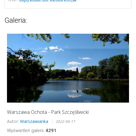
19:30
Empty Bodies chor. Karolina Kroczak
Galeria:
Warszawa Ochota - Park Szczęśliwicki
Autor:
Warszawianka
2022-09-17
Wyświetleń galerii:
4291