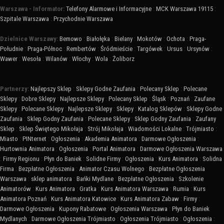
Warszawa - Informator:
Telefony Alarmowe i Informacyjne
:
MCK Warszawa 19115
:
Szpitale Warszawa
:
Przychodnie Warszawa
Dzielnice Warszawy:
Bemowo
:
Białołęka
:
Bielany
:
Mokotów
:
Ochota
:
Praga-
Południe
:
Praga-Północ
:
Rembertów
:
Śródmieście
:
Targówek
:
Ursus
:
Ursynów
:
Wawer
:
Wesoła
:
Wilanów
:
Włochy
:
Wola
:
Żoliborz
Partnerzy:
Najlepszy Sklep
:
Sklepy Godne Zaufania
:
Polecany Sklep
:
Polecane
Sklepy
:
Dobre Sklepy
:
Najlepsze Sklepy
:
Polecany Sklep
:
Śląsk
:
Poznań
:
Zaufane
Sklepy
:
Polecane Sklepy
:
Najlepsze Sklepy
:
Sklepy
:
Katalog Sklepów
:
Sklepy Godne
Zaufania
:
Sklep Godny Zaufania
:
Polecane Sklepy
:
Sklep Godny Zaufania
:
Zaufany
Sklep
:
Sklep Świętego Mikołaja
:
Strój Mikołaja
:
Wiadomości Lokalne
:
Trójmiasto
:
Miasto
:
PINternet
:
Ogłoszenia
:
Akademia Animatora
:
Darmowe Ogłoszenia
:
Hurtownia Animatora
:
Ogłoszenia
:
Portal Animatora
:
Darmowe Ogłoszenia Warszawa
:
Firmy Regionu
:
Płyn do Baniek
:
Solidne Firmy
:
Ogłoszenia
:
Kurs Animatora
:
Solidna
Firma
:
Bezpłatne Ogłoszenia
:
Animator Czasu Wolnego
:
Bezpłatne Ogłoszenia
Warszawa
:
sklep animatora
:
Bańki Mydlane
:
Bezpłatne Ogłoszenia
:
Szkolenie
Animatorów
:
Kurs Animatora
:
Gratka
:
Kurs Animatora Warszawa
:
Rumia
:
Kurs
Animatora Poznań
:
Kurs Animatora Katowice
:
Kurs Animatora Zabaw
:
Firmy
:
Darmowe Ogłoszenia
:
Kupony Rabatowe
:
Ogłoszenia Warszawa
:
Płyn do Baniek
Mydlanych
:
Darmowe Ogłoszenia Trójmiasto
:
Ogłoszenia Trójmiasto
:
Ogłoszenia
: