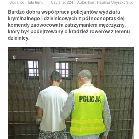
Dodano: 4 lata temu
Czytane: 224
Autor:
kom. Paulina Onyszko/e.b.
Bardzo dobra współpraca policjantów wydziału
kryminalnego i dzielnicowych z północnopraskiej
komendy zaowocowała zatrzymaniem mężczyzny,
który był podejrzewany o kradzież rowerów z terenu
dzielnicy.