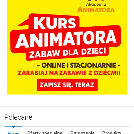
Polecane
Oferty specjalne
Ogłoszenia
Produkty
Firmy