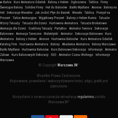
w Bańce
:
Kurs Animatora Gdańsk
:
Balony z Helem
:
Ogłoszenia
:
Tablica
:
Firmy
:
Świecące Balony
:
Solidne Firmy
:
Hel do Balonów
:
Bańki Mydlane
:
Anonse
:
Balony na
Hel
:
Dekoracje Weselne
:
Jak zrobić Płyn do Baniek
:
Wesele
:
Tablica
:
Pomysł na
Prezent
:
Tańce Animacyjne
:
Wyjątkowy Prezent
:
Balony z Helem Rumia
:
Tatuaże
:
Wzory Tatuaży
:
Tatuaże dla Dzieci
:
Hurtownia Animatora
:
Tatuaże Brokatowe
:
Animacje dla Dzieci
:
Szablony Tatuaży
:
PartyBox
:
Animator Seniora
:
Dekoracje
Balonowe
:
Animacje Taneczne
:
Walentynki
:
Animator
:
Dekoracje Balonowe
:
Kurs
Animatora
:
Balony z Helem
:
Anonse
:
Hurtownia Balonów
:
Kurs Animatora Gdańsk
:
Katalog Firm
:
Hurtownia Animatora
:
Balony
:
Akademia Animatora
:
Balony Warszawa
:
Bańki Mydlane
:
Hurtownia Balonów
:
Kurs Balonowe Dekoracje
:
Informacje
:
Animator
Zabaw
:
Kurs Balonowych Dekoracji
:
SEO
:
Animator Czasu Wolnego
:
Informacje
Warszawa
© Copyright
Warszawa.IN
™
Wszelkie Prawa Zastrzeżone.
Kopiowanie, powielanie i wykorzystywanie treści, zdjęć, grafik jest
zabronione.
Korzystanie z serwisu oznacza akceptację
regulaminu
portalu
Warszawa.IN™