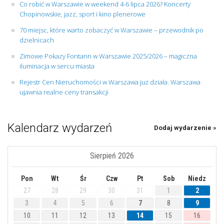
Co robić w Warszawie w weekend 4-6 lipca 2026? Koncerty
Chopinowskie, jazz, sport i kino plenerowe
70 miejsc, które warto zobaczyć w Warszawie – przewodnik po
dzielnicach
Zimowe Pokazy Fontann w Warszawie 2025/2026 – magiczna
iluminacja w sercu miasta
Rejestr Cen Nieruchomości w Warszawa już działa. Warszawa
ujawnia realne ceny transakcji
Kalendarz wydarzeń
Dodaj wydarzenie »
Sierpień 2026
Pon
Wt
Śr
Czw
Pt
Sob
Niedz
27
28
29
30
31
1
2
3
4
5
6
7
8
9
10
11
12
13
14
15
16