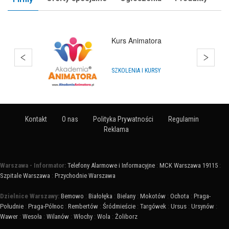
Hurtownia Balonów
Gdańsk
HURTOWNIE
Kontakt
O nas
Polityka Prywatności
Regulamin
Reklama
Warszawa - Informator:
Telefony Alarmowe i Informacyjne
:
MCK Warszawa 19115
:
Szpitale Warszawa
:
Przychodnie Warszawa
Dzielnice Warszawy:
Bemowo
:
Białołęka
:
Bielany
:
Mokotów
:
Ochota
:
Praga-
Południe
:
Praga-Północ
:
Rembertów
:
Śródmieście
:
Targówek
:
Ursus
:
Ursynów
:
Wawer
:
Wesoła
:
Wilanów
:
Włochy
:
Wola
:
Żoliborz