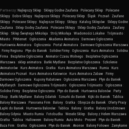
Partnerzy:
Najlepszy Sklep
:
Sklepy Godne Zaufania
:
Polecany Sklep
:
Polecane
Sklepy
:
Dobre Sklepy
:
Najlepsze Sklepy
:
Polecany Sklep
:
Śląsk
:
Poznań
:
Zaufane
Sklepy
:
Polecane Sklepy
:
Najlepsze Sklepy
:
Sklepy
:
Katalog Sklepów
:
Sklepy Godne
Zaufania
:
Sklep Godny Zaufania
:
Polecane Sklepy
:
Sklep Godny Zaufania
:
Zaufany
Sklep
:
Sklep Świętego Mikołaja
:
Strój Mikołaja
:
Wiadomości Lokalne
:
Trójmiasto
:
Miasto
:
PINternet
:
Ogłoszenia
:
Akademia Animatora
:
Darmowe Ogłoszenia
:
Hurtownia Animatora
:
Ogłoszenia
:
Portal Animatora
:
Darmowe Ogłoszenia Warszawa
:
Firmy Regionu
:
Płyn do Baniek
:
Solidne Firmy
:
Ogłoszenia
:
Kurs Animatora
:
Solidna
Firma
:
Bezpłatne Ogłoszenia
:
Animator Czasu Wolnego
:
Bezpłatne Ogłoszenia
Warszawa
:
sklep animatora
:
Bańki Mydlane
:
Bezpłatne Ogłoszenia
:
Szkolenie
Animatorów
:
Kurs Animatora
:
Gratka
:
Kurs Animatora Warszawa
:
Rumia
:
Kurs
Animatora Poznań
:
Kurs Animatora Katowice
:
Kurs Animatora Zabaw
:
Firmy
:
Darmowe Ogłoszenia
:
Kupony Rabatowe
:
Ogłoszenia Warszawa
:
Płyn do Baniek
Mydlanych
:
Darmowe Ogłoszenia Trójmiasto
:
Ogłoszenia Trójmiasto
:
Ogłoszenia
:
Solidne Firmy
:
Bezpłatne Ogłoszenia
:
Płyn do Baniek
:
Hurtownia Balonów
:
Party
Shop
:
Bańki Mydlane
:
Balony Gdańsk
:
Sznurki do Baniek
:
Kijki do Baniek
:
Tablica
:
Balony Warszawa
:
Panorama Firm
:
Balony
:
Gratka
:
Obręcze do Baniek
:
Oferty Pracy
:
Łapki do Baniek
:
Hurtownia Balonów
:
Tablica
:
Balony
:
Gratka
:
Balony Urodzinowe
:
Balony Gdynia
:
Miasto Rumia
:
Fotobudka
:
Wesele Sklep
:
Balony z Helem Warszawa
:
Gratka
:
Tablica
:
Halloween
:
Balony Rumia
:
Auto Moto
:
Prezent
:
Płyn do Baniek
:
Baza Firm
:
Gratka
:
Ogłoszenia
:
Płyn do Baniek
:
Anonse
:
Balony Foliowe
:
Zamykanie