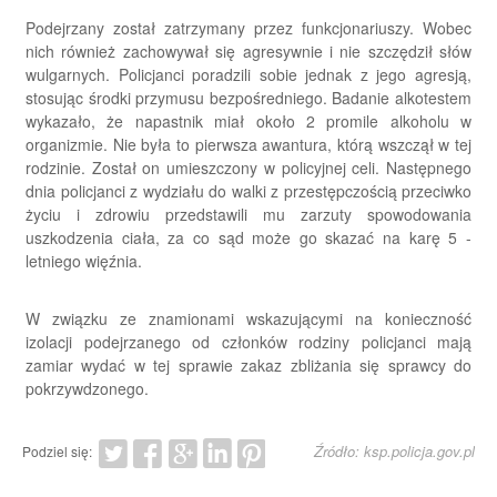
Podejrzany został zatrzymany przez funkcjonariuszy. Wobec
nich również zachowywał się agresywnie i nie szczędził słów
wulgarnych. Policjanci poradzili sobie jednak z jego agresją,
stosując środki przymusu bezpośredniego. Badanie alkotestem
wykazało, że napastnik miał około 2 promile alkoholu w
organizmie. Nie była to pierwsza awantura, którą wszczął w tej
rodzinie. Został on umieszczony w policyjnej celi. Następnego
dnia policjanci z wydziału do walki z przestępczością przeciwko
życiu i zdrowiu przedstawili mu zarzuty spowodowania
uszkodzenia ciała, za co sąd może go skazać na karę 5 -
letniego więźnia.
W związku ze znamionami wskazującymi na konieczność
izolacji podejrzanego od członków rodziny policjanci mają
zamiar wydać w tej sprawie zakaz zbliżania się sprawcy do
pokrzywdzonego.
Źródło: ksp.policja.gov.pl
Podziel się: