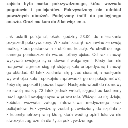
zajścia była matka pokrzywdzonego, która wezwała
pogotowie i policjantów. Pokrzywdzony nie odniósł
poważnych obrażeń. Podejrzany trafił do policyjnego
aresztu. Grozi mu kara do 5 lat więzienia.
Jak ustalili policjanci, około godziny 23.00 do mieszkania
przyszedł pokrzywdzony. W kuchni zaczął rozmawiać ze swoją
matką, która postanowiła zrobić mu kolację. Po chwili do tego
samego pomieszczenia wszedł pijany ojciec. Od razu zaczął
wyzywać swojego syna słowami wulgarnymi. Kiedy ten nie
reagował, agresor sięgnął stojącą kulę ortopedyczną i zaczął
go okładać. 42-latek zasłaniał się przed ciosami, a następnie
wyrwał ojcu kulę i spokojnie zaprowadził go do pokoju mówić,
żeby się uspokoił i poszedł spać. Następnie wrócił do rozmowy
ze swoją matką. 73-latek jednak wrócił, sięgnął po kuchenny
nóż i ugodził swojego syna w prawe udo. Widząc, co się dzieje,
kobieta wezwała załogę ratownictwa medycznego oraz
policjantów. Pokrzywdzony został przewieziony do szpitala z
kilkucentymetrową raną kłutą, która według opinii lekarza nie
stworzyła zagrożenia dla życia pokrzywdzonego.