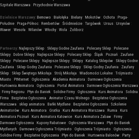
Szpitale Warszawa
:
Przychodnie Warszawa
Dzielnice Warszawy:
Bemowo
:
Białołęka
:
Bielany
:
Mokotów
:
Ochota
:
Praga-
Południe
:
Praga-Północ
:
Rembertów
:
Śródmieście
:
Targówek
:
Ursus
:
Ursynów
:
Wawer
:
Wesoła
:
Wilanów
:
Włochy
:
Wola
:
Żoliborz
Partnerzy:
Najlepszy Sklep
:
Sklepy Godne Zaufania
:
Polecany Sklep
:
Polecane
Sklepy
:
Dobre Sklepy
:
Najlepsze Sklepy
:
Polecany Sklep
:
Śląsk
:
Poznań
:
Zaufane
Sklepy
:
Polecane Sklepy
:
Najlepsze Sklepy
:
Sklepy
:
Katalog Sklepów
:
Sklepy Godne
Zaufania
:
Sklep Godny Zaufania
:
Polecane Sklepy
:
Sklep Godny Zaufania
:
Zaufany
Sklep
:
Sklep Świętego Mikołaja
:
Strój Mikołaja
:
Wiadomości Lokalne
:
Trójmiasto
:
Miasto
:
PINternet
:
Ogłoszenia
:
Akademia Animatora
:
Darmowe Ogłoszenia
:
Hurtownia Animatora
:
Ogłoszenia
:
Portal Animatora
:
Darmowe Ogłoszenia Warszawa
:
Firmy Regionu
:
Płyn do Baniek
:
Solidne Firmy
:
Ogłoszenia
:
Kurs Animatora
:
Solidna
Firma
:
Bezpłatne Ogłoszenia
:
Animator Czasu Wolnego
:
Bezpłatne Ogłoszenia
Warszawa
:
sklep animatora
:
Bańki Mydlane
:
Bezpłatne Ogłoszenia
:
Szkolenie
Animatorów
:
Kurs Animatora
:
Gratka
:
Kurs Animatora Warszawa
:
Rumia
:
Kurs
Animatora Poznań
:
Kurs Animatora Katowice
:
Kurs Animatora Zabaw
:
Firmy
:
Darmowe Ogłoszenia
:
Kupony Rabatowe
:
Ogłoszenia Warszawa
:
Płyn do Baniek
Mydlanych
:
Darmowe Ogłoszenia Trójmiasto
:
Ogłoszenia Trójmiasto
:
Ogłoszenia
:
Solidne Firmy
:
Bezpłatne Ogłoszenia
:
Płyn do Baniek
:
Hurtownia Balonów
:
Party