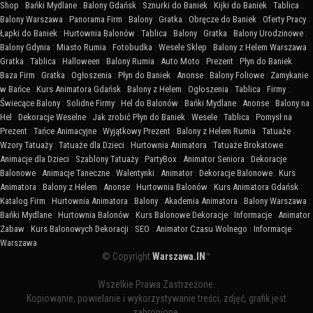
Shop
:
Bańki Mydlane
:
Balony Gdańsk
:
Sznurki do Baniek
:
Kijki do Baniek
:
Tablica
:
Balony Warszawa
:
Panorama Firm
:
Balony
:
Gratka
:
Obręcze do Baniek
:
Oferty Pracy
:
Łapki do Baniek
:
Hurtownia Balonów
:
Tablica
:
Balony
:
Gratka
:
Balony Urodzinowe
:
Balony Gdynia
:
Miasto Rumia
:
Fotobudka
:
Wesele Sklep
:
Balony z Helem Warszawa
:
Gratka
:
Tablica
:
Halloween
:
Balony Rumia
:
Auto Moto
:
Prezent
:
Płyn do Baniek
:
Baza Firm
:
Gratka
:
Ogłoszenia
:
Płyn do Baniek
:
Anonse
:
Balony Foliowe
:
Zamykanie
w Bańce
:
Kurs Animatora Gdańsk
:
Balony z Helem
:
Ogłoszenia
:
Tablica
:
Firmy
:
Świecące Balony
:
Solidne Firmy
:
Hel do Balonów
:
Bańki Mydlane
:
Anonse
:
Balony na
Hel
:
Dekoracje Weselne
:
Jak zrobić Płyn do Baniek
:
Wesele
:
Tablica
:
Pomysł na
Prezent
:
Tańce Animacyjne
:
Wyjątkowy Prezent
:
Balony z Helem Rumia
:
Tatuaże
:
Wzory Tatuaży
:
Tatuaże dla Dzieci
:
Hurtownia Animatora
:
Tatuaże Brokatowe
:
Animacje dla Dzieci
:
Szablony Tatuaży
:
PartyBox
:
Animator Seniora
:
Dekoracje
Balonowe
:
Animacje Taneczne
:
Walentynki
:
Animator
:
Dekoracje Balonowe
:
Kurs
Animatora
:
Balony z Helem
:
Anonse
:
Hurtownia Balonów
:
Kurs Animatora Gdańsk
:
Katalog Firm
:
Hurtownia Animatora
:
Balony
:
Akademia Animatora
:
Balony Warszawa
:
Bańki Mydlane
:
Hurtownia Balonów
:
Kurs Balonowe Dekoracje
:
Informacje
:
Animator
Zabaw
:
Kurs Balonowych Dekoracji
:
SEO
:
Animator Czasu Wolnego
:
Informacje
Warszawa
© Copyright
Warszawa.IN
™
Wszelkie Prawa Zastrzeżone.
Kopiowanie, powielanie i wykorzystywanie treści, zdjęć, grafik jest
zabronione.