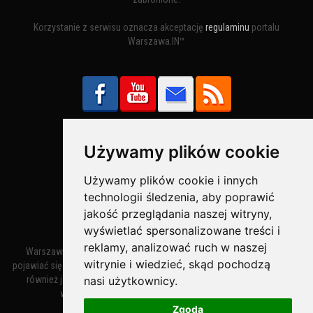
Korzystanie z serwisu oznacza akceptację
regulaminu
portalu
Warszawa.IN™
Używamy plików cookie
Bezpieczne Płatności obsługuje:
Używamy plików cookie i innych
technologii śledzenia, aby poprawić
jakość przeglądania naszej witryny,
wyświetlać spersonalizowane treści i
reklamy, analizować ruch w naszej
Warszawa – miasto stołeczne Warszawa. Nazwa miasta zaczęła
witrynie i wiedzieć, skąd pochodzą
pojawiać się w dokumentach w XIV wieku jako Warszewa, a od XV wieku
również jako Warszowa. Zmiana nazwy na Warszawa w XV wieku
nasi użytkownicy.
wynikała z mazowieckiej wymowy dialektycznej.
Zgoda