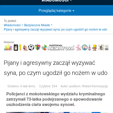
Przeglądaj kategorie
Tu jesteś:
Wiadomości
Bezpieczne Miasto
Pijany i agresywny zaczął wyzywać syna, po czym ugodził go nożem w udo
Reklama:
Pijany i agresywny zaczął wyzywać
syna, po czym ugodził go nożem w udo
Dodano: 4 lata temu
Czytane: 254
Autor:
podkom. Robert Koniuszy/jp
Policjanci z mokotowskiego wydziału kryminalnego
zatrzymali 73-latka podejrzanego o spowodowanie
uszkodzenia ciała swojemu synowi.