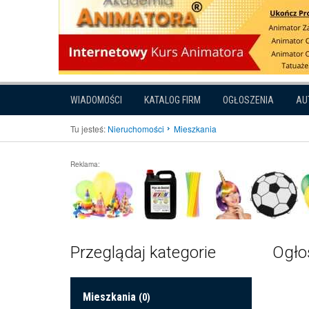
WIADOMOŚCI
KATALOG FIRM
OGŁOSZENIA
AU
Tu jesteś:
Nieruchomości
Mieszkania
Reklama:
Przeglądaj kategorie
Ogłos
Mieszkania
(0)