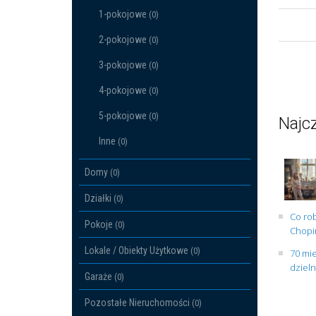
1-pokojowe
(0)
2-pokojowe
(0)
3-pokojowe
(0)
4-pokojowe
(0)
5-pokojowe
(0)
Najcz
Inne
(0)
Domy
(0)
Działki
(0)
Co rob
Pokoje
(0)
Chopin
Lokale / Obiekty Użytkowe
(0)
70 mie
dziel
Garaże
(0)
Pozostałe Nieruchomości
(0)