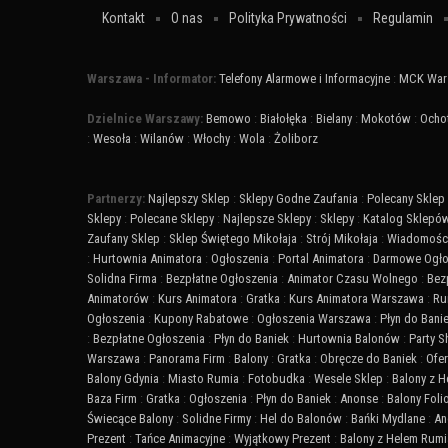
Kontakt
O nas
Polityka Prywatności
Regulamin
Warszawa - Informator:
Telefony Alarmowe i Informacyjne
:
MCK War
Dzielnice Warszawy:
Bemowo
:
Białołęka
:
Bielany
:
Mokotów
:
Ocho
:
Wesoła
:
Wilanów
:
Włochy
:
Wola
:
Żoliborz
Partnerzy:
Najlepszy Sklep
:
Sklepy Godne Zaufania
:
Polecany Sklep
Sklepy
:
Polecane Sklepy
:
Najlepsze Sklepy
:
Sklepy
:
Katalog Sklepó
Zaufany Sklep
:
Sklep Świętego Mikołaja
:
Strój Mikołaja
:
Wiadomości
:
Hurtownia Animatora
:
Ogłoszenia
:
Portal Animatora
:
Darmowe Ogło
Solidna Firma
:
Bezpłatne Ogłoszenia
:
Animator Czasu Wolnego
:
Bez
Animatorów
:
Kurs Animatora
:
Gratka
:
Kurs Animatora Warszawa
:
Ru
Ogłoszenia
:
Kupony Rabatowe
:
Ogłoszenia Warszawa
:
Płyn do Bani
:
Bezpłatne Ogłoszenia
:
Płyn do Baniek
:
Hurtownia Balonów
:
Party 
Warszawa
:
Panorama Firm
:
Balony
:
Gratka
:
Obręcze do Baniek
:
Ofer
Balony Gdynia
:
Miasto Rumia
:
Fotobudka
:
Wesele Sklep
:
Balony z 
Baza Firm
:
Gratka
:
Ogłoszenia
:
Płyn do Baniek
:
Anonse
:
Balony Fol
Świecące Balony
:
Solidne Firmy
:
Hel do Balonów
:
Bańki Mydlane
:
An
Prezent
:
Tańce Animacyjne
:
Wyjątkowy Prezent
:
Balony z Helem Rumi