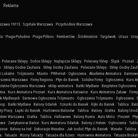
Reklama
szawa 19115
:
Szpitale Warszawa
:
Przychodnie Warszawa
ta
:
Praga-Południe
:
Praga-Północ
:
Rembertów
:
Śródmieście
:
Targówek
:
Ursus
:
Urs
:
Polecane Sklepy
:
Dobre Sklepy
:
Najlepsze Sklepy
:
Polecany Sklep
:
Śląsk
:
Poznań
:
w
:
Sklepy Godne Zaufania
:
Sklep Godny Zaufania
:
Polecane Sklepy
:
Sklep Godny Zauf
 Lokalne
:
Trójmiasto
:
Miasto
:
PINternet
:
Ogłoszenia
:
Akademia Animatora
:
Darmowe
szenia Warszawa
:
Firmy Regionu
:
Płyn do Baniek
:
Solidne Firmy
:
Ogłoszenia
:
Kurs A
płatne Ogłoszenia Warszawa
:
sklep animatora
:
Bańki Mydlane
:
Bezpłatne Ogłoszenia
mia
:
Kurs Animatora Poznań
:
Kurs Animatora Katowice
:
Kurs Animatora Zabaw
:
Firmy
ek Mydlanych
:
Darmowe Ogłoszenia Trójmiasto
:
Ogłoszenia Trójmiasto
:
Ogłoszenia
:
Shop
:
Bańki Mydlane
:
Balony Gdańsk
:
Sznurki do Baniek
:
Kijki do Baniek
:
Tablica
:
Bal
ty Pracy
:
Łapki do Baniek
:
Hurtownia Balonów
:
Tablica
:
Balony
:
Gratka
:
Balony Urod
Helem Warszawa
:
Gratka
:
Tablica
:
Halloween
:
Balony Rumia
:
Auto Moto
:
Prezent
:
Pły
iowe
:
Zamykanie w Bańce
:
Kurs Animatora Gdańsk
:
Balony z Helem
:
Ogłoszenia
:
Tabli
onse
:
Balony na Hel
:
Dekoracje Weselne
:
Jak zrobić Płyn do Baniek
:
Wesele
:
Tablica
a
:
Tatuaże
:
Wzory Tatuaży
:
Tatuaże dla Dzieci
:
Hurtownia Animatora
:
Tatuaże Broka