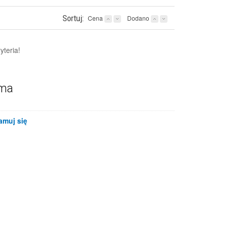
Sortuj:
Cena
Dodano
yteria!
ama
amuj się