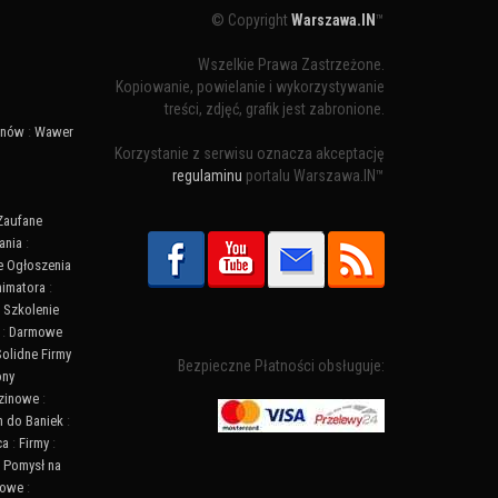
© Copyright
Warszawa.IN
™
Wszelkie Prawa Zastrzeżone.
Kopiowanie, powielanie i wykorzystywanie
treści, zdjęć, grafik jest zabronione.
ynów
:
Wawer
Korzystanie z serwisu oznacza akceptację
regulaminu
portalu Warszawa.IN™
Zaufane
ania
:
 Ogłoszenia
nimatora
:
:
Szkolenie
:
Darmowe
Solidne Firmy
Bezpieczne Płatności obsługuje:
ony
zinowe
:
n do Baniek
:
ca
:
Firmy
:
:
Pomysł na
towe
: