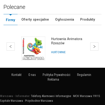
Polecane
Oferty specjalne
Ogłoszenia
Produkty
Firmy
Hurtownia Animatora
Rzeszów
HURTOWNIE
Kontakt
O nas
Polityka Prywatności
Regulamin
Reklama
Warszawa - Informator:
Telefony Alarmowe i Informacyjne
:
MCK Warszawa 19115
:
Szpitale Warszawa
:
Przychodnie Warszawa