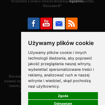
Korzystanie z serwisu oznacza akceptację
regulaminu
portalu
Warszawa.IN™
Używamy plików cookie
Bezpieczne Płatności obsługuje:
Używamy plików cookie i innych
technologii śledzenia, aby poprawić
jakość przeglądania naszej witryny,
wyświetlać spersonalizowane treści i
reklamy, analizować ruch w naszej
Warszawa – miasto stołeczne Warszawa. Nazwa miasta zaczęła
witrynie i wiedzieć, skąd pochodzą
pojawiać się w dokumentach w XIV wieku jako Warszewa, a od XV wieku
również jako Warszowa. Zmiana nazwy na Warszawa w XV wieku
nasi użytkownicy.
wynikała z mazowieckiej wymowy dialektycznej.
Zgoda
Odmawiam