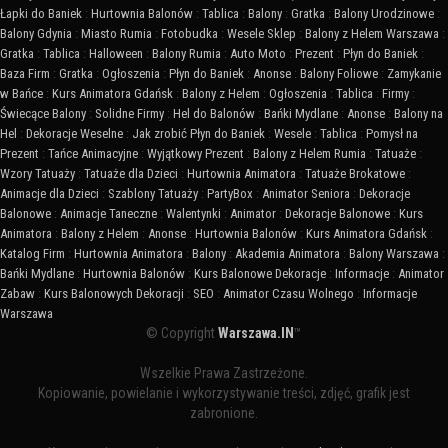
Łapki do Baniek
:
Hurtownia Balonów
:
Tablica
:
Balony
:
Gratka
:
Balony Urodzinowe
:
Balony Gdynia
:
Miasto Rumia
:
Fotobudka
:
Wesele Sklep
:
Balony z Helem Warszawa
:
Gratka
:
Tablica
:
Halloween
:
Balony Rumia
:
Auto Moto
:
Prezent
:
Płyn do Baniek
:
Baza Firm
:
Gratka
:
Ogłoszenia
:
Płyn do Baniek
:
Anonse
:
Balony Foliowe
:
Zamykanie
w Bańce
:
Kurs Animatora Gdańsk
:
Balony z Helem
:
Ogłoszenia
:
Tablica
:
Firmy
:
Świecące Balony
:
Solidne Firmy
:
Hel do Balonów
:
Bańki Mydlane
:
Anonse
:
Balony na
Hel
:
Dekoracje Weselne
:
Jak zrobić Płyn do Baniek
:
Wesele
:
Tablica
:
Pomysł na
Prezent
:
Tańce Animacyjne
:
Wyjątkowy Prezent
:
Balony z Helem Rumia
:
Tatuaże
:
Wzory Tatuaży
:
Tatuaże dla Dzieci
:
Hurtownia Animatora
:
Tatuaże Brokatowe
:
Animacje dla Dzieci
:
Szablony Tatuaży
:
PartyBox
:
Animator Seniora
:
Dekoracje
Balonowe
:
Animacje Taneczne
:
Walentynki
:
Animator
:
Dekoracje Balonowe
:
Kurs
Animatora
:
Balony z Helem
:
Anonse
:
Hurtownia Balonów
:
Kurs Animatora Gdańsk
:
Katalog Firm
:
Hurtownia Animatora
:
Balony
:
Akademia Animatora
:
Balony Warszawa
:
Bańki Mydlane
:
Hurtownia Balonów
:
Kurs Balonowe Dekoracje
:
Informacje
:
Animator
Zabaw
:
Kurs Balonowych Dekoracji
:
SEO
:
Animator Czasu Wolnego
:
Informacje
Warszawa
© Copyright
Warszawa.IN
™
Wszelkie Prawa Zastrzeżone.
Kopiowanie, powielanie i wykorzystywanie treści, zdjęć, grafik jest
zabronione.