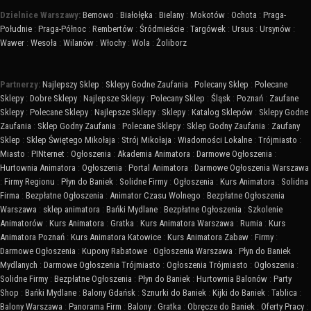
Dzielnice Warszawy:
Bemowo
:
Białołęka
:
Bielany
:
Mokotów
:
Ochota
:
Praga-
Południe
:
Praga-Północ
:
Rembertów
:
Śródmieście
:
Targówek
:
Ursus
:
Ursynów
:
Wawer
:
Wesoła
:
Wilanów
:
Włochy
:
Wola
:
Żoliborz
Partnerzy:
Najlepszy Sklep
:
Sklepy Godne Zaufania
:
Polecany Sklep
:
Polecane
Sklepy
:
Dobre Sklepy
:
Najlepsze Sklepy
:
Polecany Sklep
:
Śląsk
:
Poznań
:
Zaufane
Sklepy
:
Polecane Sklepy
:
Najlepsze Sklepy
:
Sklepy
:
Katalog Sklepów
:
Sklepy Godne
Zaufania
:
Sklep Godny Zaufania
:
Polecane Sklepy
:
Sklep Godny Zaufania
:
Zaufany
Sklep
:
Sklep Świętego Mikołaja
:
Strój Mikołaja
:
Wiadomości Lokalne
:
Trójmiasto
:
Miasto
:
PINternet
:
Ogłoszenia
:
Akademia Animatora
:
Darmowe Ogłoszenia
:
Hurtownia Animatora
:
Ogłoszenia
:
Portal Animatora
:
Darmowe Ogłoszenia Warszawa
:
Firmy Regionu
:
Płyn do Baniek
:
Solidne Firmy
:
Ogłoszenia
:
Kurs Animatora
:
Solidna
Firma
:
Bezpłatne Ogłoszenia
:
Animator Czasu Wolnego
:
Bezpłatne Ogłoszenia
Warszawa
:
sklep animatora
:
Bańki Mydlane
:
Bezpłatne Ogłoszenia
:
Szkolenie
Animatorów
:
Kurs Animatora
:
Gratka
:
Kurs Animatora Warszawa
:
Rumia
:
Kurs
Animatora Poznań
:
Kurs Animatora Katowice
:
Kurs Animatora Zabaw
:
Firmy
:
Darmowe Ogłoszenia
:
Kupony Rabatowe
:
Ogłoszenia Warszawa
:
Płyn do Baniek
Mydlanych
:
Darmowe Ogłoszenia Trójmiasto
:
Ogłoszenia Trójmiasto
:
Ogłoszenia
:
Solidne Firmy
:
Bezpłatne Ogłoszenia
:
Płyn do Baniek
:
Hurtownia Balonów
:
Party
Shop
:
Bańki Mydlane
:
Balony Gdańsk
:
Sznurki do Baniek
:
Kijki do Baniek
:
Tablica
:
Balony Warszawa
:
Panorama Firm
:
Balony
:
Gratka
:
Obręcze do Baniek
:
Oferty Pracy
: