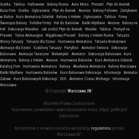
Gratka
:
Tablica
:
Halloween
:
Balony Rumia
:
Auto Moto
:
Prezent
:
Płyn do Baniek
:
Baza Firm
:
Gratka
:
Ogłoszenia
:
Płyn do Baniek
:
Anonse
:
Balony Foliowe
:
Zamykanie
w Bańce
:
Kurs Animatora Gdańsk
:
Balony z Helem
:
Ogłoszenia
:
Tablica
:
Firmy
:
Świecące Balony
:
Solidne Firmy
:
Hel do Balonów
:
Bańki Mydlane
:
Anonse
:
Balony na
Hel
:
Dekoracje Weselne
:
Jak zrobić Płyn do Baniek
:
Wesele
:
Tablica
:
Pomysł na
Prezent
:
Tańce Animacyjne
:
Wyjątkowy Prezent
:
Balony z Helem Rumia
:
Tatuaże
:
Wzory Tatuaży
:
Tatuaże dla Dzieci
:
Hurtownia Animatora
:
Tatuaże Brokatowe
:
Animacje dla Dzieci
:
Szablony Tatuaży
:
PartyBox
:
Animator Seniora
:
Dekoracje
Balonowe
:
Animacje Taneczne
:
Walentynki
:
Animator
:
Dekoracje Balonowe
:
Kurs
Animatora
:
Balony z Helem
:
Anonse
:
Hurtownia Balonów
:
Kurs Animatora Gdańsk
:
Katalog Firm
:
Hurtownia Animatora
:
Balony
:
Akademia Animatora
:
Balony Warszawa
:
Bańki Mydlane
:
Hurtownia Balonów
:
Kurs Balonowe Dekoracje
:
Informacje
:
Animator
Zabaw
:
Kurs Balonowych Dekoracji
:
SEO
:
Animator Czasu Wolnego
:
Informacje
Warszawa
© Copyright
Warszawa.IN
™
Wszelkie Prawa Zastrzeżone.
Kopiowanie, powielanie i wykorzystywanie treści, zdjęć, grafik jest
zabronione.
Korzystanie z serwisu oznacza akceptację
regulaminu
portalu
Warszawa.IN™