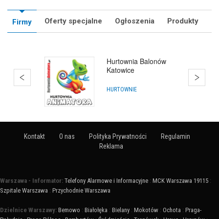
Oferty specjalne
Ogłoszenia
Produkty
Firmy
Hurtownia Balonów
Katowice
HURTOWNIE
Kontakt
O nas
Polityka Prywatności
Regulamin
Reklama
Warszawa - Informator:
Telefony Alarmowe i Informacyjne
:
MCK Warszawa 19115
:
Szpitale Warszawa
:
Przychodnie Warszawa
Dzielnice Warszawy:
Bemowo
:
Białołęka
:
Bielany
:
Mokotów
:
Ochota
:
Praga-