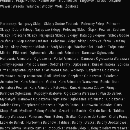
Południe
:
Praga-Północ
:
Rembertów
:
Śródmieście
:
Targówek
:
Ursus
:
Ursynów
:
Wawer
:
Wesoła
:
Wilanów
:
Włochy
:
Wola
:
Żoliborz
Partnerzy:
Najlepszy Sklep
:
Sklepy Godne Zaufania
:
Polecany Sklep
:
Polecane
Sklepy
:
Dobre Sklepy
:
Najlepsze Sklepy
:
Polecany Sklep
:
Śląsk
:
Poznań
:
Zaufane
Sklepy
:
Polecane Sklepy
:
Najlepsze Sklepy
:
Sklepy
:
Katalog Sklepów
:
Sklepy Godne
Zaufania
:
Sklep Godny Zaufania
:
Polecane Sklepy
:
Sklep Godny Zaufania
:
Zaufany
Sklep
:
Sklep Świętego Mikołaja
:
Strój Mikołaja
:
Wiadomości Lokalne
:
Trójmiasto
:
Miasto
:
PINternet
:
Ogłoszenia
:
Akademia Animatora
:
Darmowe Ogłoszenia
:
Hurtownia Animatora
:
Ogłoszenia
:
Portal Animatora
:
Darmowe Ogłoszenia Warszawa
:
Firmy Regionu
:
Płyn do Baniek
:
Solidne Firmy
:
Ogłoszenia
:
Kurs Animatora
:
Solidna
Firma
:
Bezpłatne Ogłoszenia
:
Animator Czasu Wolnego
:
Bezpłatne Ogłoszenia
Warszawa
:
sklep animatora
:
Bańki Mydlane
:
Bezpłatne Ogłoszenia
:
Szkolenie
Animatorów
:
Kurs Animatora
:
Gratka
:
Kurs Animatora Warszawa
:
Rumia
:
Kurs
Animatora Poznań
:
Kurs Animatora Katowice
:
Kurs Animatora Zabaw
:
Firmy
:
Darmowe Ogłoszenia
:
Kupony Rabatowe
:
Ogłoszenia Warszawa
:
Płyn do Baniek
Mydlanych
:
Darmowe Ogłoszenia Trójmiasto
:
Ogłoszenia Trójmiasto
:
Ogłoszenia
:
Solidne Firmy
:
Bezpłatne Ogłoszenia
:
Płyn do Baniek
:
Hurtownia Balonów
:
Party
Shop
:
Bańki Mydlane
:
Balony Gdańsk
:
Sznurki do Baniek
:
Kijki do Baniek
:
Tablica
:
Balony Warszawa
:
Panorama Firm
:
Balony
:
Gratka
:
Obręcze do Baniek
:
Oferty Pracy
:
Łapki do Baniek
:
Hurtownia Balonów
:
Tablica
:
Balony
:
Gratka
:
Balony Urodzinowe
:
Balony Gdynia
:
Miasto Rumia
:
Fotobudka
:
Wesele Sklep
:
Balony z Helem Warszawa
: