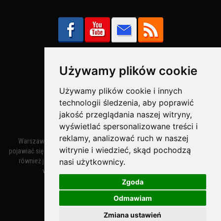
Używamy plików cookie
Bezpieczne Płatności obsługuje:
Używamy plików cookie i innych
technologii śledzenia, aby poprawić
jakość przeglądania naszej witryny,
wyświetlać spersonalizowane treści i
reklamy, analizować ruch w naszej
Warszawa – miasto stołeczne Warszawa. Nazwa miasta zaczęła
witrynie i wiedzieć, skąd pochodzą
pojawiać się w dokumentach w XIV wieku jako Warszewa, a od XV wieku
również jako Warszowa. Zmiana nazwy na Warszawa w XV wieku
nasi użytkownicy.
wynikała z mazowieckiej wymowy dialektycznej.
Zgoda
Odmawiam
Warszawa.IN
- Twoja Strona Warszawy™
Zmiana ustawień