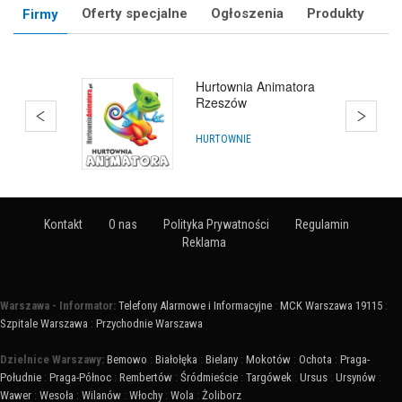
Oferty specjalne
Ogłoszenia
Produkty
Firmy
Hurtownia Animatora
Rzeszów
HURTOWNIE
Kontakt
O nas
Polityka Prywatności
Regulamin
Reklama
Warszawa - Informator:
Telefony Alarmowe i Informacyjne
:
MCK Warszawa 19115
:
Szpitale Warszawa
:
Przychodnie Warszawa
Dzielnice Warszawy:
Bemowo
:
Białołęka
:
Bielany
:
Mokotów
:
Ochota
:
Praga-
Południe
:
Praga-Północ
:
Rembertów
:
Śródmieście
:
Targówek
:
Ursus
:
Ursynów
:
Wawer
:
Wesoła
:
Wilanów
:
Włochy
:
Wola
:
Żoliborz