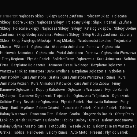
Partnerzy:
Najlepszy Sklep
:
Sklepy Godne Zaufania
:
Polecany Sklep
:
Polecane
Sklepy
:
Dobre Sklepy
:
Najlepsze Sklepy
:
Polecany Sklep
:
Śląsk
:
Poznań
:
Zaufane
Sklepy
:
Polecane Sklepy
:
Najlepsze Sklepy
:
Sklepy
:
Katalog Sklepów
:
Sklepy Godne
Zaufania
:
Sklep Godny Zaufania
:
Polecane Sklepy
:
Sklep Godny Zaufania
:
Zaufany
Sklep
:
Sklep Świętego Mikołaja
:
Strój Mikołaja
:
Wiadomości Lokalne
:
Trójmiasto
:
Miasto
:
PINternet
:
Ogłoszenia
:
Akademia Animatora
:
Darmowe Ogłoszenia
:
Hurtownia Animatora
:
Ogłoszenia
:
Portal Animatora
:
Darmowe Ogłoszenia Warszawa
:
Firmy Regionu
:
Płyn do Baniek
:
Solidne Firmy
:
Ogłoszenia
:
Kurs Animatora
:
Solidna
Firma
:
Bezpłatne Ogłoszenia
:
Animator Czasu Wolnego
:
Bezpłatne Ogłoszenia
Warszawa
:
sklep animatora
:
Bańki Mydlane
:
Bezpłatne Ogłoszenia
:
Szkolenie
Animatorów
:
Kurs Animatora
:
Gratka
:
Kurs Animatora Warszawa
:
Rumia
:
Kurs
Animatora Poznań
:
Kurs Animatora Katowice
:
Kurs Animatora Zabaw
:
Firmy
:
Darmowe Ogłoszenia
:
Kupony Rabatowe
:
Ogłoszenia Warszawa
:
Płyn do Baniek
Mydlanych
:
Darmowe Ogłoszenia Trójmiasto
:
Ogłoszenia Trójmiasto
:
Ogłoszenia
:
Solidne Firmy
:
Bezpłatne Ogłoszenia
:
Płyn do Baniek
:
Hurtownia Balonów
:
Party
Shop
:
Bańki Mydlane
:
Balony Gdańsk
:
Sznurki do Baniek
:
Kijki do Baniek
:
Tablica
:
Balony Warszawa
:
Panorama Firm
:
Balony
:
Gratka
:
Obręcze do Baniek
:
Oferty Pracy
:
Łapki do Baniek
:
Hurtownia Balonów
:
Tablica
:
Balony
:
Gratka
:
Balony Urodzinowe
:
Balony Gdynia
:
Miasto Rumia
:
Fotobudka
:
Wesele Sklep
:
Balony z Helem Warszawa
:
Gratka
:
Tablica
:
Halloween
:
Balony Rumia
:
Auto Moto
:
Prezent
:
Płyn do Baniek
: