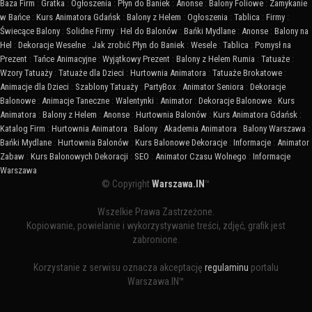
Baza Firm
:
Gratka
:
Ogłoszenia
:
Płyn do Baniek
:
Anonse
:
Balony Foliowe
:
Zamykanie
w Bańce
:
Kurs Animatora Gdańsk
:
Balony z Helem
:
Ogłoszenia
:
Tablica
:
Firmy
:
Świecące Balony
:
Solidne Firmy
:
Hel do Balonów
:
Bańki Mydlane
:
Anonse
:
Balony na
Hel
:
Dekoracje Weselne
:
Jak zrobić Płyn do Baniek
:
Wesele
:
Tablica
:
Pomysł na
Prezent
:
Tańce Animacyjne
:
Wyjątkowy Prezent
:
Balony z Helem Rumia
:
Tatuaże
:
Wzory Tatuaży
:
Tatuaże dla Dzieci
:
Hurtownia Animatora
:
Tatuaże Brokatowe
:
Animacje dla Dzieci
:
Szablony Tatuaży
:
PartyBox
:
Animator Seniora
:
Dekoracje
Balonowe
:
Animacje Taneczne
:
Walentynki
:
Animator
:
Dekoracje Balonowe
:
Kurs
Animatora
:
Balony z Helem
:
Anonse
:
Hurtownia Balonów
:
Kurs Animatora Gdańsk
:
Katalog Firm
:
Hurtownia Animatora
:
Balony
:
Akademia Animatora
:
Balony Warszawa
:
Bańki Mydlane
:
Hurtownia Balonów
:
Kurs Balonowe Dekoracje
:
Informacje
:
Animator
Zabaw
:
Kurs Balonowych Dekoracji
:
SEO
:
Animator Czasu Wolnego
:
Informacje
Warszawa
© Copyright
Warszawa.IN
™
Wszelkie Prawa Zastrzeżone.
Kopiowanie, powielanie i wykorzystywanie treści, zdjęć, grafik jest
zabronione.
Korzystanie z serwisu oznacza akceptację
regulaminu
portalu
Warszawa.IN™