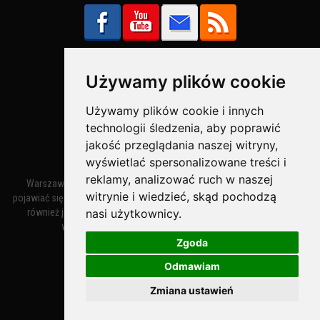
Używamy plików cookie
Bezpieczne Płatności obsługuje:
Używamy plików cookie i innych
technologii śledzenia, aby poprawić
jakość przeglądania naszej witryny,
wyświetlać spersonalizowane treści i
reklamy, analizować ruch w naszej
Warszawa – miasto stołeczne Warszawa. Nazwa miasta zaczęła
witrynie i wiedzieć, skąd pochodzą
pojawiać się w dokumentach w XIV wieku jako Warszewa, a od XV wieku
nasi użytkownicy.
również jako Warszowa. Zmiana nazwy na Warszawa w XV wieku
wynikała z mazowieckiej wymowy dialektycznej.
Zgoda
Odmawiam
Warszawa.IN
- Twoja Strona Warszawy™
Zmiana ustawień