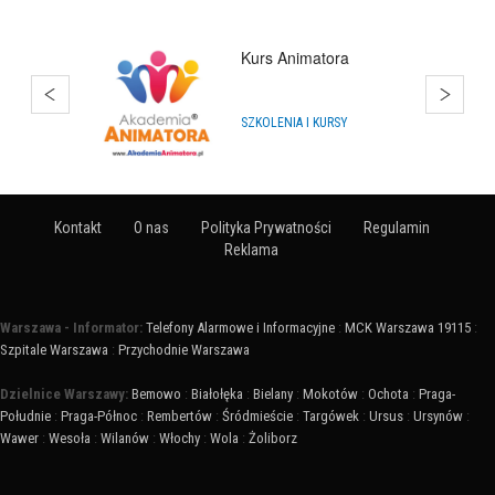
Kurs Animatora
SZKOLENIA I KURSY
Kontakt
O nas
Polityka Prywatności
Regulamin
Reklama
Warszawa - Informator:
Telefony Alarmowe i Informacyjne
:
MCK Warszawa 19115
:
Szpitale Warszawa
:
Przychodnie Warszawa
Dzielnice Warszawy:
Bemowo
:
Białołęka
:
Bielany
:
Mokotów
:
Ochota
:
Praga-
Południe
:
Praga-Północ
:
Rembertów
:
Śródmieście
:
Targówek
:
Ursus
:
Ursynów
:
Wawer
:
Wesoła
:
Wilanów
:
Włochy
:
Wola
:
Żoliborz