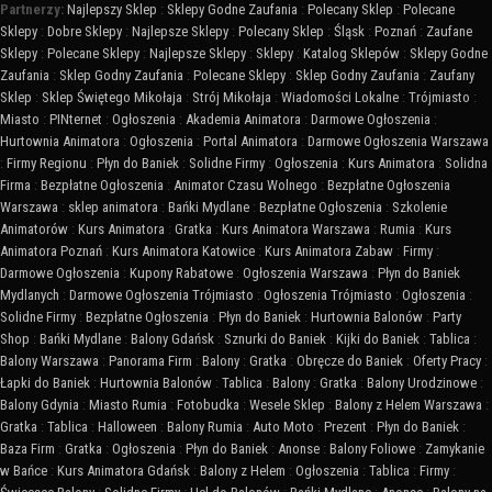
Partnerzy:
Najlepszy Sklep
:
Sklepy Godne Zaufania
:
Polecany Sklep
:
Polecane
Sklepy
:
Dobre Sklepy
:
Najlepsze Sklepy
:
Polecany Sklep
:
Śląsk
:
Poznań
:
Zaufane
Sklepy
:
Polecane Sklepy
:
Najlepsze Sklepy
:
Sklepy
:
Katalog Sklepów
:
Sklepy Godne
Zaufania
:
Sklep Godny Zaufania
:
Polecane Sklepy
:
Sklep Godny Zaufania
:
Zaufany
Sklep
:
Sklep Świętego Mikołaja
:
Strój Mikołaja
:
Wiadomości Lokalne
:
Trójmiasto
:
Miasto
:
PINternet
:
Ogłoszenia
:
Akademia Animatora
:
Darmowe Ogłoszenia
:
Hurtownia Animatora
:
Ogłoszenia
:
Portal Animatora
:
Darmowe Ogłoszenia Warszawa
:
Firmy Regionu
:
Płyn do Baniek
:
Solidne Firmy
:
Ogłoszenia
:
Kurs Animatora
:
Solidna
Firma
:
Bezpłatne Ogłoszenia
:
Animator Czasu Wolnego
:
Bezpłatne Ogłoszenia
Warszawa
:
sklep animatora
:
Bańki Mydlane
:
Bezpłatne Ogłoszenia
:
Szkolenie
Animatorów
:
Kurs Animatora
:
Gratka
:
Kurs Animatora Warszawa
:
Rumia
:
Kurs
Animatora Poznań
:
Kurs Animatora Katowice
:
Kurs Animatora Zabaw
:
Firmy
:
Darmowe Ogłoszenia
:
Kupony Rabatowe
:
Ogłoszenia Warszawa
:
Płyn do Baniek
Mydlanych
:
Darmowe Ogłoszenia Trójmiasto
:
Ogłoszenia Trójmiasto
:
Ogłoszenia
:
Solidne Firmy
:
Bezpłatne Ogłoszenia
:
Płyn do Baniek
:
Hurtownia Balonów
:
Party
Shop
:
Bańki Mydlane
:
Balony Gdańsk
:
Sznurki do Baniek
:
Kijki do Baniek
:
Tablica
:
Balony Warszawa
:
Panorama Firm
:
Balony
:
Gratka
:
Obręcze do Baniek
:
Oferty Pracy
:
Łapki do Baniek
:
Hurtownia Balonów
:
Tablica
:
Balony
:
Gratka
:
Balony Urodzinowe
:
Balony Gdynia
:
Miasto Rumia
:
Fotobudka
:
Wesele Sklep
:
Balony z Helem Warszawa
:
Gratka
:
Tablica
:
Halloween
:
Balony Rumia
:
Auto Moto
:
Prezent
:
Płyn do Baniek
:
Baza Firm
:
Gratka
:
Ogłoszenia
:
Płyn do Baniek
:
Anonse
:
Balony Foliowe
:
Zamykanie
w Bańce
:
Kurs Animatora Gdańsk
:
Balony z Helem
:
Ogłoszenia
:
Tablica
:
Firmy
: