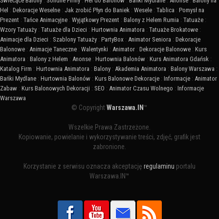
Świecące Balony
:
Solidne Firmy
:
Hel do Balonów
:
Bańki Mydlane
:
Anonse
:
Balony na
Hel
:
Dekoracje Weselne
:
Jak zrobić Płyn do Baniek
:
Wesele
:
Tablica
:
Pomysł na
Prezent
:
Tańce Animacyjne
:
Wyjątkowy Prezent
:
Balony z Helem Rumia
:
Tatuaże
:
Wzory Tatuaży
:
Tatuaże dla Dzieci
:
Hurtownia Animatora
:
Tatuaże Brokatowe
:
Animacje dla Dzieci
:
Szablony Tatuaży
:
PartyBox
:
Animator Seniora
:
Dekoracje
Balonowe
:
Animacje Taneczne
:
Walentynki
:
Animator
:
Dekoracje Balonowe
:
Kurs
Animatora
:
Balony z Helem
:
Anonse
:
Hurtownia Balonów
:
Kurs Animatora Gdańsk
:
Katalog Firm
:
Hurtownia Animatora
:
Balony
:
Akademia Animatora
:
Balony Warszawa
:
Bańki Mydlane
:
Hurtownia Balonów
:
Kurs Balonowe Dekoracje
:
Informacje
:
Animator
Zabaw
:
Kurs Balonowych Dekoracji
:
SEO
:
Animator Czasu Wolnego
:
Informacje
Warszawa
© Copyright
Warszawa.IN
™
Wszelkie Prawa Zastrzeżone.
Kopiowanie, powielanie i wykorzystywanie treści, zdjęć, grafik jest
zabronione.
Korzystanie z serwisu oznacza akceptację
regulaminu
portalu
Warszawa.IN™