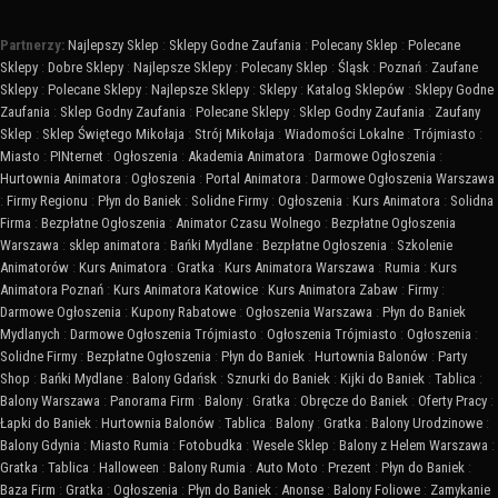
Partnerzy:
Najlepszy Sklep
:
Sklepy Godne Zaufania
:
Polecany Sklep
:
Polecane
Sklepy
:
Dobre Sklepy
:
Najlepsze Sklepy
:
Polecany Sklep
:
Śląsk
:
Poznań
:
Zaufane
Sklepy
:
Polecane Sklepy
:
Najlepsze Sklepy
:
Sklepy
:
Katalog Sklepów
:
Sklepy Godne
Zaufania
:
Sklep Godny Zaufania
:
Polecane Sklepy
:
Sklep Godny Zaufania
:
Zaufany
Sklep
:
Sklep Świętego Mikołaja
:
Strój Mikołaja
:
Wiadomości Lokalne
:
Trójmiasto
:
Miasto
:
PINternet
:
Ogłoszenia
:
Akademia Animatora
:
Darmowe Ogłoszenia
:
Hurtownia Animatora
:
Ogłoszenia
:
Portal Animatora
:
Darmowe Ogłoszenia Warszawa
:
Firmy Regionu
:
Płyn do Baniek
:
Solidne Firmy
:
Ogłoszenia
:
Kurs Animatora
:
Solidna
Firma
:
Bezpłatne Ogłoszenia
:
Animator Czasu Wolnego
:
Bezpłatne Ogłoszenia
Warszawa
:
sklep animatora
:
Bańki Mydlane
:
Bezpłatne Ogłoszenia
:
Szkolenie
Animatorów
:
Kurs Animatora
:
Gratka
:
Kurs Animatora Warszawa
:
Rumia
:
Kurs
Animatora Poznań
:
Kurs Animatora Katowice
:
Kurs Animatora Zabaw
:
Firmy
:
Darmowe Ogłoszenia
:
Kupony Rabatowe
:
Ogłoszenia Warszawa
:
Płyn do Baniek
Mydlanych
:
Darmowe Ogłoszenia Trójmiasto
:
Ogłoszenia Trójmiasto
:
Ogłoszenia
:
Solidne Firmy
:
Bezpłatne Ogłoszenia
:
Płyn do Baniek
:
Hurtownia Balonów
:
Party
Shop
:
Bańki Mydlane
:
Balony Gdańsk
:
Sznurki do Baniek
:
Kijki do Baniek
:
Tablica
:
Balony Warszawa
:
Panorama Firm
:
Balony
:
Gratka
:
Obręcze do Baniek
:
Oferty Pracy
:
Łapki do Baniek
:
Hurtownia Balonów
:
Tablica
:
Balony
:
Gratka
:
Balony Urodzinowe
:
Balony Gdynia
:
Miasto Rumia
:
Fotobudka
:
Wesele Sklep
:
Balony z Helem Warszawa
:
Gratka
:
Tablica
:
Halloween
:
Balony Rumia
:
Auto Moto
:
Prezent
:
Płyn do Baniek
:
Baza Firm
:
Gratka
:
Ogłoszenia
:
Płyn do Baniek
:
Anonse
:
Balony Foliowe
:
Zamykanie