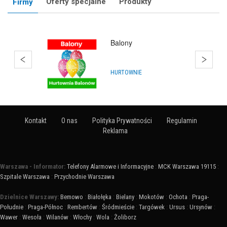
Oferty specjalne
Produkty
Firmy
Balony
HURTOWNIE
Kontakt
O nas
Polityka Prywatności
Regulamin
Reklama
Warszawa - Informator:
Telefony Alarmowe i Informacyjne
:
MCK Warszawa 19115
:
Szpitale Warszawa
:
Przychodnie Warszawa
Dzielnice Warszawy:
Bemowo
:
Białołęka
:
Bielany
:
Mokotów
:
Ochota
:
Praga-
Południe
:
Praga-Północ
:
Rembertów
:
Śródmieście
:
Targówek
:
Ursus
:
Ursynów
:
Wawer
:
Wesoła
:
Wilanów
:
Włochy
:
Wola
:
Żoliborz