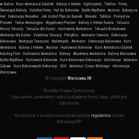
w Bańce
:
Kurs Animatora Gdańsk
:
Balony z Helem
:
Ogłoszenia
:
Tablica
:
Firmy
:
Świecące Balony
:
Solidne Firmy
:
Hel do Balonów
:
Bańki Mydlane
:
Anonse
:
Balony na
Hel
:
Dekoracje Weselne
:
Jak zrobić Płyn do Baniek
:
Wesele
:
Tablica
:
Pomysł na
Prezent
:
Tańce Animacyjne
:
Wyjątkowy Prezent
:
Balony z Helem Rumia
:
Tatuaże
:
Wzory Tatuaży
:
Tatuaże dla Dzieci
:
Hurtownia Animatora
:
Tatuaże Brokatowe
:
Animacje dla Dzieci
:
Szablony Tatuaży
:
PartyBox
:
Animator Seniora
:
Dekoracje
Balonowe
:
Animacje Taneczne
:
Walentynki
:
Animator
:
Dekoracje Balonowe
:
Kurs
Animatora
:
Balony z Helem
:
Anonse
:
Hurtownia Balonów
:
Kurs Animatora Gdańsk
:
Katalog Firm
:
Hurtownia Animatora
:
Balony
:
Akademia Animatora
:
Balony Warszawa
:
Bańki Mydlane
:
Hurtownia Balonów
:
Kurs Balonowe Dekoracje
:
Informacje
:
Animator
Zabaw
:
Kurs Balonowych Dekoracji
:
SEO
:
Animator Czasu Wolnego
:
Informacje
Warszawa
© Copyright
Warszawa.IN
™
Wszelkie Prawa Zastrzeżone.
Kopiowanie, powielanie i wykorzystywanie treści, zdjęć, grafik jest
zabronione.
Korzystanie z serwisu oznacza akceptację
regulaminu
portalu
Warszawa.IN™