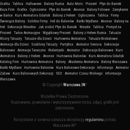
Gratka
:
Tablica
:
Halloween
:
Balony Rumia
:
Auto Moto
:
Prezent
:
Płyn do Baniek
:
Baza Firm
:
Gratka
:
Ogłoszenia
:
Płyn do Baniek
:
Anonse
:
Balony Foliowe
:
Zamykanie
w Bańce
:
Kurs Animatora Gdańsk
:
Balony z Helem
:
Ogłoszenia
:
Tablica
:
Firmy
:
Świecące Balony
:
Solidne Firmy
:
Hel do Balonów
:
Bańki Mydlane
:
Anonse
:
Balony na
Hel
:
Dekoracje Weselne
:
Jak zrobić Płyn do Baniek
:
Wesele
:
Tablica
:
Pomysł na
Prezent
:
Tańce Animacyjne
:
Wyjątkowy Prezent
:
Balony z Helem Rumia
:
Tatuaże
:
Wzory Tatuaży
:
Tatuaże dla Dzieci
:
Hurtownia Animatora
:
Tatuaże Brokatowe
:
Animacje dla Dzieci
:
Szablony Tatuaży
:
PartyBox
:
Animator Seniora
:
Dekoracje
Balonowe
:
Animacje Taneczne
:
Walentynki
:
Animator
:
Dekoracje Balonowe
:
Kurs
Animatora
:
Balony z Helem
:
Anonse
:
Hurtownia Balonów
:
Kurs Animatora Gdańsk
:
Katalog Firm
:
Hurtownia Animatora
:
Balony
:
Akademia Animatora
:
Balony Warszawa
:
Bańki Mydlane
:
Hurtownia Balonów
:
Kurs Balonowe Dekoracje
:
Informacje
:
Animator
Zabaw
:
Kurs Balonowych Dekoracji
:
SEO
:
Animator Czasu Wolnego
:
Informacje
Warszawa
© Copyright
Warszawa.IN
™
Wszelkie Prawa Zastrzeżone.
Kopiowanie, powielanie i wykorzystywanie treści, zdjęć, grafik jest
zabronione.
Korzystanie z serwisu oznacza akceptację
regulaminu
portalu
Warszawa.IN™