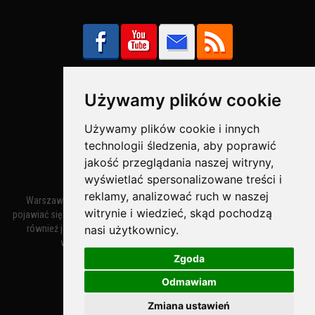
Używamy plików cookie
Bezpieczne Płatności obsługuje:
Używamy plików cookie i innych
technologii śledzenia, aby poprawić
jakość przeglądania naszej witryny,
wyświetlać spersonalizowane treści i
reklamy, analizować ruch w naszej
Warszawa – miasto stołeczne Warszawa. Nazwa miasta zaczęła
witrynie i wiedzieć, skąd pochodzą
pojawiać się w dokumentach w XIV wieku jako Warszewa, a od XV wieku
nasi użytkownicy.
również jako Warszowa. Zmiana nazwy na Warszawa w XV wieku
wynikała z mazowieckiej wymowy dialektycznej.
Zgoda
Odmawiam
Warszawa.IN
- Twoja Strona Warszawy™
Zmiana ustawień