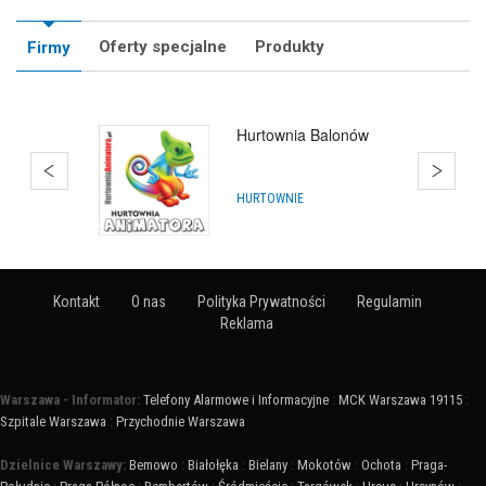
Oferty specjalne
Produkty
Firmy
Hurtownia Balonów
HURTOWNIE
Kontakt
O nas
Polityka Prywatności
Regulamin
Reklama
Warszawa - Informator:
Telefony Alarmowe i Informacyjne
:
MCK Warszawa 19115
:
Szpitale Warszawa
:
Przychodnie Warszawa
Dzielnice Warszawy:
Bemowo
:
Białołęka
:
Bielany
:
Mokotów
:
Ochota
:
Praga-