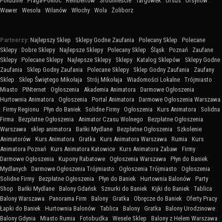
Południe
:
Praga-Północ
:
Rembertów
:
Śródmieście
:
Targówek
:
Ursus
:
Ursynów
:
Wawer
:
Wesoła
:
Wilanów
:
Włochy
:
Wola
:
Żoliborz
Partnerzy:
Najlepszy Sklep
:
Sklepy Godne Zaufania
:
Polecany Sklep
:
Polecane
Sklepy
:
Dobre Sklepy
:
Najlepsze Sklepy
:
Polecany Sklep
:
Śląsk
:
Poznań
:
Zaufane
Sklepy
:
Polecane Sklepy
:
Najlepsze Sklepy
:
Sklepy
:
Katalog Sklepów
:
Sklepy Godne
Zaufania
:
Sklep Godny Zaufania
:
Polecane Sklepy
:
Sklep Godny Zaufania
:
Zaufany
Sklep
:
Sklep Świętego Mikołaja
:
Strój Mikołaja
:
Wiadomości Lokalne
:
Trójmiasto
:
Miasto
:
PINternet
:
Ogłoszenia
:
Akademia Animatora
:
Darmowe Ogłoszenia
:
Hurtownia Animatora
:
Ogłoszenia
:
Portal Animatora
:
Darmowe Ogłoszenia Warszawa
:
Firmy Regionu
:
Płyn do Baniek
:
Solidne Firmy
:
Ogłoszenia
:
Kurs Animatora
:
Solidna
Firma
:
Bezpłatne Ogłoszenia
:
Animator Czasu Wolnego
:
Bezpłatne Ogłoszenia
Warszawa
:
sklep animatora
:
Bańki Mydlane
:
Bezpłatne Ogłoszenia
:
Szkolenie
Animatorów
:
Kurs Animatora
:
Gratka
:
Kurs Animatora Warszawa
:
Rumia
:
Kurs
Animatora Poznań
:
Kurs Animatora Katowice
:
Kurs Animatora Zabaw
:
Firmy
:
Darmowe Ogłoszenia
:
Kupony Rabatowe
:
Ogłoszenia Warszawa
:
Płyn do Baniek
Mydlanych
:
Darmowe Ogłoszenia Trójmiasto
:
Ogłoszenia Trójmiasto
:
Ogłoszenia
:
Solidne Firmy
:
Bezpłatne Ogłoszenia
:
Płyn do Baniek
:
Hurtownia Balonów
:
Party
Shop
:
Bańki Mydlane
:
Balony Gdańsk
:
Sznurki do Baniek
:
Kijki do Baniek
:
Tablica
:
Balony Warszawa
:
Panorama Firm
:
Balony
:
Gratka
:
Obręcze do Baniek
:
Oferty Pracy
:
Łapki do Baniek
:
Hurtownia Balonów
:
Tablica
:
Balony
:
Gratka
:
Balony Urodzinowe
:
Balony Gdynia
:
Miasto Rumia
:
Fotobudka
:
Wesele Sklep
:
Balony z Helem Warszawa
: