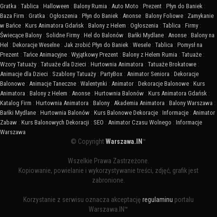
Gratka
:
Tablica
:
Halloween
:
Balony Rumia
:
Auto Moto
:
Prezent
:
Płyn do Baniek
:
Baza Firm
:
Gratka
:
Ogłoszenia
:
Płyn do Baniek
:
Anonse
:
Balony Foliowe
:
Zamykanie
w Bańce
:
Kurs Animatora Gdańsk
:
Balony z Helem
:
Ogłoszenia
:
Tablica
:
Firmy
:
Świecące Balony
:
Solidne Firmy
:
Hel do Balonów
:
Bańki Mydlane
:
Anonse
:
Balony na
Hel
:
Dekoracje Weselne
:
Jak zrobić Płyn do Baniek
:
Wesele
:
Tablica
:
Pomysł na
Prezent
:
Tańce Animacyjne
:
Wyjątkowy Prezent
:
Balony z Helem Rumia
:
Tatuaże
:
Wzory Tatuaży
:
Tatuaże dla Dzieci
:
Hurtownia Animatora
:
Tatuaże Brokatowe
:
Animacje dla Dzieci
:
Szablony Tatuaży
:
PartyBox
:
Animator Seniora
:
Dekoracje
Balonowe
:
Animacje Taneczne
:
Walentynki
:
Animator
:
Dekoracje Balonowe
:
Kurs
Animatora
:
Balony z Helem
:
Anonse
:
Hurtownia Balonów
:
Kurs Animatora Gdańsk
:
Katalog Firm
:
Hurtownia Animatora
:
Balony
:
Akademia Animatora
:
Balony Warszawa
:
Bańki Mydlane
:
Hurtownia Balonów
:
Kurs Balonowe Dekoracje
:
Informacje
:
Animator
Zabaw
:
Kurs Balonowych Dekoracji
:
SEO
:
Animator Czasu Wolnego
:
Informacje
Warszawa
© Copyright
Warszawa.IN
™
Wszelkie Prawa Zastrzeżone.
Kopiowanie, powielanie i wykorzystywanie treści, zdjęć, grafik jest
zabronione.
Korzystanie z serwisu oznacza akceptację
regulaminu
portalu
Warszawa.IN™