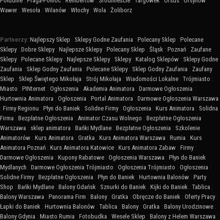
Południe
:
Praga-Północ
:
Rembertów
:
Śródmieście
:
Targówek
:
Ursus
:
Ursynów
:
Wawer
:
Wesoła
:
Wilanów
:
Włochy
:
Wola
:
Żoliborz
Partnerzy:
Najlepszy Sklep
:
Sklepy Godne Zaufania
:
Polecany Sklep
:
Polecane
Sklepy
:
Dobre Sklepy
:
Najlepsze Sklepy
:
Polecany Sklep
:
Śląsk
:
Poznań
:
Zaufane
Sklepy
:
Polecane Sklepy
:
Najlepsze Sklepy
:
Sklepy
:
Katalog Sklepów
:
Sklepy Godne
Zaufania
:
Sklep Godny Zaufania
:
Polecane Sklepy
:
Sklep Godny Zaufania
:
Zaufany
Sklep
:
Sklep Świętego Mikołaja
:
Strój Mikołaja
:
Wiadomości Lokalne
:
Trójmiasto
:
Miasto
:
PINternet
:
Ogłoszenia
:
Akademia Animatora
:
Darmowe Ogłoszenia
:
Hurtownia Animatora
:
Ogłoszenia
:
Portal Animatora
:
Darmowe Ogłoszenia Warszawa
:
Firmy Regionu
:
Płyn do Baniek
:
Solidne Firmy
:
Ogłoszenia
:
Kurs Animatora
:
Solidna
Firma
:
Bezpłatne Ogłoszenia
:
Animator Czasu Wolnego
:
Bezpłatne Ogłoszenia
Warszawa
:
sklep animatora
:
Bańki Mydlane
:
Bezpłatne Ogłoszenia
:
Szkolenie
Animatorów
:
Kurs Animatora
:
Gratka
:
Kurs Animatora Warszawa
:
Rumia
:
Kurs
Animatora Poznań
:
Kurs Animatora Katowice
:
Kurs Animatora Zabaw
:
Firmy
:
Darmowe Ogłoszenia
:
Kupony Rabatowe
:
Ogłoszenia Warszawa
:
Płyn do Baniek
Mydlanych
:
Darmowe Ogłoszenia Trójmiasto
:
Ogłoszenia Trójmiasto
:
Ogłoszenia
:
Solidne Firmy
:
Bezpłatne Ogłoszenia
:
Płyn do Baniek
:
Hurtownia Balonów
:
Party
Shop
:
Bańki Mydlane
:
Balony Gdańsk
:
Sznurki do Baniek
:
Kijki do Baniek
:
Tablica
:
Balony Warszawa
:
Panorama Firm
:
Balony
:
Gratka
:
Obręcze do Baniek
:
Oferty Pracy
:
Łapki do Baniek
:
Hurtownia Balonów
:
Tablica
:
Balony
:
Gratka
:
Balony Urodzinowe
:
Balony Gdynia
:
Miasto Rumia
:
Fotobudka
:
Wesele Sklep
:
Balony z Helem Warszawa
: