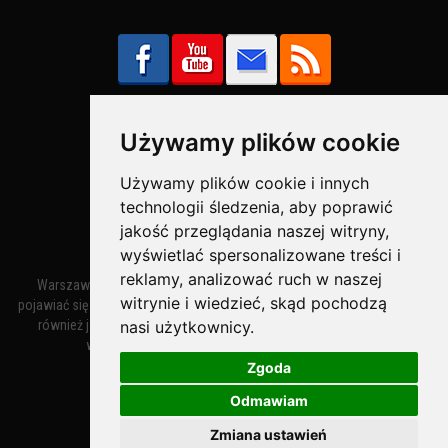
Używamy plików cookie
Bezpieczne Płatności obsługuje:
Używamy plików cookie i innych
technologii śledzenia, aby poprawić
jakość przeglądania naszej witryny,
wyświetlać spersonalizowane treści i
reklamy, analizować ruch w naszej
Warszawa – miasto stołeczne Warszawa. Nazwa miasta zaczęła
witrynie i wiedzieć, skąd pochodzą
pojawiać się w dokumentach w XIV wieku jako Warszewa, a od XV wieku
nasi użytkownicy.
również jako Warszowa. Zmiana nazwy na Warszawa w XV wieku
wynikała z mazowieckiej wymowy dialektycznej.
Zgoda
Odmawiam
Warszawa.IN
- Twoja Strona Warszawy™
Zmiana ustawień