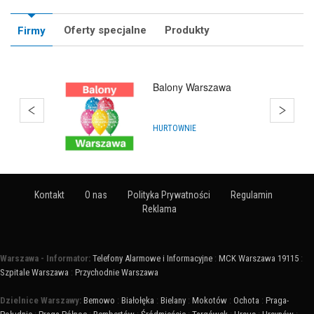
Oferty specjalne
Produkty
Firmy
Balony Warszawa
HURTOWNIE
Kontakt
O nas
Polityka Prywatności
Regulamin
Reklama
Warszawa - Informator:
Telefony Alarmowe i Informacyjne
:
MCK Warszawa 19115
:
Szpitale Warszawa
:
Przychodnie Warszawa
Dzielnice Warszawy:
Bemowo
:
Białołęka
:
Bielany
:
Mokotów
:
Ochota
:
Praga-