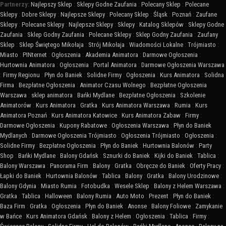
Partnerzy:
Najlepszy Sklep
:
Sklepy Godne Zaufania
:
Polecany Sklep
:
Polecane
Sklepy
:
Dobre Sklepy
:
Najlepsze Sklepy
:
Polecany Sklep
:
Śląsk
:
Poznań
:
Zaufane
Sklepy
:
Polecane Sklepy
:
Najlepsze Sklepy
:
Sklepy
:
Katalog Sklepów
:
Sklepy Godne
Zaufania
:
Sklep Godny Zaufania
:
Polecane Sklepy
:
Sklep Godny Zaufania
:
Zaufany
Sklep
:
Sklep Świętego Mikołaja
:
Strój Mikołaja
:
Wiadomości Lokalne
:
Trójmiasto
:
Miasto
:
PINternet
:
Ogłoszenia
:
Akademia Animatora
:
Darmowe Ogłoszenia
:
Hurtownia Animatora
:
Ogłoszenia
:
Portal Animatora
:
Darmowe Ogłoszenia Warszawa
:
Firmy Regionu
:
Płyn do Baniek
:
Solidne Firmy
:
Ogłoszenia
:
Kurs Animatora
:
Solidna
Firma
:
Bezpłatne Ogłoszenia
:
Animator Czasu Wolnego
:
Bezpłatne Ogłoszenia
Warszawa
:
sklep animatora
:
Bańki Mydlane
:
Bezpłatne Ogłoszenia
:
Szkolenie
Animatorów
:
Kurs Animatora
:
Gratka
:
Kurs Animatora Warszawa
:
Rumia
:
Kurs
Animatora Poznań
:
Kurs Animatora Katowice
:
Kurs Animatora Zabaw
:
Firmy
:
Darmowe Ogłoszenia
:
Kupony Rabatowe
:
Ogłoszenia Warszawa
:
Płyn do Baniek
Mydlanych
:
Darmowe Ogłoszenia Trójmiasto
:
Ogłoszenia Trójmiasto
:
Ogłoszenia
:
Solidne Firmy
:
Bezpłatne Ogłoszenia
:
Płyn do Baniek
:
Hurtownia Balonów
:
Party
Shop
:
Bańki Mydlane
:
Balony Gdańsk
:
Sznurki do Baniek
:
Kijki do Baniek
:
Tablica
:
Balony Warszawa
:
Panorama Firm
:
Balony
:
Gratka
:
Obręcze do Baniek
:
Oferty Pracy
:
Łapki do Baniek
:
Hurtownia Balonów
:
Tablica
:
Balony
:
Gratka
:
Balony Urodzinowe
:
Balony Gdynia
:
Miasto Rumia
:
Fotobudka
:
Wesele Sklep
:
Balony z Helem Warszawa
:
Gratka
:
Tablica
:
Halloween
:
Balony Rumia
:
Auto Moto
:
Prezent
:
Płyn do Baniek
:
Baza Firm
:
Gratka
:
Ogłoszenia
:
Płyn do Baniek
:
Anonse
:
Balony Foliowe
:
Zamykanie
w Bańce
:
Kurs Animatora Gdańsk
:
Balony z Helem
:
Ogłoszenia
:
Tablica
:
Firmy
: