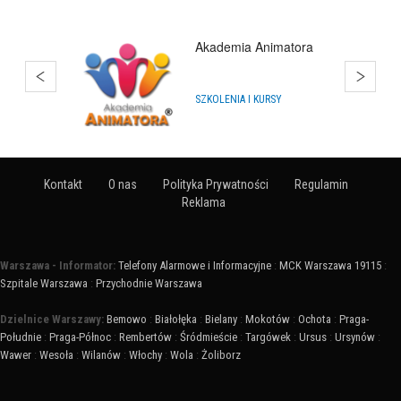
Akademia Animatora
SZKOLENIA I KURSY
Kontakt
O nas
Polityka Prywatności
Regulamin
Reklama
Warszawa - Informator:
Telefony Alarmowe i Informacyjne
:
MCK Warszawa 19115
:
Szpitale Warszawa
:
Przychodnie Warszawa
Dzielnice Warszawy:
Bemowo
:
Białołęka
:
Bielany
:
Mokotów
:
Ochota
:
Praga-
Południe
:
Praga-Północ
:
Rembertów
:
Śródmieście
:
Targówek
:
Ursus
:
Ursynów
:
Wawer
:
Wesoła
:
Wilanów
:
Włochy
:
Wola
:
Żoliborz