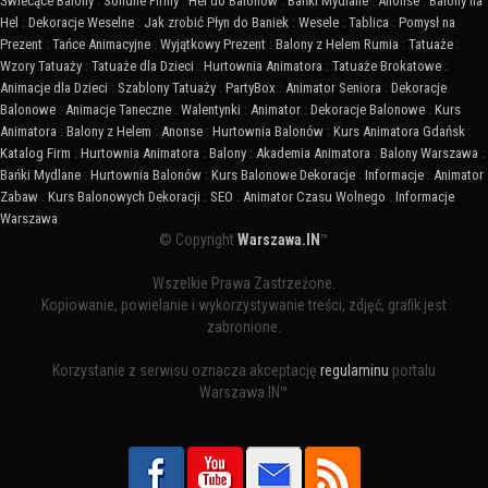
Świecące Balony
:
Solidne Firmy
:
Hel do Balonów
:
Bańki Mydlane
:
Anonse
:
Balony na
Hel
:
Dekoracje Weselne
:
Jak zrobić Płyn do Baniek
:
Wesele
:
Tablica
:
Pomysł na
Prezent
:
Tańce Animacyjne
:
Wyjątkowy Prezent
:
Balony z Helem Rumia
:
Tatuaże
:
Wzory Tatuaży
:
Tatuaże dla Dzieci
:
Hurtownia Animatora
:
Tatuaże Brokatowe
:
Animacje dla Dzieci
:
Szablony Tatuaży
:
PartyBox
:
Animator Seniora
:
Dekoracje
Balonowe
:
Animacje Taneczne
:
Walentynki
:
Animator
:
Dekoracje Balonowe
:
Kurs
Animatora
:
Balony z Helem
:
Anonse
:
Hurtownia Balonów
:
Kurs Animatora Gdańsk
:
Katalog Firm
:
Hurtownia Animatora
:
Balony
:
Akademia Animatora
:
Balony Warszawa
:
Bańki Mydlane
:
Hurtownia Balonów
:
Kurs Balonowe Dekoracje
:
Informacje
:
Animator
Zabaw
:
Kurs Balonowych Dekoracji
:
SEO
:
Animator Czasu Wolnego
:
Informacje
Warszawa
© Copyright
Warszawa.IN
™
Wszelkie Prawa Zastrzeżone.
Kopiowanie, powielanie i wykorzystywanie treści, zdjęć, grafik jest
zabronione.
Korzystanie z serwisu oznacza akceptację
regulaminu
portalu
Warszawa.IN™