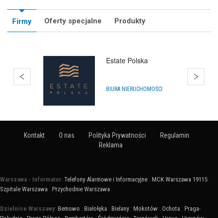
Oferty specjalne
Produkty
Firmy
Estate Polska
BIURA NIERUCHOMOŚCI
Kontakt
O nas
Polityka Prywatności
Regulamin
Reklama
Warszawa - Informator:
Telefony Alarmowe i Informacyjne
:
MCK Warszawa 19115
:
Szpitale Warszawa
:
Przychodnie Warszawa
Dzielnice Warszawy:
Bemowo
:
Białołęka
:
Bielany
:
Mokotów
:
Ochota
:
Praga-