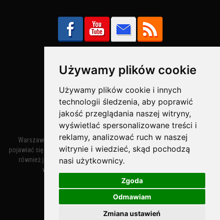
Używamy plików cookie
Bezpieczne Płatności obsługuje:
Używamy plików cookie i innych
technologii śledzenia, aby poprawić
jakość przeglądania naszej witryny,
wyświetlać spersonalizowane treści i
reklamy, analizować ruch w naszej
Warszawa – miasto stołeczne Warszawa. Nazwa miasta zaczęła
witrynie i wiedzieć, skąd pochodzą
pojawiać się w dokumentach w XIV wieku jako Warszewa, a od XV wieku
nasi użytkownicy.
również jako Warszowa. Zmiana nazwy na Warszawa w XV wieku
wynikała z mazowieckiej wymowy dialektycznej.
Zgoda
Odmawiam
Warszawa.IN
- Twoja Strona Warszawy™
Zmiana ustawień