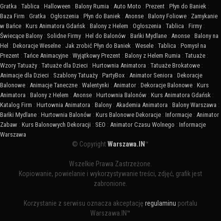
Gratka
:
Tablica
:
Halloween
:
Balony Rumia
:
Auto Moto
:
Prezent
:
Płyn do Baniek
:
Baza Firm
:
Gratka
:
Ogłoszenia
:
Płyn do Baniek
:
Anonse
:
Balony Foliowe
:
Zamykanie
w Bańce
:
Kurs Animatora Gdańsk
:
Balony z Helem
:
Ogłoszenia
:
Tablica
:
Firmy
:
Świecące Balony
:
Solidne Firmy
:
Hel do Balonów
:
Bańki Mydlane
:
Anonse
:
Balony na
Hel
:
Dekoracje Weselne
:
Jak zrobić Płyn do Baniek
:
Wesele
:
Tablica
:
Pomysł na
Prezent
:
Tańce Animacyjne
:
Wyjątkowy Prezent
:
Balony z Helem Rumia
:
Tatuaże
:
Wzory Tatuaży
:
Tatuaże dla Dzieci
:
Hurtownia Animatora
:
Tatuaże Brokatowe
:
Animacje dla Dzieci
:
Szablony Tatuaży
:
PartyBox
:
Animator Seniora
:
Dekoracje
Balonowe
:
Animacje Taneczne
:
Walentynki
:
Animator
:
Dekoracje Balonowe
:
Kurs
Animatora
:
Balony z Helem
:
Anonse
:
Hurtownia Balonów
:
Kurs Animatora Gdańsk
:
Katalog Firm
:
Hurtownia Animatora
:
Balony
:
Akademia Animatora
:
Balony Warszawa
:
Bańki Mydlane
:
Hurtownia Balonów
:
Kurs Balonowe Dekoracje
:
Informacje
:
Animator
Zabaw
:
Kurs Balonowych Dekoracji
:
SEO
:
Animator Czasu Wolnego
:
Informacje
Warszawa
© Copyright
Warszawa.IN
™
Wszelkie Prawa Zastrzeżone.
Kopiowanie, powielanie i wykorzystywanie treści, zdjęć, grafik jest
zabronione.
Korzystanie z serwisu oznacza akceptację
regulaminu
portalu
Warszawa.IN™