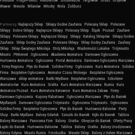
Południe
:
Praga-Północ
:
Rembertów
:
Śródmieście
:
Targówek
:
Ursus
:
Ursynów
:
Wawer
:
Wesoła
:
Wilanów
:
Włochy
:
Wola
:
Żoliborz
Partnerzy:
Najlepszy Sklep
:
Sklepy Godne Zaufania
:
Polecany Sklep
:
Polecane
Sklepy
:
Dobre Sklepy
:
Najlepsze Sklepy
:
Polecany Sklep
:
Śląsk
:
Poznań
:
Zaufane
Sklepy
:
Polecane Sklepy
:
Najlepsze Sklepy
:
Sklepy
:
Katalog Sklepów
:
Sklepy Godne
Zaufania
:
Sklep Godny Zaufania
:
Polecane Sklepy
:
Sklep Godny Zaufania
:
Zaufany
Sklep
:
Sklep Świętego Mikołaja
:
Strój Mikołaja
:
Wiadomości Lokalne
:
Trójmiasto
:
Miasto
:
PINternet
:
Ogłoszenia
:
Akademia Animatora
:
Darmowe Ogłoszenia
:
Hurtownia Animatora
:
Ogłoszenia
:
Portal Animatora
:
Darmowe Ogłoszenia Warszawa
:
Firmy Regionu
:
Płyn do Baniek
:
Solidne Firmy
:
Ogłoszenia
:
Kurs Animatora
:
Solidna
Firma
:
Bezpłatne Ogłoszenia
:
Animator Czasu Wolnego
:
Bezpłatne Ogłoszenia
Warszawa
:
sklep animatora
:
Bańki Mydlane
:
Bezpłatne Ogłoszenia
:
Szkolenie
Animatorów
:
Kurs Animatora
:
Gratka
:
Kurs Animatora Warszawa
:
Rumia
:
Kurs
Animatora Poznań
:
Kurs Animatora Katowice
:
Kurs Animatora Zabaw
:
Firmy
:
Darmowe Ogłoszenia
:
Kupony Rabatowe
:
Ogłoszenia Warszawa
:
Płyn do Baniek
Mydlanych
:
Darmowe Ogłoszenia Trójmiasto
:
Ogłoszenia Trójmiasto
:
Ogłoszenia
:
Solidne Firmy
:
Bezpłatne Ogłoszenia
:
Płyn do Baniek
:
Hurtownia Balonów
:
Party
Shop
:
Bańki Mydlane
:
Balony Gdańsk
:
Sznurki do Baniek
:
Kijki do Baniek
:
Tablica
:
Balony Warszawa
:
Panorama Firm
:
Balony
:
Gratka
:
Obręcze do Baniek
:
Oferty Pracy
:
Łapki do Baniek
:
Hurtownia Balonów
:
Tablica
:
Balony
:
Gratka
:
Balony Urodzinowe
:
Balony Gdynia
:
Miasto Rumia
:
Fotobudka
:
Wesele Sklep
:
Balony z Helem Warszawa
: