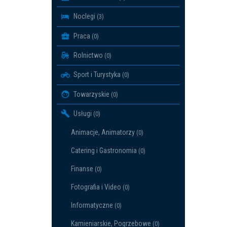
Noclegi
(3)
Praca
(0)
Rolnictwo
(0)
Sport i Turystyka
(0)
Towarzyskie
(0)
Usługi
(0)
Animacje, Animatorzy
(0)
Catering i Gastronomia
(0)
Finanse
(0)
Fotografia i Video
(0)
Informatyczne
(0)
Kamieniarskie, Pogrzebowe
(0)