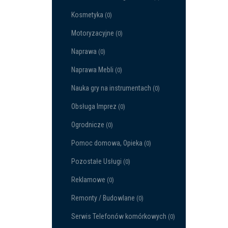
Kosmetyka
(0)
Motoryzacyjne
(0)
Naprawa
(0)
Naprawa Mebli
(0)
Nauka gry na instrumentach
(0)
Obsługa Imprez
(0)
Ogrodnicze
(0)
Pomoc domowa, Opieka
(0)
Pozostałe Usługi
(0)
Reklamowe
(0)
Remonty / Budowlane
(0)
Serwis Telefonów komórkowych
(0)