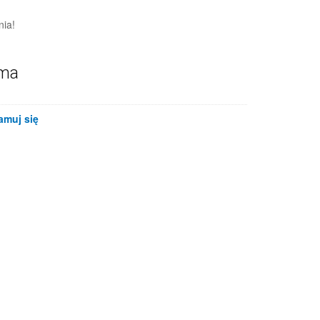
nia!
ama
amuj się