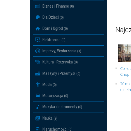
Biznes i Finanse
(0)
Dla Dzieci
(0)
Najcz
Dom i Ogród
(0)
Elektronika
(0)
Imprezy, Wydarzenia
(1)
Kultura i Rozrywka
(0)
Co rob
Maszyny i Przemysł
(0)
Chopin
70 mie
Moda
(0)
dziel
Motoryzacja
(0)
Muzyka i Instrumenty
(0)
Nauka
(9)
Nieruchomości
(0)