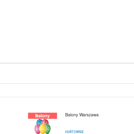
do baniek “DRZEWKO”
ODUKT:
DOSTĘPNY
12,99
PLN
Balony Warszawa
HURTOWNIE