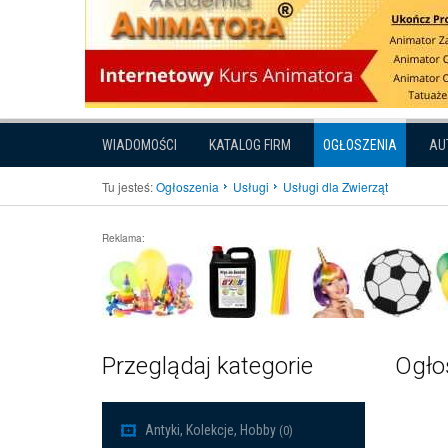
WIADOMOŚCI
KATALOG FIRM
OGŁOSZENIA
AU
Tu jesteś:
Ogłoszenia
Usługi
Usługi dla Zwierząt
Reklama:
Przeglądaj kategorie
Ogłos
Antyki, Kolekcje, Hobby
(0)