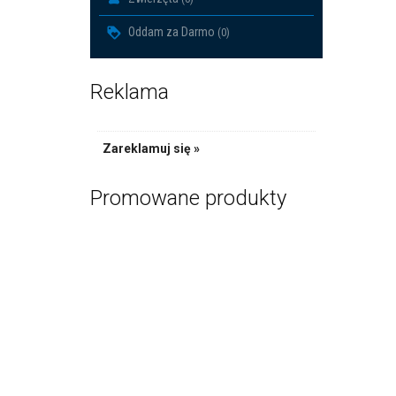
Oddam za Darmo
(0)
Reklama
Obręcz 
PR
Zareklamuj się »
Promowane produkty
Obręcz do
PR