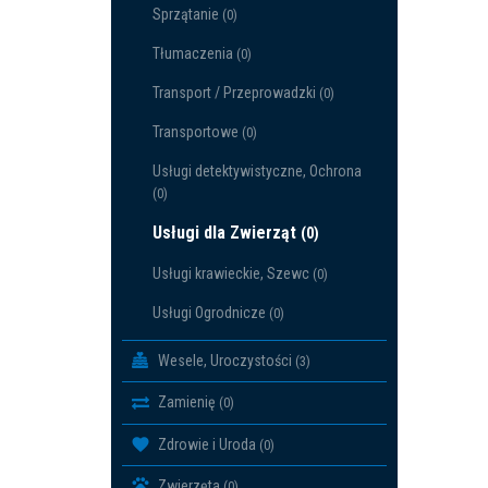
Sprzątanie
(0)
Tłumaczenia
(0)
Transport / Przeprowadzki
(0)
Transportowe
(0)
Usługi detektywistyczne, Ochrona
(0)
Usługi dla Zwierząt
(0)
Usługi krawieckie, Szewc
(0)
Usługi Ogrodnicze
(0)
Wesele, Uroczystości
(3)
Zamienię
(0)
Zdrowie i Uroda
(0)
Zwierzęta
(0)