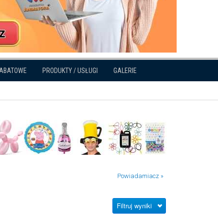
RABATOWE
PRODUKTY / USŁUGI
GALERIE
Powiadamiacz »
Filtruj wyniki