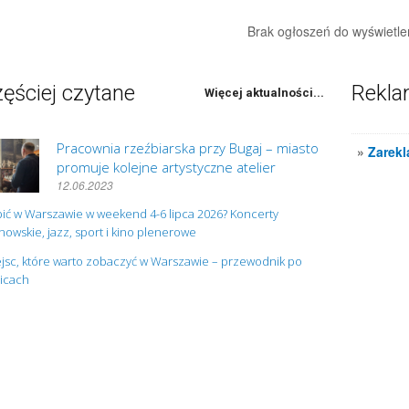
Brak ogłoszeń do wyświetle
ęściej czytane
Rekl
Więcej aktualności...
Pracownia rzeźbiarska przy Bugaj – miasto
»
Zarekl
promuje kolejne artystyczne atelier
12.06.2023
ić w Warszawie w weekend 4-6 lipca 2026? Koncerty
owskie, jazz, sport i kino plenerowe
jsc, które warto zobaczyć w Warszawie – przewodnik po
nicach