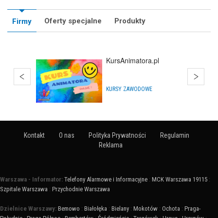
Oferty specjalne
Produkty
Firmy
KursAnimatora.pl
KURSY ZAWODOWE
Kontakt
O nas
Polityka Prywatności
Regulamin
Reklama
Warszawa - Informator:
Telefony Alarmowe i Informacyjne
:
MCK Warszawa 19115
:
Szpitale Warszawa
:
Przychodnie Warszawa
Dzielnice Warszawy:
Bemowo
:
Białołęka
:
Bielany
:
Mokotów
:
Ochota
:
Praga-