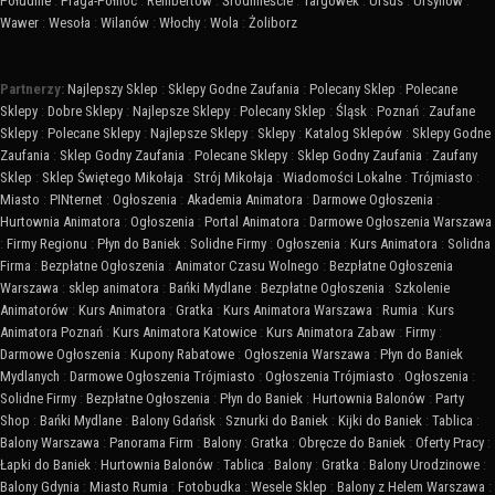
Południe
:
Praga-Północ
:
Rembertów
:
Śródmieście
:
Targówek
:
Ursus
:
Ursynów
:
Wawer
:
Wesoła
:
Wilanów
:
Włochy
:
Wola
:
Żoliborz
Partnerzy:
Najlepszy Sklep
:
Sklepy Godne Zaufania
:
Polecany Sklep
:
Polecane
Sklepy
:
Dobre Sklepy
:
Najlepsze Sklepy
:
Polecany Sklep
:
Śląsk
:
Poznań
:
Zaufane
Sklepy
:
Polecane Sklepy
:
Najlepsze Sklepy
:
Sklepy
:
Katalog Sklepów
:
Sklepy Godne
Zaufania
:
Sklep Godny Zaufania
:
Polecane Sklepy
:
Sklep Godny Zaufania
:
Zaufany
Sklep
:
Sklep Świętego Mikołaja
:
Strój Mikołaja
:
Wiadomości Lokalne
:
Trójmiasto
:
Miasto
:
PINternet
:
Ogłoszenia
:
Akademia Animatora
:
Darmowe Ogłoszenia
:
Hurtownia Animatora
:
Ogłoszenia
:
Portal Animatora
:
Darmowe Ogłoszenia Warszawa
:
Firmy Regionu
:
Płyn do Baniek
:
Solidne Firmy
:
Ogłoszenia
:
Kurs Animatora
:
Solidna
Firma
:
Bezpłatne Ogłoszenia
:
Animator Czasu Wolnego
:
Bezpłatne Ogłoszenia
Warszawa
:
sklep animatora
:
Bańki Mydlane
:
Bezpłatne Ogłoszenia
:
Szkolenie
Animatorów
:
Kurs Animatora
:
Gratka
:
Kurs Animatora Warszawa
:
Rumia
:
Kurs
Animatora Poznań
:
Kurs Animatora Katowice
:
Kurs Animatora Zabaw
:
Firmy
:
Darmowe Ogłoszenia
:
Kupony Rabatowe
:
Ogłoszenia Warszawa
:
Płyn do Baniek
Mydlanych
:
Darmowe Ogłoszenia Trójmiasto
:
Ogłoszenia Trójmiasto
:
Ogłoszenia
:
Solidne Firmy
:
Bezpłatne Ogłoszenia
:
Płyn do Baniek
:
Hurtownia Balonów
:
Party
Shop
:
Bańki Mydlane
:
Balony Gdańsk
:
Sznurki do Baniek
:
Kijki do Baniek
:
Tablica
:
Balony Warszawa
:
Panorama Firm
:
Balony
:
Gratka
:
Obręcze do Baniek
:
Oferty Pracy
:
Łapki do Baniek
:
Hurtownia Balonów
:
Tablica
:
Balony
:
Gratka
:
Balony Urodzinowe
:
Balony Gdynia
:
Miasto Rumia
:
Fotobudka
:
Wesele Sklep
:
Balony z Helem Warszawa
: