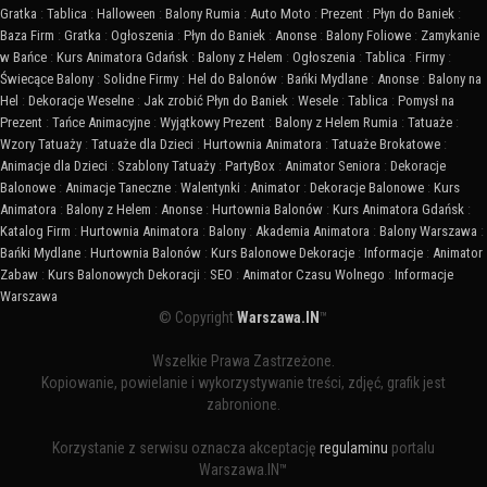
Gratka
:
Tablica
:
Halloween
:
Balony Rumia
:
Auto Moto
:
Prezent
:
Płyn do Baniek
:
Baza Firm
:
Gratka
:
Ogłoszenia
:
Płyn do Baniek
:
Anonse
:
Balony Foliowe
:
Zamykanie
w Bańce
:
Kurs Animatora Gdańsk
:
Balony z Helem
:
Ogłoszenia
:
Tablica
:
Firmy
:
Świecące Balony
:
Solidne Firmy
:
Hel do Balonów
:
Bańki Mydlane
:
Anonse
:
Balony na
Hel
:
Dekoracje Weselne
:
Jak zrobić Płyn do Baniek
:
Wesele
:
Tablica
:
Pomysł na
Prezent
:
Tańce Animacyjne
:
Wyjątkowy Prezent
:
Balony z Helem Rumia
:
Tatuaże
:
Wzory Tatuaży
:
Tatuaże dla Dzieci
:
Hurtownia Animatora
:
Tatuaże Brokatowe
:
Animacje dla Dzieci
:
Szablony Tatuaży
:
PartyBox
:
Animator Seniora
:
Dekoracje
Balonowe
:
Animacje Taneczne
:
Walentynki
:
Animator
:
Dekoracje Balonowe
:
Kurs
Animatora
:
Balony z Helem
:
Anonse
:
Hurtownia Balonów
:
Kurs Animatora Gdańsk
:
Katalog Firm
:
Hurtownia Animatora
:
Balony
:
Akademia Animatora
:
Balony Warszawa
:
Bańki Mydlane
:
Hurtownia Balonów
:
Kurs Balonowe Dekoracje
:
Informacje
:
Animator
Zabaw
:
Kurs Balonowych Dekoracji
:
SEO
:
Animator Czasu Wolnego
:
Informacje
Warszawa
© Copyright
Warszawa.IN
™
Wszelkie Prawa Zastrzeżone.
Kopiowanie, powielanie i wykorzystywanie treści, zdjęć, grafik jest
zabronione.
Korzystanie z serwisu oznacza akceptację
regulaminu
portalu
Warszawa.IN™