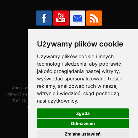
Używamy plików cookie
Bezpieczne Płatności obsługuje:
Używamy plików cookie i innych
technologii śledzenia, aby poprawić
jakość przeglądania naszej witryny,
wyświetlać spersonalizowane treści i
reklamy, analizować ruch w naszej
Warszawa – miasto stołeczne Warszawa. Nazwa miasta zaczęła
witrynie i wiedzieć, skąd pochodzą
pojawiać się w dokumentach w XIV wieku jako Warszewa, a od XV wieku
nasi użytkownicy.
również jako Warszowa. Zmiana nazwy na Warszawa w XV wieku
wynikała z mazowieckiej wymowy dialektycznej.
Zgoda
Odmawiam
Warszawa.IN
- Twoja Strona Warszawy™
Zmiana ustawień