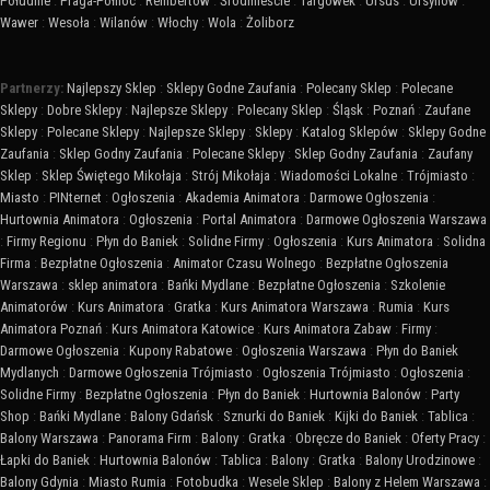
Południe
:
Praga-Północ
:
Rembertów
:
Śródmieście
:
Targówek
:
Ursus
:
Ursynów
:
Wawer
:
Wesoła
:
Wilanów
:
Włochy
:
Wola
:
Żoliborz
Partnerzy:
Najlepszy Sklep
:
Sklepy Godne Zaufania
:
Polecany Sklep
:
Polecane
Sklepy
:
Dobre Sklepy
:
Najlepsze Sklepy
:
Polecany Sklep
:
Śląsk
:
Poznań
:
Zaufane
Sklepy
:
Polecane Sklepy
:
Najlepsze Sklepy
:
Sklepy
:
Katalog Sklepów
:
Sklepy Godne
Zaufania
:
Sklep Godny Zaufania
:
Polecane Sklepy
:
Sklep Godny Zaufania
:
Zaufany
Sklep
:
Sklep Świętego Mikołaja
:
Strój Mikołaja
:
Wiadomości Lokalne
:
Trójmiasto
:
Miasto
:
PINternet
:
Ogłoszenia
:
Akademia Animatora
:
Darmowe Ogłoszenia
:
Hurtownia Animatora
:
Ogłoszenia
:
Portal Animatora
:
Darmowe Ogłoszenia Warszawa
:
Firmy Regionu
:
Płyn do Baniek
:
Solidne Firmy
:
Ogłoszenia
:
Kurs Animatora
:
Solidna
Firma
:
Bezpłatne Ogłoszenia
:
Animator Czasu Wolnego
:
Bezpłatne Ogłoszenia
Warszawa
:
sklep animatora
:
Bańki Mydlane
:
Bezpłatne Ogłoszenia
:
Szkolenie
Animatorów
:
Kurs Animatora
:
Gratka
:
Kurs Animatora Warszawa
:
Rumia
:
Kurs
Animatora Poznań
:
Kurs Animatora Katowice
:
Kurs Animatora Zabaw
:
Firmy
:
Darmowe Ogłoszenia
:
Kupony Rabatowe
:
Ogłoszenia Warszawa
:
Płyn do Baniek
Mydlanych
:
Darmowe Ogłoszenia Trójmiasto
:
Ogłoszenia Trójmiasto
:
Ogłoszenia
:
Solidne Firmy
:
Bezpłatne Ogłoszenia
:
Płyn do Baniek
:
Hurtownia Balonów
:
Party
Shop
:
Bańki Mydlane
:
Balony Gdańsk
:
Sznurki do Baniek
:
Kijki do Baniek
:
Tablica
:
Balony Warszawa
:
Panorama Firm
:
Balony
:
Gratka
:
Obręcze do Baniek
:
Oferty Pracy
:
Łapki do Baniek
:
Hurtownia Balonów
:
Tablica
:
Balony
:
Gratka
:
Balony Urodzinowe
:
Balony Gdynia
:
Miasto Rumia
:
Fotobudka
:
Wesele Sklep
:
Balony z Helem Warszawa
: