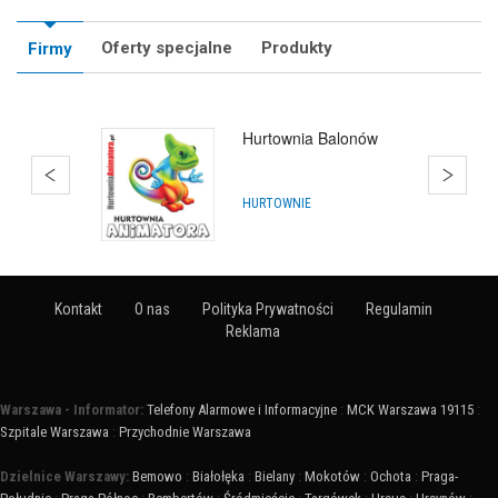
Oferty specjalne
Produkty
Firmy
Hurtownia Balonów
HURTOWNIE
Kontakt
O nas
Polityka Prywatności
Regulamin
Reklama
Warszawa - Informator:
Telefony Alarmowe i Informacyjne
:
MCK Warszawa 19115
:
Szpitale Warszawa
:
Przychodnie Warszawa
Dzielnice Warszawy:
Bemowo
:
Białołęka
:
Bielany
:
Mokotów
:
Ochota
:
Praga-