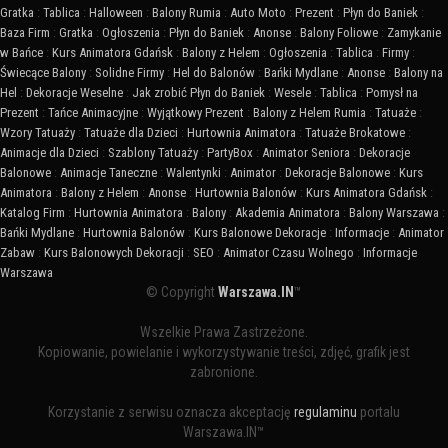
Gratka
:
Tablica
:
Halloween
:
Balony Rumia
:
Auto Moto
:
Prezent
:
Płyn do Baniek
:
Baza Firm
:
Gratka
:
Ogłoszenia
:
Płyn do Baniek
:
Anonse
:
Balony Foliowe
:
Zamykanie
w Bańce
:
Kurs Animatora Gdańsk
:
Balony z Helem
:
Ogłoszenia
:
Tablica
:
Firmy
:
Świecące Balony
:
Solidne Firmy
:
Hel do Balonów
:
Bańki Mydlane
:
Anonse
:
Balony na
Hel
:
Dekoracje Weselne
:
Jak zrobić Płyn do Baniek
:
Wesele
:
Tablica
:
Pomysł na
Prezent
:
Tańce Animacyjne
:
Wyjątkowy Prezent
:
Balony z Helem Rumia
:
Tatuaże
:
Wzory Tatuaży
:
Tatuaże dla Dzieci
:
Hurtownia Animatora
:
Tatuaże Brokatowe
:
Animacje dla Dzieci
:
Szablony Tatuaży
:
PartyBox
:
Animator Seniora
:
Dekoracje
Balonowe
:
Animacje Taneczne
:
Walentynki
:
Animator
:
Dekoracje Balonowe
:
Kurs
Animatora
:
Balony z Helem
:
Anonse
:
Hurtownia Balonów
:
Kurs Animatora Gdańsk
:
Katalog Firm
:
Hurtownia Animatora
:
Balony
:
Akademia Animatora
:
Balony Warszawa
:
Bańki Mydlane
:
Hurtownia Balonów
:
Kurs Balonowe Dekoracje
:
Informacje
:
Animator
Zabaw
:
Kurs Balonowych Dekoracji
:
SEO
:
Animator Czasu Wolnego
:
Informacje
Warszawa
© Copyright
Warszawa.IN
™
Wszelkie Prawa Zastrzeżone.
Kopiowanie, powielanie i wykorzystywanie treści, zdjęć, grafik jest
zabronione.
Korzystanie z serwisu oznacza akceptację
regulaminu
portalu
Warszawa.IN™