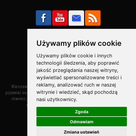
Używamy plików cookie
Bezpieczne Płatności obsługuje:
Używamy plików cookie i innych
technologii śledzenia, aby poprawić
jakość przeglądania naszej witryny,
wyświetlać spersonalizowane treści i
reklamy, analizować ruch w naszej
Warszawa – miasto stołeczne Warszawa. Nazwa miasta zaczęła
witrynie i wiedzieć, skąd pochodzą
pojawiać się w dokumentach w XIV wieku jako Warszewa, a od XV wieku
nasi użytkownicy.
również jako Warszowa. Zmiana nazwy na Warszawa w XV wieku
wynikała z mazowieckiej wymowy dialektycznej.
Zgoda
Odmawiam
Warszawa.IN
- Twoja Strona Warszawy™
Zmiana ustawień