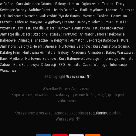
w Bańce
:
Kurs Animatora Gdańsk
:
Balony z Helem
:
Ogłoszenia
:
Tablica
:
Firmy
:
Świecące Balony
:
Solidne Firmy
:
Hel do Balonów
:
Bańki Mydlane
:
Anonse
:
Balony na
Hel
:
Dekoracje Weselne
:
Jak zrobić Płyn do Baniek
:
Wesele
:
Tablica
:
Pomysł na
Prezent
:
Tańce Animacyjne
:
Wyjątkowy Prezent
:
Balony z Helem Rumia
:
Tatuaże
:
Wzory Tatuaży
:
Tatuaże dla Dzieci
:
Hurtownia Animatora
:
Tatuaże Brokatowe
:
Animacje dla Dzieci
:
Szablony Tatuaży
:
PartyBox
:
Animator Seniora
:
Dekoracje
Balonowe
:
Animacje Taneczne
:
Walentynki
:
Animator
:
Dekoracje Balonowe
:
Kurs
Animatora
:
Balony z Helem
:
Anonse
:
Hurtownia Balonów
:
Kurs Animatora Gdańsk
:
Katalog Firm
:
Hurtownia Animatora
:
Balony
:
Akademia Animatora
:
Balony Warszawa
:
Bańki Mydlane
:
Hurtownia Balonów
:
Kurs Balonowe Dekoracje
:
Informacje
:
Animator
Zabaw
:
Kurs Balonowych Dekoracji
:
SEO
:
Animator Czasu Wolnego
:
Informacje
Warszawa
© Copyright
Warszawa.IN
™
Wszelkie Prawa Zastrzeżone.
Kopiowanie, powielanie i wykorzystywanie treści, zdjęć, grafik jest
zabronione.
Korzystanie z serwisu oznacza akceptację
regulaminu
portalu
Warszawa.IN™