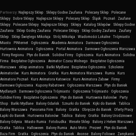
Partnerzy:
Najlepszy Sklep
:
Sklepy Godne Zaufania
:
Polecany Sklep
:
Polecane
Sklepy
:
Dobre Sklepy
:
Najlepsze Sklepy
:
Polecany Sklep
:
Śląsk
:
Poznań
:
Zaufane
Sklepy
:
Polecane Sklepy
:
Najlepsze Sklepy
:
Sklepy
:
Katalog Sklepów
:
Sklepy Godne
Zaufania
:
Sklep Godny Zaufania
:
Polecane Sklepy
:
Sklep Godny Zaufania
:
Zaufany
Sklep
:
Sklep Świętego Mikołaja
:
Strój Mikołaja
:
Wiadomości Lokalne
:
Trójmiasto
:
Miasto
:
PINternet
:
Ogłoszenia
:
Akademia Animatora
:
Darmowe Ogłoszenia
:
Hurtownia Animatora
:
Ogłoszenia
:
Portal Animatora
:
Darmowe Ogłoszenia Warszawa
:
Firmy Regionu
:
Płyn do Baniek
:
Solidne Firmy
:
Ogłoszenia
:
Kurs Animatora
:
Solidna
Firma
:
Bezpłatne Ogłoszenia
:
Animator Czasu Wolnego
:
Bezpłatne Ogłoszenia
Warszawa
:
sklep animatora
:
Bańki Mydlane
:
Bezpłatne Ogłoszenia
:
Szkolenie
Animatorów
:
Kurs Animatora
:
Gratka
:
Kurs Animatora Warszawa
:
Rumia
:
Kurs
Animatora Poznań
:
Kurs Animatora Katowice
:
Kurs Animatora Zabaw
:
Firmy
:
Darmowe Ogłoszenia
:
Kupony Rabatowe
:
Ogłoszenia Warszawa
:
Płyn do Baniek
Mydlanych
:
Darmowe Ogłoszenia Trójmiasto
:
Ogłoszenia Trójmiasto
:
Ogłoszenia
:
Solidne Firmy
:
Bezpłatne Ogłoszenia
:
Płyn do Baniek
:
Hurtownia Balonów
:
Party
Shop
:
Bańki Mydlane
:
Balony Gdańsk
:
Sznurki do Baniek
:
Kijki do Baniek
:
Tablica
:
Balony Warszawa
:
Panorama Firm
:
Balony
:
Gratka
:
Obręcze do Baniek
:
Oferty Pracy
:
Łapki do Baniek
:
Hurtownia Balonów
:
Tablica
:
Balony
:
Gratka
:
Balony Urodzinowe
:
Balony Gdynia
:
Miasto Rumia
:
Fotobudka
:
Wesele Sklep
:
Balony z Helem Warszawa
:
Gratka
:
Tablica
:
Halloween
:
Balony Rumia
:
Auto Moto
:
Prezent
:
Płyn do Baniek
:
Baza Firm
:
Gratka
:
Ogłoszenia
:
Płyn do Baniek
:
Anonse
:
Balony Foliowe
:
Zamykanie