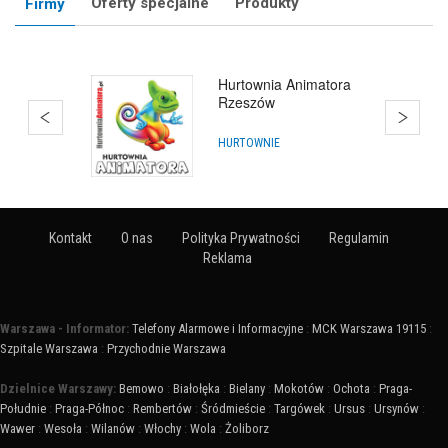
Oferty specjalne
Produkty
Firmy
Hurtownia Animatora
Rzeszów
HURTOWNIE
Kontakt
O nas
Polityka Prywatności
Regulamin
Reklama
Warszawa - Informator:
Telefony Alarmowe i Informacyjne
:
MCK Warszawa 19115
:
Szpitale Warszawa
:
Przychodnie Warszawa
Dzielnice Warszawy:
Bemowo
:
Białołęka
:
Bielany
:
Mokotów
:
Ochota
:
Praga-
Południe
:
Praga-Północ
:
Rembertów
:
Śródmieście
:
Targówek
:
Ursus
:
Ursynów
:
Wawer
:
Wesoła
:
Wilanów
:
Włochy
:
Wola
:
Żoliborz