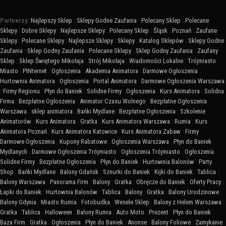
Partnerzy:
Najlepszy Sklep
:
Sklepy Godne Zaufania
:
Polecany Sklep
:
Polecane
Sklepy
:
Dobre Sklepy
:
Najlepsze Sklepy
:
Polecany Sklep
:
Śląsk
:
Poznań
:
Zaufane
Sklepy
:
Polecane Sklepy
:
Najlepsze Sklepy
:
Sklepy
:
Katalog Sklepów
:
Sklepy Godne
Zaufania
:
Sklep Godny Zaufania
:
Polecane Sklepy
:
Sklep Godny Zaufania
:
Zaufany
Sklep
:
Sklep Świętego Mikołaja
:
Strój Mikołaja
:
Wiadomości Lokalne
:
Trójmiasto
:
Miasto
:
PINternet
:
Ogłoszenia
:
Akademia Animatora
:
Darmowe Ogłoszenia
:
Hurtownia Animatora
:
Ogłoszenia
:
Portal Animatora
:
Darmowe Ogłoszenia Warszawa
:
Firmy Regionu
:
Płyn do Baniek
:
Solidne Firmy
:
Ogłoszenia
:
Kurs Animatora
:
Solidna
Firma
:
Bezpłatne Ogłoszenia
:
Animator Czasu Wolnego
:
Bezpłatne Ogłoszenia
Warszawa
:
sklep animatora
:
Bańki Mydlane
:
Bezpłatne Ogłoszenia
:
Szkolenie
Animatorów
:
Kurs Animatora
:
Gratka
:
Kurs Animatora Warszawa
:
Rumia
:
Kurs
Animatora Poznań
:
Kurs Animatora Katowice
:
Kurs Animatora Zabaw
:
Firmy
:
Darmowe Ogłoszenia
:
Kupony Rabatowe
:
Ogłoszenia Warszawa
:
Płyn do Baniek
Mydlanych
:
Darmowe Ogłoszenia Trójmiasto
:
Ogłoszenia Trójmiasto
:
Ogłoszenia
:
Solidne Firmy
:
Bezpłatne Ogłoszenia
:
Płyn do Baniek
:
Hurtownia Balonów
:
Party
Shop
:
Bańki Mydlane
:
Balony Gdańsk
:
Sznurki do Baniek
:
Kijki do Baniek
:
Tablica
:
Balony Warszawa
:
Panorama Firm
:
Balony
:
Gratka
:
Obręcze do Baniek
:
Oferty Pracy
:
Łapki do Baniek
:
Hurtownia Balonów
:
Tablica
:
Balony
:
Gratka
:
Balony Urodzinowe
:
Balony Gdynia
:
Miasto Rumia
:
Fotobudka
:
Wesele Sklep
:
Balony z Helem Warszawa
:
Gratka
:
Tablica
:
Halloween
:
Balony Rumia
:
Auto Moto
:
Prezent
:
Płyn do Baniek
:
Baza Firm
:
Gratka
:
Ogłoszenia
:
Płyn do Baniek
:
Anonse
:
Balony Foliowe
:
Zamykanie