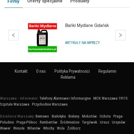
Oferty specjalne
Produkty
Firmy
Bańki Mydlane Gdańsk
ARTYKUŁY NA IMPREZY
Kontakt
O nas
Polityka Prywatności
Regulamin
Reklama
Warszawa - Informator:
Telefony Alarmowe i Informacyjne
:
MCK Warszawa 19115
:
Szpitale Warszawa
:
Przychodnie Warszawa
Dzielnice Warszawy:
Bemowo
:
Białołęka
:
Bielany
:
Mokotów
:
Ochota
:
Praga-
Południe
:
Praga-Północ
:
Rembertów
:
Śródmieście
:
Targówek
:
Ursus
:
Ursynów
:
Wawer
:
Wesoła
:
Wilanów
:
Włochy
:
Wola
:
Żoliborz