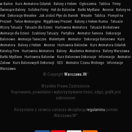
w Bańce
:
Kurs Animatora Gdańsk
:
Balony z Helem
:
Ogłoszenia
:
Tablica
:
Firmy
:
Świecące Balony
:
Solidne Firmy
:
Hel do Balonów
:
Bańki Mydlane
:
Anonse
:
Balony na
Hel
:
Dekoracje Weselne
:
Jak zrobić Płyn do Baniek
:
Wesele
:
Tablica
:
Pomysł na
Prezent
:
Tańce Animacyjne
:
Wyjątkowy Prezent
:
Balony z Helem Rumia
:
Tatuaże
:
Wzory Tatuaży
:
Tatuaże dla Dzieci
:
Hurtownia Animatora
:
Tatuaże Brokatowe
:
Animacje dla Dzieci
:
Szablony Tatuaży
:
PartyBox
:
Animator Seniora
:
Dekoracje
Balonowe
:
Animacje Taneczne
:
Walentynki
:
Animator
:
Dekoracje Balonowe
:
Kurs
Animatora
:
Balony z Helem
:
Anonse
:
Hurtownia Balonów
:
Kurs Animatora Gdańsk
:
Katalog Firm
:
Hurtownia Animatora
:
Balony
:
Akademia Animatora
:
Balony Warszawa
:
Bańki Mydlane
:
Hurtownia Balonów
:
Kurs Balonowe Dekoracje
:
Informacje
:
Animator
Zabaw
:
Kurs Balonowych Dekoracji
:
SEO
:
Animator Czasu Wolnego
:
Informacje
Warszawa
© Copyright
Warszawa.IN
™
Wszelkie Prawa Zastrzeżone.
Kopiowanie, powielanie i wykorzystywanie treści, zdjęć, grafik jest
zabronione.
Korzystanie z serwisu oznacza akceptację
regulaminu
portalu
Warszawa.IN™