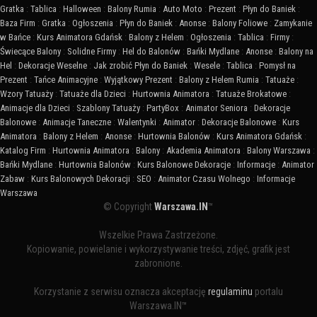
Gratka
:
Tablica
:
Halloween
:
Balony Rumia
:
Auto Moto
:
Prezent
:
Płyn do Baniek
:
Baza Firm
:
Gratka
:
Ogłoszenia
:
Płyn do Baniek
:
Anonse
:
Balony Foliowe
:
Zamykanie
w Bańce
:
Kurs Animatora Gdańsk
:
Balony z Helem
:
Ogłoszenia
:
Tablica
:
Firmy
:
Świecące Balony
:
Solidne Firmy
:
Hel do Balonów
:
Bańki Mydlane
:
Anonse
:
Balony na
Hel
:
Dekoracje Weselne
:
Jak zrobić Płyn do Baniek
:
Wesele
:
Tablica
:
Pomysł na
Prezent
:
Tańce Animacyjne
:
Wyjątkowy Prezent
:
Balony z Helem Rumia
:
Tatuaże
:
Wzory Tatuaży
:
Tatuaże dla Dzieci
:
Hurtownia Animatora
:
Tatuaże Brokatowe
:
Animacje dla Dzieci
:
Szablony Tatuaży
:
PartyBox
:
Animator Seniora
:
Dekoracje
Balonowe
:
Animacje Taneczne
:
Walentynki
:
Animator
:
Dekoracje Balonowe
:
Kurs
Animatora
:
Balony z Helem
:
Anonse
:
Hurtownia Balonów
:
Kurs Animatora Gdańsk
:
Katalog Firm
:
Hurtownia Animatora
:
Balony
:
Akademia Animatora
:
Balony Warszawa
:
Bańki Mydlane
:
Hurtownia Balonów
:
Kurs Balonowe Dekoracje
:
Informacje
:
Animator
Zabaw
:
Kurs Balonowych Dekoracji
:
SEO
:
Animator Czasu Wolnego
:
Informacje
Warszawa
© Copyright
Warszawa.IN
™
Wszelkie Prawa Zastrzeżone.
Kopiowanie, powielanie i wykorzystywanie treści, zdjęć, grafik jest
zabronione.
Korzystanie z serwisu oznacza akceptację
regulaminu
portalu
Warszawa.IN™