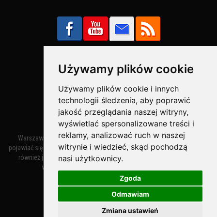
Używamy plików cookie
Bezpieczne Płatności obsługuje:
Używamy plików cookie i innych
technologii śledzenia, aby poprawić
jakość przeglądania naszej witryny,
wyświetlać spersonalizowane treści i
reklamy, analizować ruch w naszej
Warszawa – miasto stołeczne Warszawa. Nazwa miasta zaczęła
witrynie i wiedzieć, skąd pochodzą
pojawiać się w dokumentach w XIV wieku jako Warszewa, a od XV wieku
nasi użytkownicy.
również jako Warszowa. Zmiana nazwy na Warszawa w XV wieku
wynikała z mazowieckiej wymowy dialektycznej.
Zgoda
Odmawiam
Warszawa.IN
- Twoja Strona Warszawy™
Zmiana ustawień