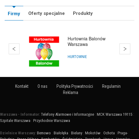
Oferty specjalne
Produkty
Firmy
Hurtownia Balonów
Warszawa
HURTOWNIE
Kontakt
O nas
Polityka Prywatności
Regulamin
Reklama
Warszawa - Informator:
Telefony Alarmowe i Informacyjne
:
MCK Warszawa 19115
:
Szpitale Warszawa
:
Przychodnie Warszawa
Dzielnice Warszawy:
Bemowo
:
Białołęka
:
Bielany
:
Mokotów
:
Ochota
:
Praga-