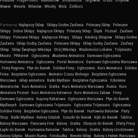
Południe
:
Praga-Północ
:
Rembertów
:
Śródmieście
:
Targówek
:
Ursus
:
Ursynów
:
Wawer
:
Wesoła
:
Wilanów
:
Włochy
:
Wola
:
Żoliborz
Partnerzy:
Najlepszy Sklep
:
Sklepy Godne Zaufania
:
Polecany Sklep
:
Polecane
Sklepy
:
Dobre Sklepy
:
Najlepsze Sklepy
:
Polecany Sklep
:
Śląsk
:
Poznań
:
Zaufane
Sklepy
:
Polecane Sklepy
:
Najlepsze Sklepy
:
Sklepy
:
Katalog Sklepów
:
Sklepy Godne
Zaufania
:
Sklep Godny Zaufania
:
Polecane Sklepy
:
Sklep Godny Zaufania
:
Zaufany
Sklep
:
Sklep Świętego Mikołaja
:
Strój Mikołaja
:
Wiadomości Lokalne
:
Trójmiasto
:
Miasto
:
PINternet
:
Ogłoszenia
:
Akademia Animatora
:
Darmowe Ogłoszenia
:
Hurtownia Animatora
:
Ogłoszenia
:
Portal Animatora
:
Darmowe Ogłoszenia Warszawa
:
Firmy Regionu
:
Płyn do Baniek
:
Solidne Firmy
:
Ogłoszenia
:
Kurs Animatora
:
Solidna
Firma
:
Bezpłatne Ogłoszenia
:
Animator Czasu Wolnego
:
Bezpłatne Ogłoszenia
Warszawa
:
sklep animatora
:
Bańki Mydlane
:
Bezpłatne Ogłoszenia
:
Szkolenie
Animatorów
:
Kurs Animatora
:
Gratka
:
Kurs Animatora Warszawa
:
Rumia
:
Kurs
Animatora Poznań
:
Kurs Animatora Katowice
:
Kurs Animatora Zabaw
:
Firmy
:
Darmowe Ogłoszenia
:
Kupony Rabatowe
:
Ogłoszenia Warszawa
:
Płyn do Baniek
Mydlanych
:
Darmowe Ogłoszenia Trójmiasto
:
Ogłoszenia Trójmiasto
:
Ogłoszenia
:
Solidne Firmy
:
Bezpłatne Ogłoszenia
:
Płyn do Baniek
:
Hurtownia Balonów
:
Party
Shop
:
Bańki Mydlane
:
Balony Gdańsk
:
Sznurki do Baniek
:
Kijki do Baniek
:
Tablica
:
Balony Warszawa
:
Panorama Firm
:
Balony
:
Gratka
:
Obręcze do Baniek
:
Oferty Pracy
:
Łapki do Baniek
:
Hurtownia Balonów
:
Tablica
:
Balony
:
Gratka
:
Balony Urodzinowe
:
Balony Gdynia
:
Miasto Rumia
:
Fotobudka
:
Wesele Sklep
:
Balony z Helem Warszawa
: