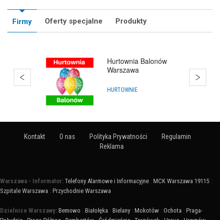
Oferty specjalne
Produkty
Firmy
Hurtownia Balonów
Warszawa
HURTOWNIE
Kontakt
O nas
Polityka Prywatności
Regulamin
Reklama
Warszawa - Informator:
Telefony Alarmowe i Informacyjne
:
MCK Warszawa 19115
:
Szpitale Warszawa
:
Przychodnie Warszawa
Dzielnice Warszawy:
Bemowo
:
Białołęka
:
Bielany
:
Mokotów
:
Ochota
:
Praga-