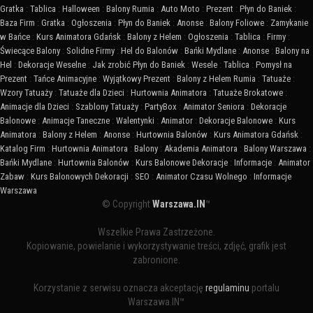
Gratka
:
Tablica
:
Halloween
:
Balony Rumia
:
Auto Moto
:
Prezent
:
Płyn do Baniek
:
Baza Firm
:
Gratka
:
Ogłoszenia
:
Płyn do Baniek
:
Anonse
:
Balony Foliowe
:
Zamykanie
w Bańce
:
Kurs Animatora Gdańsk
:
Balony z Helem
:
Ogłoszenia
:
Tablica
:
Firmy
:
Świecące Balony
:
Solidne Firmy
:
Hel do Balonów
:
Bańki Mydlane
:
Anonse
:
Balony na
Hel
:
Dekoracje Weselne
:
Jak zrobić Płyn do Baniek
:
Wesele
:
Tablica
:
Pomysł na
Prezent
:
Tańce Animacyjne
:
Wyjątkowy Prezent
:
Balony z Helem Rumia
:
Tatuaże
:
Wzory Tatuaży
:
Tatuaże dla Dzieci
:
Hurtownia Animatora
:
Tatuaże Brokatowe
:
Animacje dla Dzieci
:
Szablony Tatuaży
:
PartyBox
:
Animator Seniora
:
Dekoracje
Balonowe
:
Animacje Taneczne
:
Walentynki
:
Animator
:
Dekoracje Balonowe
:
Kurs
Animatora
:
Balony z Helem
:
Anonse
:
Hurtownia Balonów
:
Kurs Animatora Gdańsk
:
Katalog Firm
:
Hurtownia Animatora
:
Balony
:
Akademia Animatora
:
Balony Warszawa
:
Bańki Mydlane
:
Hurtownia Balonów
:
Kurs Balonowe Dekoracje
:
Informacje
:
Animator
Zabaw
:
Kurs Balonowych Dekoracji
:
SEO
:
Animator Czasu Wolnego
:
Informacje
Warszawa
© Copyright
Warszawa.IN
™
Wszelkie Prawa Zastrzeżone.
Kopiowanie, powielanie i wykorzystywanie treści, zdjęć, grafik jest
zabronione.
Korzystanie z serwisu oznacza akceptację
regulaminu
portalu
Warszawa.IN™