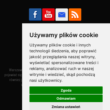
Używamy plików cookie
Bezpieczne Płatności obsługuje:
Używamy plików cookie i innych
technologii śledzenia, aby poprawić
jakość przeglądania naszej witryny,
wyświetlać spersonalizowane treści i
reklamy, analizować ruch w naszej
Warszawa – miasto stołeczne Warszawa. Nazwa miasta zaczęła
witrynie i wiedzieć, skąd pochodzą
pojawiać się w dokumentach w XIV wieku jako Warszewa, a od XV wieku
nasi użytkownicy.
również jako Warszowa. Zmiana nazwy na Warszawa w XV wieku
wynikała z mazowieckiej wymowy dialektycznej.
Zgoda
Odmawiam
Warszawa.IN
- Twoja Strona Warszawy™
Zmiana ustawień