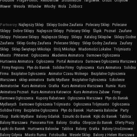
Południe
:
Praga-Północ
:
Rembertów
:
Śródmieście
:
Targówek
:
Ursus
:
Ursynów
:
Wawer
:
Wesoła
:
Wilanów
:
Włochy
:
Wola
:
Żoliborz
Partnerzy:
Najlepszy Sklep
:
Sklepy Godne Zaufania
:
Polecany Sklep
:
Polecane
Sklepy
:
Dobre Sklepy
:
Najlepsze Sklepy
:
Polecany Sklep
:
Śląsk
:
Poznań
:
Zaufane
Sklepy
:
Polecane Sklepy
:
Najlepsze Sklepy
:
Sklepy
:
Katalog Sklepów
:
Sklepy Godne
Zaufania
:
Sklep Godny Zaufania
:
Polecane Sklepy
:
Sklep Godny Zaufania
:
Zaufany
Sklep
:
Sklep Świętego Mikołaja
:
Strój Mikołaja
:
Wiadomości Lokalne
:
Trójmiasto
:
Miasto
:
PINternet
:
Ogłoszenia
:
Akademia Animatora
:
Darmowe Ogłoszenia
:
Hurtownia Animatora
:
Ogłoszenia
:
Portal Animatora
:
Darmowe Ogłoszenia Warszawa
:
Firmy Regionu
:
Płyn do Baniek
:
Solidne Firmy
:
Ogłoszenia
:
Kurs Animatora
:
Solidna
Firma
:
Bezpłatne Ogłoszenia
:
Animator Czasu Wolnego
:
Bezpłatne Ogłoszenia
Warszawa
:
sklep animatora
:
Bańki Mydlane
:
Bezpłatne Ogłoszenia
:
Szkolenie
Animatorów
:
Kurs Animatora
:
Gratka
:
Kurs Animatora Warszawa
:
Rumia
:
Kurs
Animatora Poznań
:
Kurs Animatora Katowice
:
Kurs Animatora Zabaw
:
Firmy
:
Darmowe Ogłoszenia
:
Kupony Rabatowe
:
Ogłoszenia Warszawa
:
Płyn do Baniek
Mydlanych
:
Darmowe Ogłoszenia Trójmiasto
:
Ogłoszenia Trójmiasto
:
Ogłoszenia
:
Solidne Firmy
:
Bezpłatne Ogłoszenia
:
Płyn do Baniek
:
Hurtownia Balonów
:
Party
Shop
:
Bańki Mydlane
:
Balony Gdańsk
:
Sznurki do Baniek
:
Kijki do Baniek
:
Tablica
:
Balony Warszawa
:
Panorama Firm
:
Balony
:
Gratka
:
Obręcze do Baniek
:
Oferty Pracy
:
Łapki do Baniek
:
Hurtownia Balonów
:
Tablica
:
Balony
:
Gratka
:
Balony Urodzinowe
:
Balony Gdynia
:
Miasto Rumia
:
Fotobudka
:
Wesele Sklep
:
Balony z Helem Warszawa
: