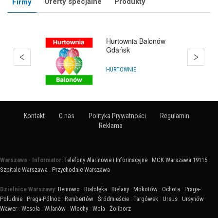
Oferty specjalne
Produkty
Firmy
Hurtownia Balonów
Gdańsk
HURTOWNIE
Kontakt
O nas
Polityka Prywatności
Regulamin
Reklama
Warszawa - Informator:
Telefony Alarmowe i Informacyjne
:
MCK Warszawa 19115
:
Szpitale Warszawa
:
Przychodnie Warszawa
Dzielnice Warszawy:
Bemowo
:
Białołęka
:
Bielany
:
Mokotów
:
Ochota
:
Praga-
Południe
:
Praga-Północ
:
Rembertów
:
Śródmieście
:
Targówek
:
Ursus
:
Ursynów
:
Wawer
:
Wesoła
:
Wilanów
:
Włochy
:
Wola
:
Żoliborz