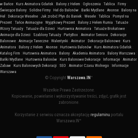
w Bańce
:
Kurs Animatora Gdańsk
:
Balony z Helem
:
Ogłoszenia
:
Tablica
:
Firmy
:
Świecące Balony
:
Solidne Firmy
:
Hel do Balonów
:
Bańki Mydlane
:
Anonse
:
Balony na
Hel
:
Dekoracje Weselne
:
Jak zrobić Płyn do Baniek
:
Wesele
:
Tablica
:
Pomysł na
Prezent
:
Tańce Animacyjne
:
Wyjątkowy Prezent
:
Balony z Helem Rumia
:
Tatuaże
:
Wzory Tatuaży
:
Tatuaże dla Dzieci
:
Hurtownia Animatora
:
Tatuaże Brokatowe
:
Animacje dla Dzieci
:
Szablony Tatuaży
:
PartyBox
:
Animator Seniora
:
Dekoracje
Balonowe
:
Animacje Taneczne
:
Walentynki
:
Animator
:
Dekoracje Balonowe
:
Kurs
Animatora
:
Balony z Helem
:
Anonse
:
Hurtownia Balonów
:
Kurs Animatora Gdańsk
:
Katalog Firm
:
Hurtownia Animatora
:
Balony
:
Akademia Animatora
:
Balony Warszawa
:
Bańki Mydlane
:
Hurtownia Balonów
:
Kurs Balonowe Dekoracje
:
Informacje
:
Animator
Zabaw
:
Kurs Balonowych Dekoracji
:
SEO
:
Animator Czasu Wolnego
:
Informacje
Warszawa
© Copyright
Warszawa.IN
™
Wszelkie Prawa Zastrzeżone.
Kopiowanie, powielanie i wykorzystywanie treści, zdjęć, grafik jest
zabronione.
Korzystanie z serwisu oznacza akceptację
regulaminu
portalu
Warszawa.IN™