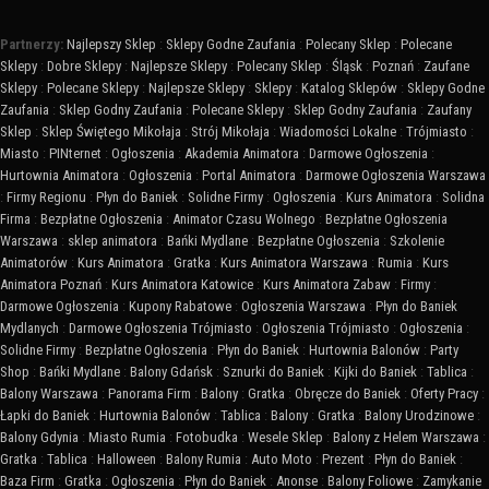
Partnerzy:
Najlepszy Sklep
:
Sklepy Godne Zaufania
:
Polecany Sklep
:
Polecane
Sklepy
:
Dobre Sklepy
:
Najlepsze Sklepy
:
Polecany Sklep
:
Śląsk
:
Poznań
:
Zaufane
Sklepy
:
Polecane Sklepy
:
Najlepsze Sklepy
:
Sklepy
:
Katalog Sklepów
:
Sklepy Godne
Zaufania
:
Sklep Godny Zaufania
:
Polecane Sklepy
:
Sklep Godny Zaufania
:
Zaufany
Sklep
:
Sklep Świętego Mikołaja
:
Strój Mikołaja
:
Wiadomości Lokalne
:
Trójmiasto
:
Miasto
:
PINternet
:
Ogłoszenia
:
Akademia Animatora
:
Darmowe Ogłoszenia
:
Hurtownia Animatora
:
Ogłoszenia
:
Portal Animatora
:
Darmowe Ogłoszenia Warszawa
:
Firmy Regionu
:
Płyn do Baniek
:
Solidne Firmy
:
Ogłoszenia
:
Kurs Animatora
:
Solidna
Firma
:
Bezpłatne Ogłoszenia
:
Animator Czasu Wolnego
:
Bezpłatne Ogłoszenia
Warszawa
:
sklep animatora
:
Bańki Mydlane
:
Bezpłatne Ogłoszenia
:
Szkolenie
Animatorów
:
Kurs Animatora
:
Gratka
:
Kurs Animatora Warszawa
:
Rumia
:
Kurs
Animatora Poznań
:
Kurs Animatora Katowice
:
Kurs Animatora Zabaw
:
Firmy
:
Darmowe Ogłoszenia
:
Kupony Rabatowe
:
Ogłoszenia Warszawa
:
Płyn do Baniek
Mydlanych
:
Darmowe Ogłoszenia Trójmiasto
:
Ogłoszenia Trójmiasto
:
Ogłoszenia
:
Solidne Firmy
:
Bezpłatne Ogłoszenia
:
Płyn do Baniek
:
Hurtownia Balonów
:
Party
Shop
:
Bańki Mydlane
:
Balony Gdańsk
:
Sznurki do Baniek
:
Kijki do Baniek
:
Tablica
:
Balony Warszawa
:
Panorama Firm
:
Balony
:
Gratka
:
Obręcze do Baniek
:
Oferty Pracy
:
Łapki do Baniek
:
Hurtownia Balonów
:
Tablica
:
Balony
:
Gratka
:
Balony Urodzinowe
:
Balony Gdynia
:
Miasto Rumia
:
Fotobudka
:
Wesele Sklep
:
Balony z Helem Warszawa
:
Gratka
:
Tablica
:
Halloween
:
Balony Rumia
:
Auto Moto
:
Prezent
:
Płyn do Baniek
:
Baza Firm
:
Gratka
:
Ogłoszenia
:
Płyn do Baniek
:
Anonse
:
Balony Foliowe
:
Zamykanie