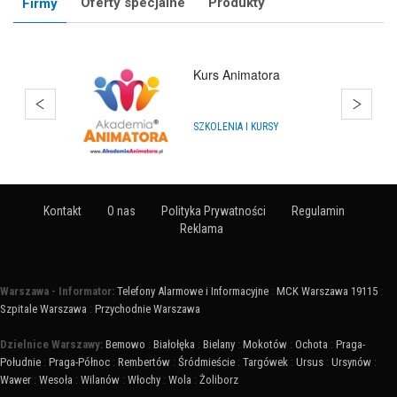
Oferty specjalne
Produkty
Firmy
Kurs Animatora
SZKOLENIA I KURSY
Kontakt
O nas
Polityka Prywatności
Regulamin
Reklama
Warszawa - Informator:
Telefony Alarmowe i Informacyjne
:
MCK Warszawa 19115
:
Szpitale Warszawa
:
Przychodnie Warszawa
Dzielnice Warszawy:
Bemowo
:
Białołęka
:
Bielany
:
Mokotów
:
Ochota
:
Praga-
Południe
:
Praga-Północ
:
Rembertów
:
Śródmieście
:
Targówek
:
Ursus
:
Ursynów
:
Wawer
:
Wesoła
:
Wilanów
:
Włochy
:
Wola
:
Żoliborz