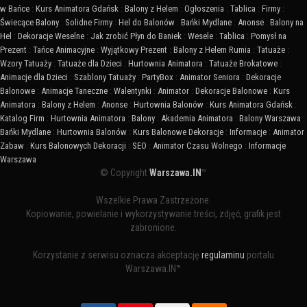
w Bańce
:
Kurs Animatora Gdańsk
:
Balony z Helem
:
Ogłoszenia
:
Tablica
:
Firmy
:
Świecące Balony
:
Solidne Firmy
:
Hel do Balonów
:
Bańki Mydlane
:
Anonse
:
Balony na
Hel
:
Dekoracje Weselne
:
Jak zrobić Płyn do Baniek
:
Wesele
:
Tablica
:
Pomysł na
Prezent
:
Tańce Animacyjne
:
Wyjątkowy Prezent
:
Balony z Helem Rumia
:
Tatuaże
:
Wzory Tatuaży
:
Tatuaże dla Dzieci
:
Hurtownia Animatora
:
Tatuaże Brokatowe
:
Animacje dla Dzieci
:
Szablony Tatuaży
:
PartyBox
:
Animator Seniora
:
Dekoracje
Balonowe
:
Animacje Taneczne
:
Walentynki
:
Animator
:
Dekoracje Balonowe
:
Kurs
Animatora
:
Balony z Helem
:
Anonse
:
Hurtownia Balonów
:
Kurs Animatora Gdańsk
:
Katalog Firm
:
Hurtownia Animatora
:
Balony
:
Akademia Animatora
:
Balony Warszawa
:
Bańki Mydlane
:
Hurtownia Balonów
:
Kurs Balonowe Dekoracje
:
Informacje
:
Animator
Zabaw
:
Kurs Balonowych Dekoracji
:
SEO
:
Animator Czasu Wolnego
:
Informacje
Warszawa
© Copyright
Warszawa.IN
™
Wszelkie Prawa Zastrzeżone.
Kopiowanie, powielanie i wykorzystywanie treści, zdjęć, grafik jest
zabronione.
Korzystanie z serwisu oznacza akceptację
regulaminu
portalu
Warszawa.IN™