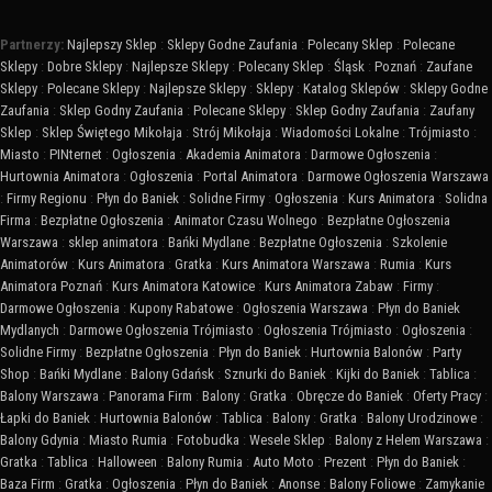
Partnerzy:
Najlepszy Sklep
:
Sklepy Godne Zaufania
:
Polecany Sklep
:
Polecane
Sklepy
:
Dobre Sklepy
:
Najlepsze Sklepy
:
Polecany Sklep
:
Śląsk
:
Poznań
:
Zaufane
Sklepy
:
Polecane Sklepy
:
Najlepsze Sklepy
:
Sklepy
:
Katalog Sklepów
:
Sklepy Godne
Zaufania
:
Sklep Godny Zaufania
:
Polecane Sklepy
:
Sklep Godny Zaufania
:
Zaufany
Sklep
:
Sklep Świętego Mikołaja
:
Strój Mikołaja
:
Wiadomości Lokalne
:
Trójmiasto
:
Miasto
:
PINternet
:
Ogłoszenia
:
Akademia Animatora
:
Darmowe Ogłoszenia
:
Hurtownia Animatora
:
Ogłoszenia
:
Portal Animatora
:
Darmowe Ogłoszenia Warszawa
:
Firmy Regionu
:
Płyn do Baniek
:
Solidne Firmy
:
Ogłoszenia
:
Kurs Animatora
:
Solidna
Firma
:
Bezpłatne Ogłoszenia
:
Animator Czasu Wolnego
:
Bezpłatne Ogłoszenia
Warszawa
:
sklep animatora
:
Bańki Mydlane
:
Bezpłatne Ogłoszenia
:
Szkolenie
Animatorów
:
Kurs Animatora
:
Gratka
:
Kurs Animatora Warszawa
:
Rumia
:
Kurs
Animatora Poznań
:
Kurs Animatora Katowice
:
Kurs Animatora Zabaw
:
Firmy
:
Darmowe Ogłoszenia
:
Kupony Rabatowe
:
Ogłoszenia Warszawa
:
Płyn do Baniek
Mydlanych
:
Darmowe Ogłoszenia Trójmiasto
:
Ogłoszenia Trójmiasto
:
Ogłoszenia
:
Solidne Firmy
:
Bezpłatne Ogłoszenia
:
Płyn do Baniek
:
Hurtownia Balonów
:
Party
Shop
:
Bańki Mydlane
:
Balony Gdańsk
:
Sznurki do Baniek
:
Kijki do Baniek
:
Tablica
:
Balony Warszawa
:
Panorama Firm
:
Balony
:
Gratka
:
Obręcze do Baniek
:
Oferty Pracy
:
Łapki do Baniek
:
Hurtownia Balonów
:
Tablica
:
Balony
:
Gratka
:
Balony Urodzinowe
:
Balony Gdynia
:
Miasto Rumia
:
Fotobudka
:
Wesele Sklep
:
Balony z Helem Warszawa
:
Gratka
:
Tablica
:
Halloween
:
Balony Rumia
:
Auto Moto
:
Prezent
:
Płyn do Baniek
:
Baza Firm
:
Gratka
:
Ogłoszenia
:
Płyn do Baniek
:
Anonse
:
Balony Foliowe
:
Zamykanie