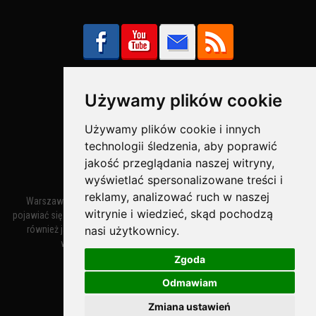
Używamy plików cookie
Bezpieczne Płatności obsługuje:
Używamy plików cookie i innych
technologii śledzenia, aby poprawić
jakość przeglądania naszej witryny,
wyświetlać spersonalizowane treści i
reklamy, analizować ruch w naszej
Warszawa – miasto stołeczne Warszawa. Nazwa miasta zaczęła
witrynie i wiedzieć, skąd pochodzą
pojawiać się w dokumentach w XIV wieku jako Warszewa, a od XV wieku
nasi użytkownicy.
również jako Warszowa. Zmiana nazwy na Warszawa w XV wieku
wynikała z mazowieckiej wymowy dialektycznej.
Zgoda
Odmawiam
Warszawa.IN
- Twoja Strona Warszawy™
Zmiana ustawień