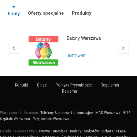
Oferty specjalne
Produkty
Firmy
Balony Warszawa
HURTOWNIE
Kontakt
O nas
Polityka Prywatności
Regulamin
Reklama
Warszawa - Informator:
Telefony Alarmowe i Informacyjne
:
MCK Warszawa 19115
:
Szpitale Warszawa
:
Przychodnie Warszawa
Dzielnice Warszawy:
Bemowo
:
Białołęka
:
Bielany
:
Mokotów
:
Ochota
:
Praga-