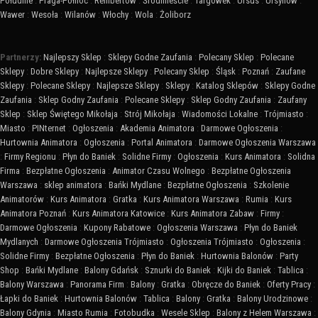
Południe
:
Praga-Północ
:
Rembertów
:
Śródmieście
:
Targówek
:
Ursus
:
Ursynów
:
Wawer
:
Wesoła
:
Wilanów
:
Włochy
:
Wola
:
Żoliborz
Partnerzy:
Najlepszy Sklep
:
Sklepy Godne Zaufania
:
Polecany Sklep
:
Polecane
Sklepy
:
Dobre Sklepy
:
Najlepsze Sklepy
:
Polecany Sklep
:
Śląsk
:
Poznań
:
Zaufane
Sklepy
:
Polecane Sklepy
:
Najlepsze Sklepy
:
Sklepy
:
Katalog Sklepów
:
Sklepy Godne
Zaufania
:
Sklep Godny Zaufania
:
Polecane Sklepy
:
Sklep Godny Zaufania
:
Zaufany
Sklep
:
Sklep Świętego Mikołaja
:
Strój Mikołaja
:
Wiadomości Lokalne
:
Trójmiasto
:
Miasto
:
PINternet
:
Ogłoszenia
:
Akademia Animatora
:
Darmowe Ogłoszenia
:
Hurtownia Animatora
:
Ogłoszenia
:
Portal Animatora
:
Darmowe Ogłoszenia Warszawa
:
Firmy Regionu
:
Płyn do Baniek
:
Solidne Firmy
:
Ogłoszenia
:
Kurs Animatora
:
Solidna
Firma
:
Bezpłatne Ogłoszenia
:
Animator Czasu Wolnego
:
Bezpłatne Ogłoszenia
Warszawa
:
sklep animatora
:
Bańki Mydlane
:
Bezpłatne Ogłoszenia
:
Szkolenie
Animatorów
:
Kurs Animatora
:
Gratka
:
Kurs Animatora Warszawa
:
Rumia
:
Kurs
Animatora Poznań
:
Kurs Animatora Katowice
:
Kurs Animatora Zabaw
:
Firmy
:
Darmowe Ogłoszenia
:
Kupony Rabatowe
:
Ogłoszenia Warszawa
:
Płyn do Baniek
Mydlanych
:
Darmowe Ogłoszenia Trójmiasto
:
Ogłoszenia Trójmiasto
:
Ogłoszenia
:
Solidne Firmy
:
Bezpłatne Ogłoszenia
:
Płyn do Baniek
:
Hurtownia Balonów
:
Party
Shop
:
Bańki Mydlane
:
Balony Gdańsk
:
Sznurki do Baniek
:
Kijki do Baniek
:
Tablica
:
Balony Warszawa
:
Panorama Firm
:
Balony
:
Gratka
:
Obręcze do Baniek
:
Oferty Pracy
:
Łapki do Baniek
:
Hurtownia Balonów
:
Tablica
:
Balony
:
Gratka
:
Balony Urodzinowe
:
Balony Gdynia
:
Miasto Rumia
:
Fotobudka
:
Wesele Sklep
:
Balony z Helem Warszawa
: