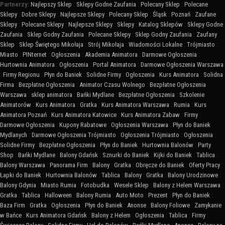
Partnerzy:
Najlepszy Sklep
:
Sklepy Godne Zaufania
:
Polecany Sklep
:
Polecane
Sklepy
:
Dobre Sklepy
:
Najlepsze Sklepy
:
Polecany Sklep
:
Śląsk
:
Poznań
:
Zaufane
Sklepy
:
Polecane Sklepy
:
Najlepsze Sklepy
:
Sklepy
:
Katalog Sklepów
:
Sklepy Godne
Zaufania
:
Sklep Godny Zaufania
:
Polecane Sklepy
:
Sklep Godny Zaufania
:
Zaufany
Sklep
:
Sklep Świętego Mikołaja
:
Strój Mikołaja
:
Wiadomości Lokalne
:
Trójmiasto
:
Miasto
:
PINternet
:
Ogłoszenia
:
Akademia Animatora
:
Darmowe Ogłoszenia
:
Hurtownia Animatora
:
Ogłoszenia
:
Portal Animatora
:
Darmowe Ogłoszenia Warszawa
:
Firmy Regionu
:
Płyn do Baniek
:
Solidne Firmy
:
Ogłoszenia
:
Kurs Animatora
:
Solidna
Firma
:
Bezpłatne Ogłoszenia
:
Animator Czasu Wolnego
:
Bezpłatne Ogłoszenia
Warszawa
:
sklep animatora
:
Bańki Mydlane
:
Bezpłatne Ogłoszenia
:
Szkolenie
Animatorów
:
Kurs Animatora
:
Gratka
:
Kurs Animatora Warszawa
:
Rumia
:
Kurs
Animatora Poznań
:
Kurs Animatora Katowice
:
Kurs Animatora Zabaw
:
Firmy
:
Darmowe Ogłoszenia
:
Kupony Rabatowe
:
Ogłoszenia Warszawa
:
Płyn do Baniek
Mydlanych
:
Darmowe Ogłoszenia Trójmiasto
:
Ogłoszenia Trójmiasto
:
Ogłoszenia
:
Solidne Firmy
:
Bezpłatne Ogłoszenia
:
Płyn do Baniek
:
Hurtownia Balonów
:
Party
Shop
:
Bańki Mydlane
:
Balony Gdańsk
:
Sznurki do Baniek
:
Kijki do Baniek
:
Tablica
:
Balony Warszawa
:
Panorama Firm
:
Balony
:
Gratka
:
Obręcze do Baniek
:
Oferty Pracy
:
Łapki do Baniek
:
Hurtownia Balonów
:
Tablica
:
Balony
:
Gratka
:
Balony Urodzinowe
:
Balony Gdynia
:
Miasto Rumia
:
Fotobudka
:
Wesele Sklep
:
Balony z Helem Warszawa
:
Gratka
:
Tablica
:
Halloween
:
Balony Rumia
:
Auto Moto
:
Prezent
:
Płyn do Baniek
:
Baza Firm
:
Gratka
:
Ogłoszenia
:
Płyn do Baniek
:
Anonse
:
Balony Foliowe
:
Zamykanie
w Bańce
:
Kurs Animatora Gdańsk
:
Balony z Helem
:
Ogłoszenia
:
Tablica
:
Firmy
: