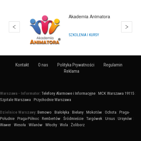
Akademia Animatora
SZKOLENIA I KURSY
Kontakt
O nas
Polityka Prywatności
Regulamin
Reklama
Warszawa - Informator:
Telefony Alarmowe i Informacyjne
:
MCK Warszawa 19115
:
Szpitale Warszawa
:
Przychodnie Warszawa
Dzielnice Warszawy:
Bemowo
:
Białołęka
:
Bielany
:
Mokotów
:
Ochota
:
Praga-
Południe
:
Praga-Północ
:
Rembertów
:
Śródmieście
:
Targówek
:
Ursus
:
Ursynów
:
Wawer
:
Wesoła
:
Wilanów
:
Włochy
:
Wola
:
Żoliborz