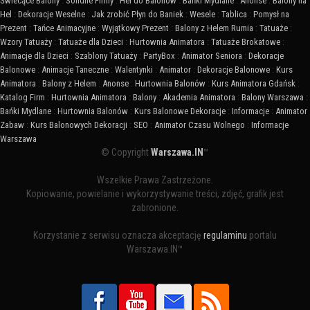
Świecące Balony
:
Solidne Firmy
:
Hel do Balonów
:
Bańki Mydlane
:
Anonse
:
Balony na
Hel
:
Dekoracje Weselne
:
Jak zrobić Płyn do Baniek
:
Wesele
:
Tablica
:
Pomysł na
Prezent
:
Tańce Animacyjne
:
Wyjątkowy Prezent
:
Balony z Helem Rumia
:
Tatuaże
:
Wzory Tatuaży
:
Tatuaże dla Dzieci
:
Hurtownia Animatora
:
Tatuaże Brokatowe
:
Animacje dla Dzieci
:
Szablony Tatuaży
:
PartyBox
:
Animator Seniora
:
Dekoracje
Balonowe
:
Animacje Taneczne
:
Walentynki
:
Animator
:
Dekoracje Balonowe
:
Kurs
Animatora
:
Balony z Helem
:
Anonse
:
Hurtownia Balonów
:
Kurs Animatora Gdańsk
:
Katalog Firm
:
Hurtownia Animatora
:
Balony
:
Akademia Animatora
:
Balony Warszawa
:
Bańki Mydlane
:
Hurtownia Balonów
:
Kurs Balonowe Dekoracje
:
Informacje
:
Animator
Zabaw
:
Kurs Balonowych Dekoracji
:
SEO
:
Animator Czasu Wolnego
:
Informacje
Warszawa
© Copyright
Warszawa.IN
™
Wszelkie Prawa Zastrzeżone.
Kopiowanie, powielanie i wykorzystywanie treści, zdjęć, grafik jest
zabronione.
Korzystanie z serwisu oznacza akceptację
regulaminu
portalu
Warszawa.IN™