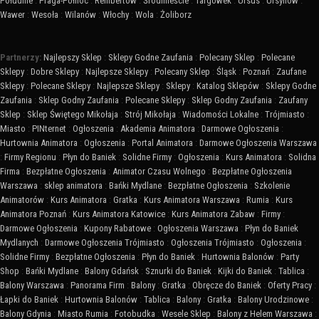
Południe
:
Praga-Północ
:
Rembertów
:
Śródmieście
:
Targówek
:
Ursus
:
Ursynów
:
Wawer
:
Wesoła
:
Wilanów
:
Włochy
:
Wola
:
Żoliborz
Partnerzy:
Najlepszy Sklep
:
Sklepy Godne Zaufania
:
Polecany Sklep
:
Polecane
Sklepy
:
Dobre Sklepy
:
Najlepsze Sklepy
:
Polecany Sklep
:
Śląsk
:
Poznań
:
Zaufane
Sklepy
:
Polecane Sklepy
:
Najlepsze Sklepy
:
Sklepy
:
Katalog Sklepów
:
Sklepy Godne
Zaufania
:
Sklep Godny Zaufania
:
Polecane Sklepy
:
Sklep Godny Zaufania
:
Zaufany
Sklep
:
Sklep Świętego Mikołaja
:
Strój Mikołaja
:
Wiadomości Lokalne
:
Trójmiasto
:
Miasto
:
PINternet
:
Ogłoszenia
:
Akademia Animatora
:
Darmowe Ogłoszenia
:
Hurtownia Animatora
:
Ogłoszenia
:
Portal Animatora
:
Darmowe Ogłoszenia Warszawa
:
Firmy Regionu
:
Płyn do Baniek
:
Solidne Firmy
:
Ogłoszenia
:
Kurs Animatora
:
Solidna
Firma
:
Bezpłatne Ogłoszenia
:
Animator Czasu Wolnego
:
Bezpłatne Ogłoszenia
Warszawa
:
sklep animatora
:
Bańki Mydlane
:
Bezpłatne Ogłoszenia
:
Szkolenie
Animatorów
:
Kurs Animatora
:
Gratka
:
Kurs Animatora Warszawa
:
Rumia
:
Kurs
Animatora Poznań
:
Kurs Animatora Katowice
:
Kurs Animatora Zabaw
:
Firmy
:
Darmowe Ogłoszenia
:
Kupony Rabatowe
:
Ogłoszenia Warszawa
:
Płyn do Baniek
Mydlanych
:
Darmowe Ogłoszenia Trójmiasto
:
Ogłoszenia Trójmiasto
:
Ogłoszenia
:
Solidne Firmy
:
Bezpłatne Ogłoszenia
:
Płyn do Baniek
:
Hurtownia Balonów
:
Party
Shop
:
Bańki Mydlane
:
Balony Gdańsk
:
Sznurki do Baniek
:
Kijki do Baniek
:
Tablica
:
Balony Warszawa
:
Panorama Firm
:
Balony
:
Gratka
:
Obręcze do Baniek
:
Oferty Pracy
:
Łapki do Baniek
:
Hurtownia Balonów
:
Tablica
:
Balony
:
Gratka
:
Balony Urodzinowe
:
Balony Gdynia
:
Miasto Rumia
:
Fotobudka
:
Wesele Sklep
:
Balony z Helem Warszawa
: