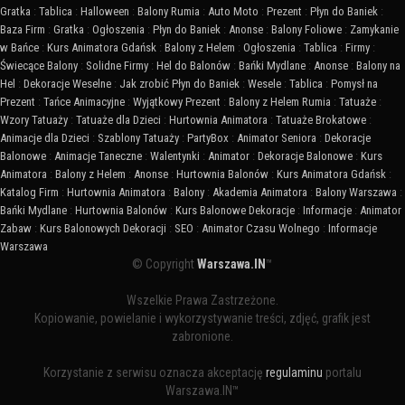
Gratka
:
Tablica
:
Halloween
:
Balony Rumia
:
Auto Moto
:
Prezent
:
Płyn do Baniek
:
Baza Firm
:
Gratka
:
Ogłoszenia
:
Płyn do Baniek
:
Anonse
:
Balony Foliowe
:
Zamykanie
w Bańce
:
Kurs Animatora Gdańsk
:
Balony z Helem
:
Ogłoszenia
:
Tablica
:
Firmy
:
Świecące Balony
:
Solidne Firmy
:
Hel do Balonów
:
Bańki Mydlane
:
Anonse
:
Balony na
Hel
:
Dekoracje Weselne
:
Jak zrobić Płyn do Baniek
:
Wesele
:
Tablica
:
Pomysł na
Prezent
:
Tańce Animacyjne
:
Wyjątkowy Prezent
:
Balony z Helem Rumia
:
Tatuaże
:
Wzory Tatuaży
:
Tatuaże dla Dzieci
:
Hurtownia Animatora
:
Tatuaże Brokatowe
:
Animacje dla Dzieci
:
Szablony Tatuaży
:
PartyBox
:
Animator Seniora
:
Dekoracje
Balonowe
:
Animacje Taneczne
:
Walentynki
:
Animator
:
Dekoracje Balonowe
:
Kurs
Animatora
:
Balony z Helem
:
Anonse
:
Hurtownia Balonów
:
Kurs Animatora Gdańsk
:
Katalog Firm
:
Hurtownia Animatora
:
Balony
:
Akademia Animatora
:
Balony Warszawa
:
Bańki Mydlane
:
Hurtownia Balonów
:
Kurs Balonowe Dekoracje
:
Informacje
:
Animator
Zabaw
:
Kurs Balonowych Dekoracji
:
SEO
:
Animator Czasu Wolnego
:
Informacje
Warszawa
© Copyright
Warszawa.IN
™
Wszelkie Prawa Zastrzeżone.
Kopiowanie, powielanie i wykorzystywanie treści, zdjęć, grafik jest
zabronione.
Korzystanie z serwisu oznacza akceptację
regulaminu
portalu
Warszawa.IN™