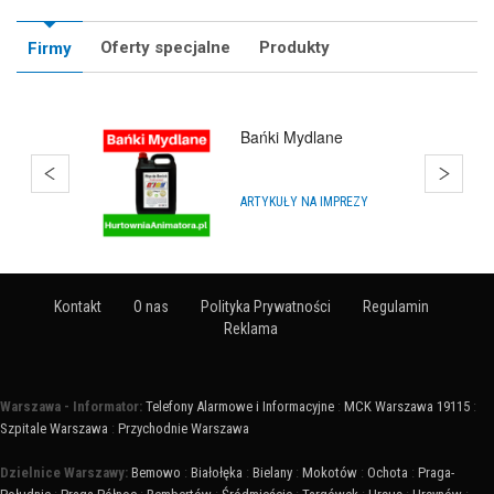
Oferty specjalne
Produkty
Firmy
Bańki Mydlane
ARTYKUŁY NA IMPREZY
Kontakt
O nas
Polityka Prywatności
Regulamin
Reklama
Warszawa - Informator:
Telefony Alarmowe i Informacyjne
:
MCK Warszawa 19115
:
Szpitale Warszawa
:
Przychodnie Warszawa
Dzielnice Warszawy:
Bemowo
:
Białołęka
:
Bielany
:
Mokotów
:
Ochota
:
Praga-