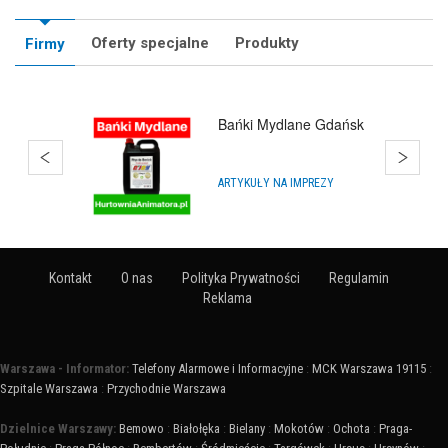
Oferty specjalne
Produkty
Firmy
Bańki Mydlane Gdańsk
ARTYKUŁY NA IMPREZY
Kontakt
O nas
Polityka Prywatności
Regulamin
Reklama
Warszawa - Informator:
Telefony Alarmowe i Informacyjne
:
MCK Warszawa 19115
:
Szpitale Warszawa
:
Przychodnie Warszawa
Dzielnice Warszawy:
Bemowo
:
Białołęka
:
Bielany
:
Mokotów
:
Ochota
:
Praga-