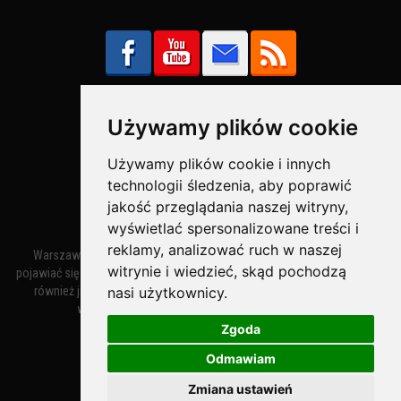
Używamy plików cookie
Bezpieczne Płatności obsługuje:
Używamy plików cookie i innych
technologii śledzenia, aby poprawić
jakość przeglądania naszej witryny,
wyświetlać spersonalizowane treści i
reklamy, analizować ruch w naszej
Warszawa – miasto stołeczne Warszawa. Nazwa miasta zaczęła
witrynie i wiedzieć, skąd pochodzą
pojawiać się w dokumentach w XIV wieku jako Warszewa, a od XV wieku
nasi użytkownicy.
również jako Warszowa. Zmiana nazwy na Warszawa w XV wieku
wynikała z mazowieckiej wymowy dialektycznej.
Zgoda
Odmawiam
Warszawa.IN
- Twoja Strona Warszawy™
Zmiana ustawień