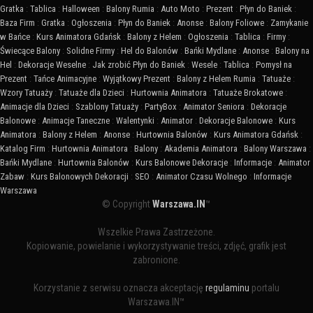
Gratka
:
Tablica
:
Halloween
:
Balony Rumia
:
Auto Moto
:
Prezent
:
Płyn do Baniek
:
Baza Firm
:
Gratka
:
Ogłoszenia
:
Płyn do Baniek
:
Anonse
:
Balony Foliowe
:
Zamykanie
w Bańce
:
Kurs Animatora Gdańsk
:
Balony z Helem
:
Ogłoszenia
:
Tablica
:
Firmy
:
Świecące Balony
:
Solidne Firmy
:
Hel do Balonów
:
Bańki Mydlane
:
Anonse
:
Balony na
Hel
:
Dekoracje Weselne
:
Jak zrobić Płyn do Baniek
:
Wesele
:
Tablica
:
Pomysł na
Prezent
:
Tańce Animacyjne
:
Wyjątkowy Prezent
:
Balony z Helem Rumia
:
Tatuaże
:
Wzory Tatuaży
:
Tatuaże dla Dzieci
:
Hurtownia Animatora
:
Tatuaże Brokatowe
:
Animacje dla Dzieci
:
Szablony Tatuaży
:
PartyBox
:
Animator Seniora
:
Dekoracje
Balonowe
:
Animacje Taneczne
:
Walentynki
:
Animator
:
Dekoracje Balonowe
:
Kurs
Animatora
:
Balony z Helem
:
Anonse
:
Hurtownia Balonów
:
Kurs Animatora Gdańsk
:
Katalog Firm
:
Hurtownia Animatora
:
Balony
:
Akademia Animatora
:
Balony Warszawa
:
Bańki Mydlane
:
Hurtownia Balonów
:
Kurs Balonowe Dekoracje
:
Informacje
:
Animator
Zabaw
:
Kurs Balonowych Dekoracji
:
SEO
:
Animator Czasu Wolnego
:
Informacje
Warszawa
© Copyright
Warszawa.IN
™
Wszelkie Prawa Zastrzeżone.
Kopiowanie, powielanie i wykorzystywanie treści, zdjęć, grafik jest
zabronione.
Korzystanie z serwisu oznacza akceptację
regulaminu
portalu
Warszawa.IN™