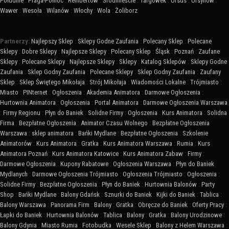
Południe
:
Praga-Północ
:
Rembertów
:
Śródmieście
:
Targówek
:
Ursus
:
Ursynów
:
Wawer
:
Wesoła
:
Wilanów
:
Włochy
:
Wola
:
Żoliborz
Partnerzy:
Najlepszy Sklep
:
Sklepy Godne Zaufania
:
Polecany Sklep
:
Polecane
Sklepy
:
Dobre Sklepy
:
Najlepsze Sklepy
:
Polecany Sklep
:
Śląsk
:
Poznań
:
Zaufane
Sklepy
:
Polecane Sklepy
:
Najlepsze Sklepy
:
Sklepy
:
Katalog Sklepów
:
Sklepy Godne
Zaufania
:
Sklep Godny Zaufania
:
Polecane Sklepy
:
Sklep Godny Zaufania
:
Zaufany
Sklep
:
Sklep Świętego Mikołaja
:
Strój Mikołaja
:
Wiadomości Lokalne
:
Trójmiasto
:
Miasto
:
PINternet
:
Ogłoszenia
:
Akademia Animatora
:
Darmowe Ogłoszenia
:
Hurtownia Animatora
:
Ogłoszenia
:
Portal Animatora
:
Darmowe Ogłoszenia Warszawa
:
Firmy Regionu
:
Płyn do Baniek
:
Solidne Firmy
:
Ogłoszenia
:
Kurs Animatora
:
Solidna
Firma
:
Bezpłatne Ogłoszenia
:
Animator Czasu Wolnego
:
Bezpłatne Ogłoszenia
Warszawa
:
sklep animatora
:
Bańki Mydlane
:
Bezpłatne Ogłoszenia
:
Szkolenie
Animatorów
:
Kurs Animatora
:
Gratka
:
Kurs Animatora Warszawa
:
Rumia
:
Kurs
Animatora Poznań
:
Kurs Animatora Katowice
:
Kurs Animatora Zabaw
:
Firmy
:
Darmowe Ogłoszenia
:
Kupony Rabatowe
:
Ogłoszenia Warszawa
:
Płyn do Baniek
Mydlanych
:
Darmowe Ogłoszenia Trójmiasto
:
Ogłoszenia Trójmiasto
:
Ogłoszenia
:
Solidne Firmy
:
Bezpłatne Ogłoszenia
:
Płyn do Baniek
:
Hurtownia Balonów
:
Party
Shop
:
Bańki Mydlane
:
Balony Gdańsk
:
Sznurki do Baniek
:
Kijki do Baniek
:
Tablica
:
Balony Warszawa
:
Panorama Firm
:
Balony
:
Gratka
:
Obręcze do Baniek
:
Oferty Pracy
:
Łapki do Baniek
:
Hurtownia Balonów
:
Tablica
:
Balony
:
Gratka
:
Balony Urodzinowe
:
Balony Gdynia
:
Miasto Rumia
:
Fotobudka
:
Wesele Sklep
:
Balony z Helem Warszawa
: