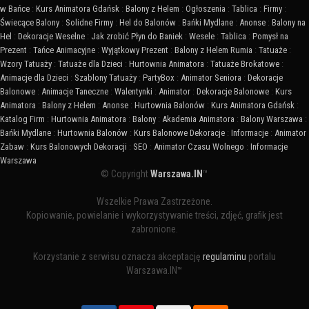
w Bańce
:
Kurs Animatora Gdańsk
:
Balony z Helem
:
Ogłoszenia
:
Tablica
:
Firmy
:
Świecące Balony
:
Solidne Firmy
:
Hel do Balonów
:
Bańki Mydlane
:
Anonse
:
Balony na
Hel
:
Dekoracje Weselne
:
Jak zrobić Płyn do Baniek
:
Wesele
:
Tablica
:
Pomysł na
Prezent
:
Tańce Animacyjne
:
Wyjątkowy Prezent
:
Balony z Helem Rumia
:
Tatuaże
:
Wzory Tatuaży
:
Tatuaże dla Dzieci
:
Hurtownia Animatora
:
Tatuaże Brokatowe
:
Animacje dla Dzieci
:
Szablony Tatuaży
:
PartyBox
:
Animator Seniora
:
Dekoracje
Balonowe
:
Animacje Taneczne
:
Walentynki
:
Animator
:
Dekoracje Balonowe
:
Kurs
Animatora
:
Balony z Helem
:
Anonse
:
Hurtownia Balonów
:
Kurs Animatora Gdańsk
:
Katalog Firm
:
Hurtownia Animatora
:
Balony
:
Akademia Animatora
:
Balony Warszawa
:
Bańki Mydlane
:
Hurtownia Balonów
:
Kurs Balonowe Dekoracje
:
Informacje
:
Animator
Zabaw
:
Kurs Balonowych Dekoracji
:
SEO
:
Animator Czasu Wolnego
:
Informacje
Warszawa
© Copyright
Warszawa.IN
™
Wszelkie Prawa Zastrzeżone.
Kopiowanie, powielanie i wykorzystywanie treści, zdjęć, grafik jest
zabronione.
Korzystanie z serwisu oznacza akceptację
regulaminu
portalu
Warszawa.IN™