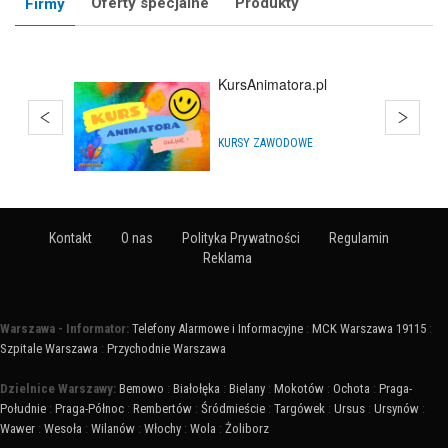
Oferty specjalne
Produkty
Firmy
KursAnimatora.pl
KURSY ZAWODOWE
Kontakt
O nas
Polityka Prywatności
Regulamin
Reklama
Warszawa - Informator:
Telefony Alarmowe i Informacyjne
:
MCK Warszawa 19115
:
Szpitale Warszawa
:
Przychodnie Warszawa
Dzielnice Warszawy:
Bemowo
:
Białołęka
:
Bielany
:
Mokotów
:
Ochota
:
Praga-
Południe
:
Praga-Północ
:
Rembertów
:
Śródmieście
:
Targówek
:
Ursus
:
Ursynów
:
Wawer
:
Wesoła
:
Wilanów
:
Włochy
:
Wola
:
Żoliborz