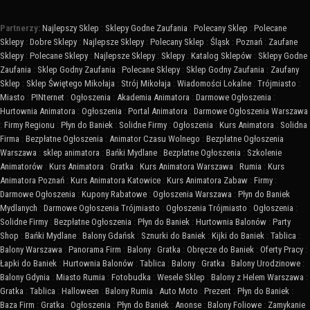
Partnerzy:
Najlepszy Sklep
:
Sklepy Godne Zaufania
:
Polecany Sklep
:
Polecane
Sklepy
:
Dobre Sklepy
:
Najlepsze Sklepy
:
Polecany Sklep
:
Śląsk
:
Poznań
:
Zaufane
Sklepy
:
Polecane Sklepy
:
Najlepsze Sklepy
:
Sklepy
:
Katalog Sklepów
:
Sklepy Godne
Zaufania
:
Sklep Godny Zaufania
:
Polecane Sklepy
:
Sklep Godny Zaufania
:
Zaufany
Sklep
:
Sklep Świętego Mikołaja
:
Strój Mikołaja
:
Wiadomości Lokalne
:
Trójmiasto
:
Miasto
:
PINternet
:
Ogłoszenia
:
Akademia Animatora
:
Darmowe Ogłoszenia
:
Hurtownia Animatora
:
Ogłoszenia
:
Portal Animatora
:
Darmowe Ogłoszenia Warszawa
:
Firmy Regionu
:
Płyn do Baniek
:
Solidne Firmy
:
Ogłoszenia
:
Kurs Animatora
:
Solidna
Firma
:
Bezpłatne Ogłoszenia
:
Animator Czasu Wolnego
:
Bezpłatne Ogłoszenia
Warszawa
:
sklep animatora
:
Bańki Mydlane
:
Bezpłatne Ogłoszenia
:
Szkolenie
Animatorów
:
Kurs Animatora
:
Gratka
:
Kurs Animatora Warszawa
:
Rumia
:
Kurs
Animatora Poznań
:
Kurs Animatora Katowice
:
Kurs Animatora Zabaw
:
Firmy
:
Darmowe Ogłoszenia
:
Kupony Rabatowe
:
Ogłoszenia Warszawa
:
Płyn do Baniek
Mydlanych
:
Darmowe Ogłoszenia Trójmiasto
:
Ogłoszenia Trójmiasto
:
Ogłoszenia
:
Solidne Firmy
:
Bezpłatne Ogłoszenia
:
Płyn do Baniek
:
Hurtownia Balonów
:
Party
Shop
:
Bańki Mydlane
:
Balony Gdańsk
:
Sznurki do Baniek
:
Kijki do Baniek
:
Tablica
:
Balony Warszawa
:
Panorama Firm
:
Balony
:
Gratka
:
Obręcze do Baniek
:
Oferty Pracy
:
Łapki do Baniek
:
Hurtownia Balonów
:
Tablica
:
Balony
:
Gratka
:
Balony Urodzinowe
:
Balony Gdynia
:
Miasto Rumia
:
Fotobudka
:
Wesele Sklep
:
Balony z Helem Warszawa
:
Gratka
:
Tablica
:
Halloween
:
Balony Rumia
:
Auto Moto
:
Prezent
:
Płyn do Baniek
:
Baza Firm
:
Gratka
:
Ogłoszenia
:
Płyn do Baniek
:
Anonse
:
Balony Foliowe
:
Zamykanie