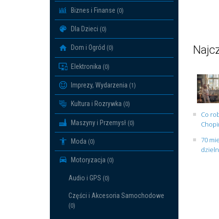
Biznes i Finanse
(0)
Dla Dzieci
(0)
Najcz
Dom i Ogród
(0)
Elektronika
(0)
Imprezy, Wydarzenia
(1)
Kultura i Rozrywka
(0)
Co rob
Maszyny i Przemysł
(0)
Chopin
70 mie
Moda
(0)
dziel
Motoryzacja
(0)
Audio i GPS
(0)
Części i Akcesoria Samochodowe
(0)