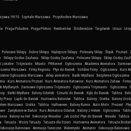
szawa 19115
:
Szpitale Warszawa
:
Przychodnie Warszawa
ta
:
Praga-Południe
:
Praga-Północ
:
Rembertów
:
Śródmieście
:
Targówek
:
Ursus
:
Urs
:
Polecane Sklepy
:
Dobre Sklepy
:
Najlepsze Sklepy
:
Polecany Sklep
:
Śląsk
:
Poznań
:
w
:
Sklepy Godne Zaufania
:
Sklep Godny Zaufania
:
Polecane Sklepy
:
Sklep Godny Zauf
 Lokalne
:
Trójmiasto
:
Miasto
:
PINternet
:
Ogłoszenia
:
Akademia Animatora
:
Darmowe
szenia Warszawa
:
Firmy Regionu
:
Płyn do Baniek
:
Solidne Firmy
:
Ogłoszenia
:
Kurs A
płatne Ogłoszenia Warszawa
:
sklep animatora
:
Bańki Mydlane
:
Bezpłatne Ogłoszenia
mia
:
Kurs Animatora Poznań
:
Kurs Animatora Katowice
:
Kurs Animatora Zabaw
:
Firmy
ek Mydlanych
:
Darmowe Ogłoszenia Trójmiasto
:
Ogłoszenia Trójmiasto
:
Ogłoszenia
:
Shop
:
Bańki Mydlane
:
Balony Gdańsk
:
Sznurki do Baniek
:
Kijki do Baniek
:
Tablica
:
Bal
ty Pracy
:
Łapki do Baniek
:
Hurtownia Balonów
:
Tablica
:
Balony
:
Gratka
:
Balony Urod
Helem Warszawa
:
Gratka
:
Tablica
:
Halloween
:
Balony Rumia
:
Auto Moto
:
Prezent
:
Pły
iowe
:
Zamykanie w Bańce
:
Kurs Animatora Gdańsk
:
Balony z Helem
:
Ogłoszenia
:
Tabli
onse
:
Balony na Hel
:
Dekoracje Weselne
:
Jak zrobić Płyn do Baniek
:
Wesele
:
Tablica
a
:
Tatuaże
:
Wzory Tatuaży
:
Tatuaże dla Dzieci
:
Hurtownia Animatora
:
Tatuaże Broka
Dekoracje Balonowe
:
Animacje Taneczne
:
Walentynki
:
Animator
:
Dekoracje Balonowe