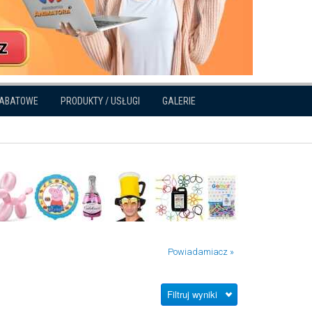
RABATOWE
PRODUKTY / USŁUGI
GALERIE
Powiadamiacz »
Filtruj wyniki