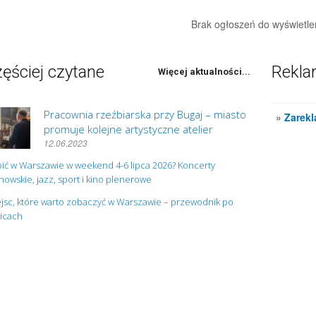
Brak ogłoszeń do wyświetle
ęściej czytane
Rekl
Więcej aktualności...
Pracownia rzeźbiarska przy Bugaj – miasto
»
Zarekl
promuje kolejne artystyczne atelier
12.06.2023
ić w Warszawie w weekend 4-6 lipca 2026? Koncerty
owskie, jazz, sport i kino plenerowe
jsc, które warto zobaczyć w Warszawie – przewodnik po
nicach