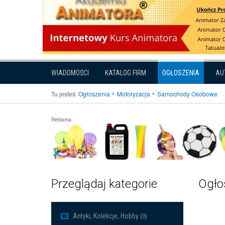
WIADOMOŚCI
KATALOG FIRM
OGŁOSZENIA
AU
Tu jesteś:
Ogłoszenia
Motoryzacja
Samochody Osobowe
Reklama:
Przeglądaj kategorie
Ogło
Antyki, Kolekcje, Hobby
(0)