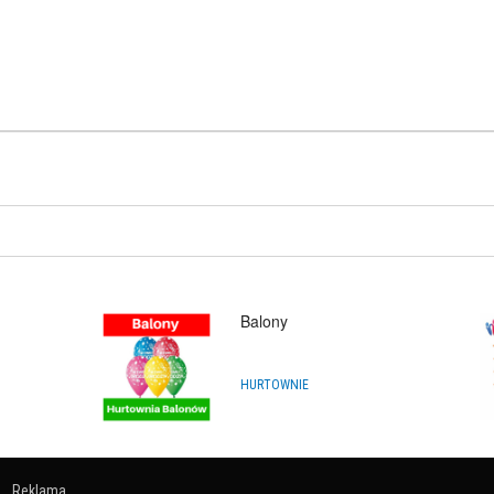
 Baniek 20L - QJoy™
ODUKT:
DOSTĘPNY
142,68
PLN
 do baniek „SERCE”
ODUKT:
DOSTĘPNY
12,99
PLN
Balony
HURTOWNIE
Reklama