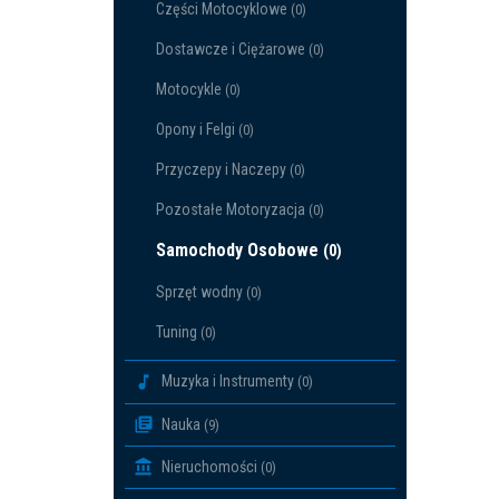
Części Motocyklowe
(0)
Dostawcze i Ciężarowe
(0)
Motocykle
(0)
Opony i Felgi
(0)
Przyczepy i Naczepy
(0)
Pozostałe Motoryzacja
(0)
Samochody Osobowe
(0)
Sprzęt wodny
(0)
Tuning
(0)
Muzyka i Instrumenty
(0)
Nauka
(9)
Nieruchomości
(0)