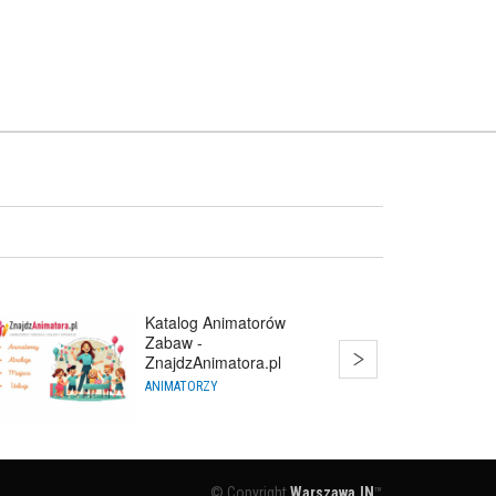
Katalog Animatorów
Zabaw -
ZnajdzAnimatora.pl
ANIMATORZY
© Copyright
Warszawa.IN
™