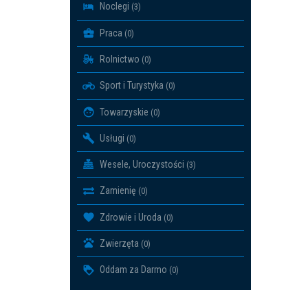
Noclegi
(3)
Praca
(0)
Rolnictwo
(0)
Sport i Turystyka
(0)
Towarzyskie
(0)
Usługi
(0)
Wesele, Uroczystości
(3)
Zamienię
(0)
Zdrowie i Uroda
(0)
Zwierzęta
(0)
Oddam za Darmo
(0)