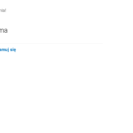
nia!
ama
amuj się