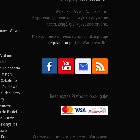
Wszelkie Prawa Zastrzeżone.
Kopiowanie, powielanie i wykorzystywanie
treści, zdjęć, grafik jest zabronione.
ynów
:
Wawer
Korzystanie z serwisu oznacza akceptację
regulaminu
portalu Warszawa.IN™
Zaufane
ania
:
 Ogłoszenia
nimatora
:
:
Szkolenie
:
Darmowe
Solidne Firmy
Bezpieczne Płatności obsługuje:
ony
zinowe
:
n do Baniek
:
ca
:
Firmy
:
:
Pomysł na
towe
:
:
Kurs
Warszawa – miasto stołeczne Warszawa.