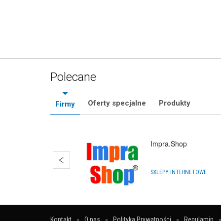
Płyn do
PR
Polecane
Oferty specjalne
Produkty
Firmy
Obręcz
PR
Impra.Shop
SKLEPY INTERNETOWE
Kontakt
O nas
Polityka Prywatności
Regulamin