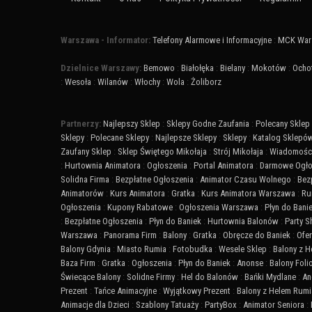
Warszawa - Informator:
Telefony Alarmowe i Informacyjne
:
MCK War
Dzielnice Warszawy:
Bemowo
:
Białołęka
:
Bielany
:
Mokotów
:
Ocho
:
Wesoła
:
Wilanów
:
Włochy
:
Wola
:
Żoliborz
Partnerzy:
Najlepszy Sklep
:
Sklepy Godne Zaufania
:
Polecany Sklep
Sklepy
:
Polecane Sklepy
:
Najlepsze Sklepy
:
Sklepy
:
Katalog Sklepó
Zaufany Sklep
:
Sklep Świętego Mikołaja
:
Strój Mikołaja
:
Wiadomości
:
Hurtownia Animatora
:
Ogłoszenia
:
Portal Animatora
:
Darmowe Ogło
Solidna Firma
:
Bezpłatne Ogłoszenia
:
Animator Czasu Wolnego
:
Bez
Animatorów
:
Kurs Animatora
:
Gratka
:
Kurs Animatora Warszawa
:
Ru
Ogłoszenia
:
Kupony Rabatowe
:
Ogłoszenia Warszawa
:
Płyn do Bani
:
Bezpłatne Ogłoszenia
:
Płyn do Baniek
:
Hurtownia Balonów
:
Party 
Warszawa
:
Panorama Firm
:
Balony
:
Gratka
:
Obręcze do Baniek
:
Ofer
Balony Gdynia
:
Miasto Rumia
:
Fotobudka
:
Wesele Sklep
:
Balony z 
Baza Firm
:
Gratka
:
Ogłoszenia
:
Płyn do Baniek
:
Anonse
:
Balony Fol
Świecące Balony
:
Solidne Firmy
:
Hel do Balonów
:
Bańki Mydlane
:
An
Prezent
:
Tańce Animacyjne
:
Wyjątkowy Prezent
:
Balony z Helem Rumi
Animacje dla Dzieci
:
Szablony Tatuaży
:
PartyBox
:
Animator Seniora
: