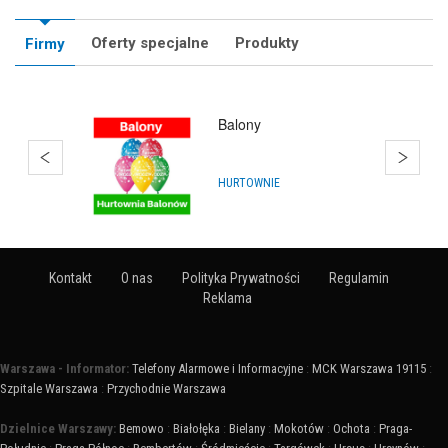
Oferty specjalne
Produkty
Firmy
Balony
HURTOWNIE
Kontakt
O nas
Polityka Prywatności
Regulamin
Reklama
Warszawa - Informator:
Telefony Alarmowe i Informacyjne
:
MCK Warszawa 19115
:
Szpitale Warszawa
:
Przychodnie Warszawa
Dzielnice Warszawy:
Bemowo
:
Białołęka
:
Bielany
:
Mokotów
:
Ochota
:
Praga-