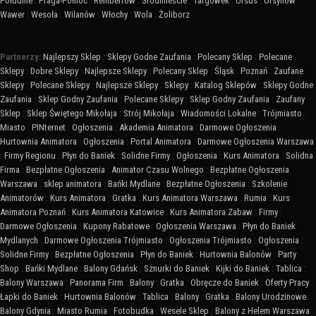
Południe
:
Praga-Północ
:
Rembertów
:
Śródmieście
:
Targówek
:
Ursus
:
Ursynów
:
Wawer
:
Wesoła
:
Wilanów
:
Włochy
:
Wola
:
Żoliborz
Partnerzy:
Najlepszy Sklep
:
Sklepy Godne Zaufania
:
Polecany Sklep
:
Polecane
Sklepy
:
Dobre Sklepy
:
Najlepsze Sklepy
:
Polecany Sklep
:
Śląsk
:
Poznań
:
Zaufane
Sklepy
:
Polecane Sklepy
:
Najlepsze Sklepy
:
Sklepy
:
Katalog Sklepów
:
Sklepy Godne
Zaufania
:
Sklep Godny Zaufania
:
Polecane Sklepy
:
Sklep Godny Zaufania
:
Zaufany
Sklep
:
Sklep Świętego Mikołaja
:
Strój Mikołaja
:
Wiadomości Lokalne
:
Trójmiasto
:
Miasto
:
PINternet
:
Ogłoszenia
:
Akademia Animatora
:
Darmowe Ogłoszenia
:
Hurtownia Animatora
:
Ogłoszenia
:
Portal Animatora
:
Darmowe Ogłoszenia Warszawa
:
Firmy Regionu
:
Płyn do Baniek
:
Solidne Firmy
:
Ogłoszenia
:
Kurs Animatora
:
Solidna
Firma
:
Bezpłatne Ogłoszenia
:
Animator Czasu Wolnego
:
Bezpłatne Ogłoszenia
Warszawa
:
sklep animatora
:
Bańki Mydlane
:
Bezpłatne Ogłoszenia
:
Szkolenie
Animatorów
:
Kurs Animatora
:
Gratka
:
Kurs Animatora Warszawa
:
Rumia
:
Kurs
Animatora Poznań
:
Kurs Animatora Katowice
:
Kurs Animatora Zabaw
:
Firmy
:
Darmowe Ogłoszenia
:
Kupony Rabatowe
:
Ogłoszenia Warszawa
:
Płyn do Baniek
Mydlanych
:
Darmowe Ogłoszenia Trójmiasto
:
Ogłoszenia Trójmiasto
:
Ogłoszenia
:
Solidne Firmy
:
Bezpłatne Ogłoszenia
:
Płyn do Baniek
:
Hurtownia Balonów
:
Party
Shop
:
Bańki Mydlane
:
Balony Gdańsk
:
Sznurki do Baniek
:
Kijki do Baniek
:
Tablica
:
Balony Warszawa
:
Panorama Firm
:
Balony
:
Gratka
:
Obręcze do Baniek
:
Oferty Pracy
:
Łapki do Baniek
:
Hurtownia Balonów
:
Tablica
:
Balony
:
Gratka
:
Balony Urodzinowe
:
Balony Gdynia
:
Miasto Rumia
:
Fotobudka
:
Wesele Sklep
:
Balony z Helem Warszawa
: