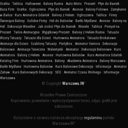
Gratka
:
Tablica
:
Halloween
:
Balony Rumia
:
Auto Moto
:
Prezent
:
Płyn do Baniek
:
Baza Firm
:
Gratka
:
Ogłoszenia
:
Płyn do Baniek
:
Anonse
:
Balony Foliowe
:
Zamykanie
w Bańce
:
Kurs Animatora Gdańsk
:
Balony z Helem
:
Ogłoszenia
:
Tablica
:
Firmy
:
Świecące Balony
:
Solidne Firmy
:
Hel do Balonów
:
Bańki Mydlane
:
Anonse
:
Balony na
Hel
:
Dekoracje Weselne
:
Jak zrobić Płyn do Baniek
:
Wesele
:
Tablica
:
Pomysł na
Prezent
:
Tańce Animacyjne
:
Wyjątkowy Prezent
:
Balony z Helem Rumia
:
Tatuaże
:
Wzory Tatuaży
:
Tatuaże dla Dzieci
:
Hurtownia Animatora
:
Tatuaże Brokatowe
:
Animacje dla Dzieci
:
Szablony Tatuaży
:
PartyBox
:
Animator Seniora
:
Dekoracje
Balonowe
:
Animacje Taneczne
:
Walentynki
:
Animator
:
Dekoracje Balonowe
:
Kurs
Animatora
:
Balony z Helem
:
Anonse
:
Hurtownia Balonów
:
Kurs Animatora Gdańsk
:
Katalog Firm
:
Hurtownia Animatora
:
Balony
:
Akademia Animatora
:
Balony Warszawa
:
Bańki Mydlane
:
Hurtownia Balonów
:
Kurs Balonowe Dekoracje
:
Informacje
:
Animator
Zabaw
:
Kurs Balonowych Dekoracji
:
SEO
:
Animator Czasu Wolnego
:
Informacje
Warszawa
© Copyright
Warszawa.IN
™
Wszelkie Prawa Zastrzeżone.
Kopiowanie, powielanie i wykorzystywanie treści, zdjęć, grafik jest
zabronione.
Korzystanie z serwisu oznacza akceptację
regulaminu
portalu
Warszawa.IN™