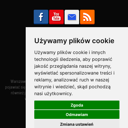
Używamy plików cookie
Bezpieczne Płatności obsługuje:
Używamy plików cookie i innych
technologii śledzenia, aby poprawić
jakość przeglądania naszej witryny,
wyświetlać spersonalizowane treści i
reklamy, analizować ruch w naszej
Warszawa – miasto stołeczne Warszawa. Nazwa miasta zaczęła
witrynie i wiedzieć, skąd pochodzą
pojawiać się w dokumentach w XIV wieku jako Warszewa, a od XV wieku
nasi użytkownicy.
również jako Warszowa. Zmiana nazwy na Warszawa w XV wieku
wynikała z mazowieckiej wymowy dialektycznej.
Zgoda
Odmawiam
Warszawa.IN
- Twoja Strona Warszawy™
Zmiana ustawień