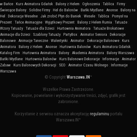
w Bańce
:
Kurs Animatora Gdańsk
:
Balony z Helem
:
Ogłoszenia
:
Tablica
:
Firmy
:
Świecące Balony
:
Solidne Firmy
:
Hel do Balonów
:
Bańki Mydlane
:
Anonse
:
Balony na
Hel
:
Dekoracje Weselne
:
Jak zrobić Płyn do Baniek
:
Wesele
:
Tablica
:
Pomysł na
Prezent
:
Tańce Animacyjne
:
Wyjątkowy Prezent
:
Balony z Helem Rumia
:
Tatuaże
:
Wzory Tatuaży
:
Tatuaże dla Dzieci
:
Hurtownia Animatora
:
Tatuaże Brokatowe
:
Animacje dla Dzieci
:
Szablony Tatuaży
:
PartyBox
:
Animator Seniora
:
Dekoracje
Balonowe
:
Animacje Taneczne
:
Walentynki
:
Animator
:
Dekoracje Balonowe
:
Kurs
Animatora
:
Balony z Helem
:
Anonse
:
Hurtownia Balonów
:
Kurs Animatora Gdańsk
:
Katalog Firm
:
Hurtownia Animatora
:
Balony
:
Akademia Animatora
:
Balony Warszawa
:
Bańki Mydlane
:
Hurtownia Balonów
:
Kurs Balonowe Dekoracje
:
Informacje
:
Animator
Zabaw
:
Kurs Balonowych Dekoracji
:
SEO
:
Animator Czasu Wolnego
:
Informacje
Warszawa
© Copyright
Warszawa.IN
™
Wszelkie Prawa Zastrzeżone.
Kopiowanie, powielanie i wykorzystywanie treści, zdjęć, grafik jest
zabronione.
Korzystanie z serwisu oznacza akceptację
regulaminu
portalu
Warszawa.IN™