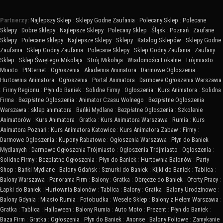
Partnerzy:
Najlepszy Sklep
:
Sklepy Godne Zaufania
:
Polecany Sklep
:
Polecane
Sklepy
:
Dobre Sklepy
:
Najlepsze Sklepy
:
Polecany Sklep
:
Śląsk
:
Poznań
:
Zaufane
Sklepy
:
Polecane Sklepy
:
Najlepsze Sklepy
:
Sklepy
:
Katalog Sklepów
:
Sklepy Godne
Zaufania
:
Sklep Godny Zaufania
:
Polecane Sklepy
:
Sklep Godny Zaufania
:
Zaufany
Sklep
:
Sklep Świętego Mikołaja
:
Strój Mikołaja
:
Wiadomości Lokalne
:
Trójmiasto
:
Miasto
:
PINternet
:
Ogłoszenia
:
Akademia Animatora
:
Darmowe Ogłoszenia
:
Hurtownia Animatora
:
Ogłoszenia
:
Portal Animatora
:
Darmowe Ogłoszenia Warszawa
:
Firmy Regionu
:
Płyn do Baniek
:
Solidne Firmy
:
Ogłoszenia
:
Kurs Animatora
:
Solidna
Firma
:
Bezpłatne Ogłoszenia
:
Animator Czasu Wolnego
:
Bezpłatne Ogłoszenia
Warszawa
:
sklep animatora
:
Bańki Mydlane
:
Bezpłatne Ogłoszenia
:
Szkolenie
Animatorów
:
Kurs Animatora
:
Gratka
:
Kurs Animatora Warszawa
:
Rumia
:
Kurs
Animatora Poznań
:
Kurs Animatora Katowice
:
Kurs Animatora Zabaw
:
Firmy
:
Darmowe Ogłoszenia
:
Kupony Rabatowe
:
Ogłoszenia Warszawa
:
Płyn do Baniek
Mydlanych
:
Darmowe Ogłoszenia Trójmiasto
:
Ogłoszenia Trójmiasto
:
Ogłoszenia
:
Solidne Firmy
:
Bezpłatne Ogłoszenia
:
Płyn do Baniek
:
Hurtownia Balonów
:
Party
Shop
:
Bańki Mydlane
:
Balony Gdańsk
:
Sznurki do Baniek
:
Kijki do Baniek
:
Tablica
:
Balony Warszawa
:
Panorama Firm
:
Balony
:
Gratka
:
Obręcze do Baniek
:
Oferty Pracy
:
Łapki do Baniek
:
Hurtownia Balonów
:
Tablica
:
Balony
:
Gratka
:
Balony Urodzinowe
:
Balony Gdynia
:
Miasto Rumia
:
Fotobudka
:
Wesele Sklep
:
Balony z Helem Warszawa
:
Gratka
:
Tablica
:
Halloween
:
Balony Rumia
:
Auto Moto
:
Prezent
:
Płyn do Baniek
:
Baza Firm
:
Gratka
:
Ogłoszenia
:
Płyn do Baniek
:
Anonse
:
Balony Foliowe
:
Zamykanie