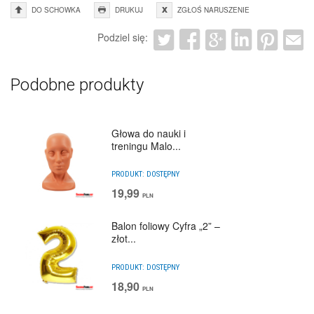
DO SCHOWKA
DRUKUJ
ZGŁOŚ NARUSZENIE
Podziel się:
Podobne produkty
Głowa do nauki i
treningu Malo...
PRODUKT:
DOSTĘPNY
19,99
PLN
Balon foliowy Cyfra „2” –
złot...
PRODUKT:
DOSTĘPNY
18,90
PLN