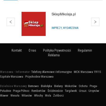
SklepMikolaja.pl
IMPREZY, WYDARZENIA
Kontakt
O nas
Polityka Prywatności
Regulamin
Reklama
Warszawa - Informator:
Telefony Alarmowe i Informacyjne
:
MCK Warszawa 19115
:
Szpitale Warszawa
:
Przychodnie Warszawa
Dzielnice Warszawy:
Bemowo
:
Białołęka
:
Bielany
:
Mokotów
:
Ochota
:
Praga-
Południe
:
Praga-Północ
:
Rembertów
:
Śródmieście
:
Targówek
:
Ursus
:
Ursynów
:
Wawer
:
Wesoła
:
Wilanów
:
Włochy
:
Wola
:
Żoliborz