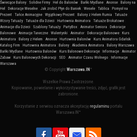
Świecące Balony
:
Solidne Firmy
:
Hel do Balonów
:
Bańki Mydlane
:
Anonse
:
Balony na
Hel
:
Dekoracje Weselne
:
Jak zrobić Płyn do Baniek
:
Wesele
:
Tablica
:
Pomysł na
Prezent
:
Tańce Animacyjne
:
Wyjątkowy Prezent
:
Balony z Helem Rumia
:
Tatuaże
:
Wzory Tatuaży
:
Tatuaże dla Dzieci
:
Hurtownia Animatora
:
Tatuaże Brokatowe
:
Animacje dla Dzieci
:
Szablony Tatuaży
:
PartyBox
:
Animator Seniora
:
Dekoracje
Balonowe
:
Animacje Taneczne
:
Walentynki
:
Animator
:
Dekoracje Balonowe
:
Kurs
Animatora
:
Balony z Helem
:
Anonse
:
Hurtownia Balonów
:
Kurs Animatora Gdańsk
:
Katalog Firm
:
Hurtownia Animatora
:
Balony
:
Akademia Animatora
:
Balony Warszawa
:
Bańki Mydlane
:
Hurtownia Balonów
:
Kurs Balonowe Dekoracje
:
Informacje
:
Animator
Zabaw
:
Kurs Balonowych Dekoracji
:
SEO
:
Animator Czasu Wolnego
:
Informacje
Warszawa
© Copyright
Warszawa.IN
™
Wszelkie Prawa Zastrzeżone.
Kopiowanie, powielanie i wykorzystywanie treści, zdjęć, grafik jest
zabronione.
Korzystanie z serwisu oznacza akceptację
regulaminu
portalu
Warszawa.IN™