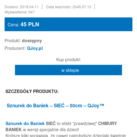
Dodano: 2019.04.11
Data ważności: 2045.07.10
Wyświetlenia: 547
45
PLN
Cena:
Produkt:
dostępny
Producent:
QJoy.pl
Kup produkt:
w sklepie
SZCZEGÓŁY PRODUKTU:
Sznurek do Baniek
– SIEĆ – 50cm – QJoy™
Sznurek do Baniek
SIEĆ
to efekt "prawdziwej"
CHMURY
BANIEK
w wersji specjalnie dla dzieci!
Krótsze kijki sprawiają, że nawet najmłodsze dzieciaki świetnie