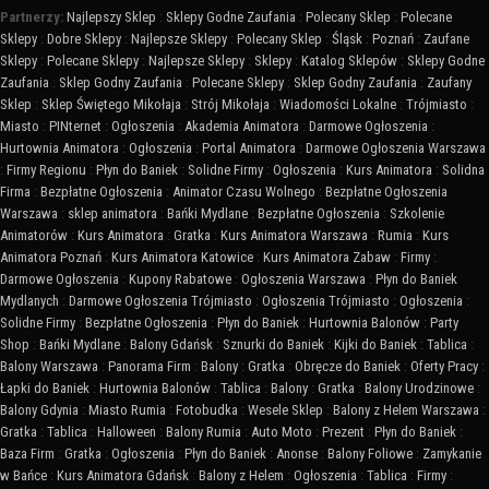
Partnerzy:
Najlepszy Sklep
:
Sklepy Godne Zaufania
:
Polecany Sklep
:
Polecane
Sklepy
:
Dobre Sklepy
:
Najlepsze Sklepy
:
Polecany Sklep
:
Śląsk
:
Poznań
:
Zaufane
Sklepy
:
Polecane Sklepy
:
Najlepsze Sklepy
:
Sklepy
:
Katalog Sklepów
:
Sklepy Godne
Zaufania
:
Sklep Godny Zaufania
:
Polecane Sklepy
:
Sklep Godny Zaufania
:
Zaufany
Sklep
:
Sklep Świętego Mikołaja
:
Strój Mikołaja
:
Wiadomości Lokalne
:
Trójmiasto
:
Miasto
:
PINternet
:
Ogłoszenia
:
Akademia Animatora
:
Darmowe Ogłoszenia
:
Hurtownia Animatora
:
Ogłoszenia
:
Portal Animatora
:
Darmowe Ogłoszenia Warszawa
:
Firmy Regionu
:
Płyn do Baniek
:
Solidne Firmy
:
Ogłoszenia
:
Kurs Animatora
:
Solidna
Firma
:
Bezpłatne Ogłoszenia
:
Animator Czasu Wolnego
:
Bezpłatne Ogłoszenia
Warszawa
:
sklep animatora
:
Bańki Mydlane
:
Bezpłatne Ogłoszenia
:
Szkolenie
Animatorów
:
Kurs Animatora
:
Gratka
:
Kurs Animatora Warszawa
:
Rumia
:
Kurs
Animatora Poznań
:
Kurs Animatora Katowice
:
Kurs Animatora Zabaw
:
Firmy
:
Darmowe Ogłoszenia
:
Kupony Rabatowe
:
Ogłoszenia Warszawa
:
Płyn do Baniek
Mydlanych
:
Darmowe Ogłoszenia Trójmiasto
:
Ogłoszenia Trójmiasto
:
Ogłoszenia
:
Solidne Firmy
:
Bezpłatne Ogłoszenia
:
Płyn do Baniek
:
Hurtownia Balonów
:
Party
Shop
:
Bańki Mydlane
:
Balony Gdańsk
:
Sznurki do Baniek
:
Kijki do Baniek
:
Tablica
:
Balony Warszawa
:
Panorama Firm
:
Balony
:
Gratka
:
Obręcze do Baniek
:
Oferty Pracy
:
Łapki do Baniek
:
Hurtownia Balonów
:
Tablica
:
Balony
:
Gratka
:
Balony Urodzinowe
:
Balony Gdynia
:
Miasto Rumia
:
Fotobudka
:
Wesele Sklep
:
Balony z Helem Warszawa
:
Gratka
:
Tablica
:
Halloween
:
Balony Rumia
:
Auto Moto
:
Prezent
:
Płyn do Baniek
:
Baza Firm
:
Gratka
:
Ogłoszenia
:
Płyn do Baniek
:
Anonse
:
Balony Foliowe
:
Zamykanie
w Bańce
:
Kurs Animatora Gdańsk
:
Balony z Helem
:
Ogłoszenia
:
Tablica
:
Firmy
: