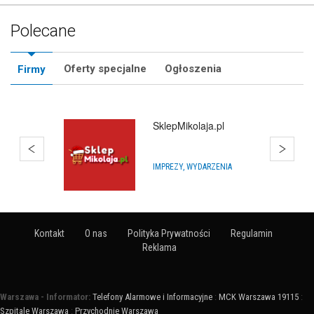
Polecane
Oferty specjalne
Ogłoszenia
Firmy
SklepMikolaja.pl
IMPREZY, WYDARZENIA
Kontakt
O nas
Polityka Prywatności
Regulamin
Reklama
Warszawa - Informator:
Telefony Alarmowe i Informacyjne
:
MCK Warszawa 19115
:
Szpitale Warszawa
:
Przychodnie Warszawa