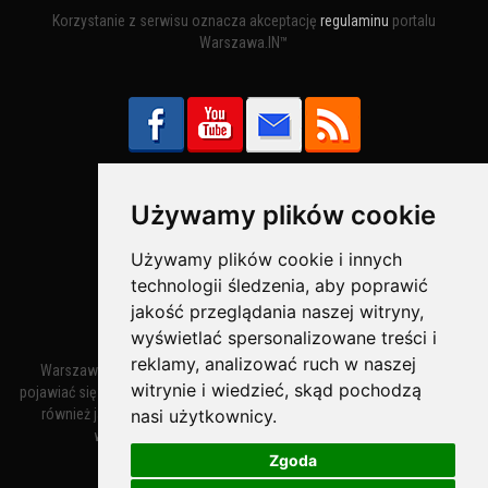
Korzystanie z serwisu oznacza akceptację
regulaminu
portalu
Warszawa.IN™
Używamy plików cookie
Bezpieczne Płatności obsługuje:
Używamy plików cookie i innych
technologii śledzenia, aby poprawić
jakość przeglądania naszej witryny,
wyświetlać spersonalizowane treści i
reklamy, analizować ruch w naszej
Warszawa – miasto stołeczne Warszawa. Nazwa miasta zaczęła
witrynie i wiedzieć, skąd pochodzą
pojawiać się w dokumentach w XIV wieku jako Warszewa, a od XV wieku
nasi użytkownicy.
również jako Warszowa. Zmiana nazwy na Warszawa w XV wieku
wynikała z mazowieckiej wymowy dialektycznej.
Zgoda