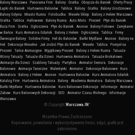
Balony Warszawa
:
Panorama Firm
:
Balony
:
Gratka
:
Obręcze do Baniek
:
Oferty Pracy
:
Łapki do Baniek
:
Hurtownia Balonów
:
Tablica
:
Balony
:
Gratka
:
Balony Urodzinowe
:
Balony Gdynia
:
Miasto Rumia
:
Fotobudka
:
Wesele Sklep
:
Balony z Helem Warszawa
:
Gratka
:
Tablica
:
Halloween
:
Balony Rumia
:
Auto Moto
:
Prezent
:
Płyn do Baniek
:
Baza Firm
:
Gratka
:
Ogłoszenia
:
Płyn do Baniek
:
Anonse
:
Balony Foliowe
:
Zamykanie
w Bańce
:
Kurs Animatora Gdańsk
:
Balony z Helem
:
Ogłoszenia
:
Tablica
:
Firmy
:
Świecące Balony
:
Solidne Firmy
:
Hel do Balonów
:
Bańki Mydlane
:
Anonse
:
Balony na
Hel
:
Dekoracje Weselne
:
Jak zrobić Płyn do Baniek
:
Wesele
:
Tablica
:
Pomysł na
Prezent
:
Tańce Animacyjne
:
Wyjątkowy Prezent
:
Balony z Helem Rumia
:
Tatuaże
:
Wzory Tatuaży
:
Tatuaże dla Dzieci
:
Hurtownia Animatora
:
Tatuaże Brokatowe
:
Animacje dla Dzieci
:
Szablony Tatuaży
:
PartyBox
:
Animator Seniora
:
Dekoracje
Balonowe
:
Animacje Taneczne
:
Walentynki
:
Animator
:
Dekoracje Balonowe
:
Kurs
Animatora
:
Balony z Helem
:
Anonse
:
Hurtownia Balonów
:
Kurs Animatora Gdańsk
:
Katalog Firm
:
Hurtownia Animatora
:
Balony
:
Akademia Animatora
:
Balony Warszawa
:
Bańki Mydlane
:
Hurtownia Balonów
:
Kurs Balonowe Dekoracje
:
Informacje
:
Animator
Zabaw
:
Kurs Balonowych Dekoracji
:
SEO
:
Animator Czasu Wolnego
:
Informacje
Warszawa
© Copyright
Warszawa.IN
™
Wszelkie Prawa Zastrzeżone.
Kopiowanie, powielanie i wykorzystywanie treści, zdjęć, grafik jest
zabronione.