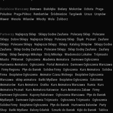
Dzielnice Warszawy:
Bemowo
:
Białołęka
:
Bielany
:
Mokotów
:
Ochota
:
Praga-
Południe
:
Praga-Północ
:
Rembertów
:
Śródmieście
:
Targówek
:
Ursus
:
Ursynów
:
Wawer
:
Wesoła
:
Wilanów
:
Włochy
:
Wola
:
Żoliborz
Partnerzy:
Najlepszy Sklep
:
Sklepy Godne Zaufania
:
Polecany Sklep
:
Polecane
Sklepy
:
Dobre Sklepy
:
Najlepsze Sklepy
:
Polecany Sklep
:
Śląsk
:
Poznań
:
Zaufane
Sklepy
:
Polecane Sklepy
:
Najlepsze Sklepy
:
Sklepy
:
Katalog Sklepów
:
Sklepy Godne
Zaufania
:
Sklep Godny Zaufania
:
Polecane Sklepy
:
Sklep Godny Zaufania
:
Zaufany
Sklep
:
Sklep Świętego Mikołaja
:
Strój Mikołaja
:
Wiadomości Lokalne
:
Trójmiasto
:
Miasto
:
PINternet
:
Ogłoszenia
:
Akademia Animatora
:
Darmowe Ogłoszenia
:
Hurtownia Animatora
:
Ogłoszenia
:
Portal Animatora
:
Darmowe Ogłoszenia Warszawa
:
Firmy Regionu
:
Płyn do Baniek
:
Solidne Firmy
:
Ogłoszenia
:
Kurs Animatora
:
Solidna
Firma
:
Bezpłatne Ogłoszenia
:
Animator Czasu Wolnego
:
Bezpłatne Ogłoszenia
Warszawa
:
sklep animatora
:
Bańki Mydlane
:
Bezpłatne Ogłoszenia
:
Szkolenie
Animatorów
:
Kurs Animatora
:
Gratka
:
Kurs Animatora Warszawa
:
Rumia
:
Kurs
Animatora Poznań
:
Kurs Animatora Katowice
:
Kurs Animatora Zabaw
:
Firmy
:
Darmowe Ogłoszenia
:
Kupony Rabatowe
:
Ogłoszenia Warszawa
:
Płyn do Baniek
Mydlanych
:
Darmowe Ogłoszenia Trójmiasto
:
Ogłoszenia Trójmiasto
:
Ogłoszenia
:
Solidne Firmy
:
Bezpłatne Ogłoszenia
:
Płyn do Baniek
:
Hurtownia Balonów
:
Party
Shop
:
Bańki Mydlane
:
Balony Gdańsk
:
Sznurki do Baniek
:
Kijki do Baniek
:
Tablica
: