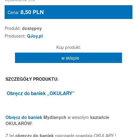
8,50
PLN
Cena:
Produkt:
dostępny
Producent:
QJoy.pl
Kup produkt:
w sklepie
SZCZEGÓŁY PRODUKTU:
Obręcz do baniek
„OKULARY”
Obręcz do baniek
Mydlanych
w wesołym
kształcie
OKULARÓW
!
Z tej
obręczy do baniek
naprawdę powstają OKULARY !