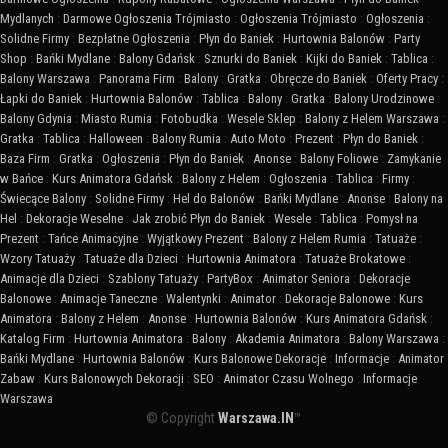
Mydlanych
:
Darmowe Ogłoszenia Trójmiasto
:
Ogłoszenia Trójmiasto
:
Ogłoszenia
:
Solidne Firmy
:
Bezpłatne Ogłoszenia
:
Płyn do Baniek
:
Hurtownia Balonów
:
Party
Shop
:
Bańki Mydlane
:
Balony Gdańsk
:
Sznurki do Baniek
:
Kijki do Baniek
:
Tablica
:
Balony Warszawa
:
Panorama Firm
:
Balony
:
Gratka
:
Obręcze do Baniek
:
Oferty Pracy
:
Łapki do Baniek
:
Hurtownia Balonów
:
Tablica
:
Balony
:
Gratka
:
Balony Urodzinowe
:
Balony Gdynia
:
Miasto Rumia
:
Fotobudka
:
Wesele Sklep
:
Balony z Helem Warszawa
:
Gratka
:
Tablica
:
Halloween
:
Balony Rumia
:
Auto Moto
:
Prezent
:
Płyn do Baniek
:
Baza Firm
:
Gratka
:
Ogłoszenia
:
Płyn do Baniek
:
Anonse
:
Balony Foliowe
:
Zamykanie
w Bańce
:
Kurs Animatora Gdańsk
:
Balony z Helem
:
Ogłoszenia
:
Tablica
:
Firmy
:
Świecące Balony
:
Solidne Firmy
:
Hel do Balonów
:
Bańki Mydlane
:
Anonse
:
Balony na
Hel
:
Dekoracje Weselne
:
Jak zrobić Płyn do Baniek
:
Wesele
:
Tablica
:
Pomysł na
Prezent
:
Tańce Animacyjne
:
Wyjątkowy Prezent
:
Balony z Helem Rumia
:
Tatuaże
:
Wzory Tatuaży
:
Tatuaże dla Dzieci
:
Hurtownia Animatora
:
Tatuaże Brokatowe
:
Animacje dla Dzieci
:
Szablony Tatuaży
:
PartyBox
:
Animator Seniora
:
Dekoracje
Balonowe
:
Animacje Taneczne
:
Walentynki
:
Animator
:
Dekoracje Balonowe
:
Kurs
Animatora
:
Balony z Helem
:
Anonse
:
Hurtownia Balonów
:
Kurs Animatora Gdańsk
:
Katalog Firm
:
Hurtownia Animatora
:
Balony
:
Akademia Animatora
:
Balony Warszawa
:
Bańki Mydlane
:
Hurtownia Balonów
:
Kurs Balonowe Dekoracje
:
Informacje
:
Animator
Zabaw
:
Kurs Balonowych Dekoracji
:
SEO
:
Animator Czasu Wolnego
:
Informacje
Warszawa
© Copyright
Warszawa.IN
™