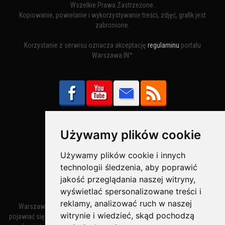
Wszelkie Prawa Zastrzeżone.
Kopiowanie, powielanie i wykorzystywanie treści, zdjęć, grafik jest
zabronione.
Korzystanie z serwisu oznacza akceptację
regulaminu
portalu
Warszawa.IN™
Używamy plików cookie
Bezpieczne Płatności obsługuje:
Używamy plików cookie i innych
technologii śledzenia, aby poprawić
jakość przeglądania naszej witryny,
wyświetlać spersonalizowane treści i
reklamy, analizować ruch w naszej
Warszawa – miasto stołeczne Warszawa. Nazwa miasta zaczęła
witrynie i wiedzieć, skąd pochodzą
pojawiać się w dokumentach w XIV wieku jako Warszewa, a od XV wieku