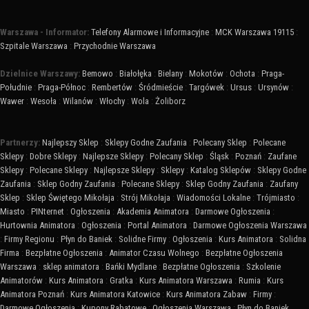
Warszawa - Informator:
Telefony Alarmowe i Informacyjne
:
MCK Warszawa 19115
:
Szpitale Warszawa
:
Przychodnie Warszawa
Dzielnice Warszawy:
Bemowo
:
Białołęka
:
Bielany
:
Mokotów
:
Ochota
:
Praga-
Południe
:
Praga-Północ
:
Rembertów
:
Śródmieście
:
Targówek
:
Ursus
:
Ursynów
:
Wawer
:
Wesoła
:
Wilanów
:
Włochy
:
Wola
:
Żoliborz
Partnerzy:
Najlepszy Sklep
:
Sklepy Godne Zaufania
:
Polecany Sklep
:
Polecane
Sklepy
:
Dobre Sklepy
:
Najlepsze Sklepy
:
Polecany Sklep
:
Śląsk
:
Poznań
:
Zaufane
Sklepy
:
Polecane Sklepy
:
Najlepsze Sklepy
:
Sklepy
:
Katalog Sklepów
:
Sklepy Godne
Zaufania
:
Sklep Godny Zaufania
:
Polecane Sklepy
:
Sklep Godny Zaufania
:
Zaufany
Sklep
:
Sklep Świętego Mikołaja
:
Strój Mikołaja
:
Wiadomości Lokalne
:
Trójmiasto
:
Miasto
:
PINternet
:
Ogłoszenia
:
Akademia Animatora
:
Darmowe Ogłoszenia
:
Hurtownia Animatora
:
Ogłoszenia
:
Portal Animatora
:
Darmowe Ogłoszenia Warszawa
:
Firmy Regionu
:
Płyn do Baniek
:
Solidne Firmy
:
Ogłoszenia
:
Kurs Animatora
:
Solidna
Firma
:
Bezpłatne Ogłoszenia
:
Animator Czasu Wolnego
:
Bezpłatne Ogłoszenia
Warszawa
:
sklep animatora
:
Bańki Mydlane
:
Bezpłatne Ogłoszenia
:
Szkolenie
Animatorów
:
Kurs Animatora
:
Gratka
:
Kurs Animatora Warszawa
:
Rumia
:
Kurs
Animatora Poznań
:
Kurs Animatora Katowice
:
Kurs Animatora Zabaw
:
Firmy
:
Darmowe Ogłoszenia
:
Kupony Rabatowe
:
Ogłoszenia Warszawa
:
Płyn do Baniek