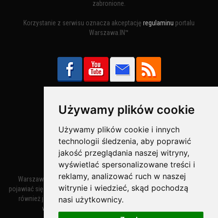
zabronione.
Korzystanie z serwisu oznacza akceptację
regulaminu
portalu
Warszawa.IN™
Używamy plików cookie
Bezpieczne Płatności obsługuje:
Używamy plików cookie i innych
technologii śledzenia, aby poprawić
jakość przeglądania naszej witryny,
wyświetlać spersonalizowane treści i
reklamy, analizować ruch w naszej
Warszawa – miasto stołeczne Warszawa. Nazwa miasta zaczęła
witrynie i wiedzieć, skąd pochodzą
pojawiać się w dokumentach w XIV wieku jako Warszewa, a od XV wieku
nasi użytkownicy.
również jako Warszowa. Zmiana nazwy na Warszawa w XV wieku
wynikała z mazowieckiej wymowy dialektycznej.