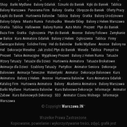
Shop
:
Bańki Mydlane
:
Balony Gdańsk
:
Sznurki do Baniek
:
Kijki do Baniek
:
Tablica
:
Balony Warszawa
:
Panorama Firm
:
Balony
:
Gratka
:
Obręcze do Baniek
:
Oferty Pracy
:
Łapki do Baniek
:
Hurtownia Balonów
:
Tablica
:
Balony
:
Gratka
:
Balony Urodzinowe
:
Balony Gdynia
:
Miasto Rumia
:
Fotobudka
:
Wesele Sklep
:
Balony z Helem Warszawa
:
Gratka
:
Tablica
:
Halloween
:
Balony Rumia
:
Auto Moto
:
Prezent
:
Płyn do Baniek
:
Baza Firm
:
Gratka
:
Ogłoszenia
:
Płyn do Baniek
:
Anonse
:
Balony Foliowe
:
Zamykanie
w Bańce
:
Kurs Animatora Gdańsk
:
Balony z Helem
:
Ogłoszenia
:
Tablica
:
Firmy
:
Świecące Balony
:
Solidne Firmy
:
Hel do Balonów
:
Bańki Mydlane
:
Anonse
:
Balony na
Hel
:
Dekoracje Weselne
:
Jak zrobić Płyn do Baniek
:
Wesele
:
Tablica
:
Pomysł na
Prezent
:
Tańce Animacyjne
:
Wyjątkowy Prezent
:
Balony z Helem Rumia
:
Tatuaże
:
Wzory Tatuaży
:
Tatuaże dla Dzieci
:
Hurtownia Animatora
:
Tatuaże Brokatowe
:
Animacje dla Dzieci
:
Szablony Tatuaży
:
PartyBox
:
Animator Seniora
:
Dekoracje
Balonowe
:
Animacje Taneczne
:
Walentynki
:
Animator
:
Dekoracje Balonowe
:
Kurs
Animatora
:
Balony z Helem
:
Anonse
:
Hurtownia Balonów
:
Kurs Animatora Gdańsk
:
Katalog Firm
:
Hurtownia Animatora
:
Balony
:
Akademia Animatora
:
Balony Warszawa
:
Bańki Mydlane
:
Hurtownia Balonów
:
Kurs Balonowe Dekoracje
:
Informacje
:
Animator
Zabaw
:
Kurs Balonowych Dekoracji
:
SEO
:
Animator Czasu Wolnego
:
Informacje
Warszawa
© Copyright
Warszawa.IN
™
Wszelkie Prawa Zastrzeżone.
Kopiowanie, powielanie i wykorzystywanie treści, zdjęć, grafik jest