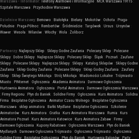
Warszawa - Informator:
Telefony Alarmowe i Informacyjne
:
MCK Warszawa 19115
:
Szpitale Warszawa
:
Przychodnie Warszawa
Dzielnice Warszawy:
Bemowo
:
Białołęka
:
Bielany
:
Mokotów
:
Ochota
:
Praga-
Południe
:
Praga-Północ
:
Rembertów
:
Śródmieście
:
Targówek
:
Ursus
:
Ursynów
:
Wawer
:
Wesoła
:
Wilanów
:
Włochy
:
Wola
:
Żoliborz
Partnerzy:
Najlepszy Sklep
:
Sklepy Godne Zaufania
:
Polecany Sklep
:
Polecane
Sklepy
:
Dobre Sklepy
:
Najlepsze Sklepy
:
Polecany Sklep
:
Śląsk
:
Poznań
:
Zaufane
Sklepy
:
Polecane Sklepy
:
Najlepsze Sklepy
:
Sklepy
:
Katalog Sklepów
:
Sklepy Godne
Zaufania
:
Sklep Godny Zaufania
:
Polecane Sklepy
:
Sklep Godny Zaufania
:
Zaufany
Sklep
:
Sklep Świętego Mikołaja
:
Strój Mikołaja
:
Wiadomości Lokalne
:
Trójmiasto
:
Miasto
:
PINternet
:
Ogłoszenia
:
Akademia Animatora
:
Darmowe Ogłoszenia
:
Hurtownia Animatora
:
Ogłoszenia
:
Portal Animatora
:
Darmowe Ogłoszenia Warszawa
:
Firmy Regionu
:
Płyn do Baniek
:
Solidne Firmy
:
Ogłoszenia
:
Kurs Animatora
:
Solidna
Firma
:
Bezpłatne Ogłoszenia
:
Animator Czasu Wolnego
:
Bezpłatne Ogłoszenia
Warszawa
:
sklep animatora
:
Bańki Mydlane
:
Bezpłatne Ogłoszenia
:
Szkolenie
Animatorów
:
Kurs Animatora
:
Gratka
:
Kurs Animatora Warszawa
:
Rumia
:
Kurs
Animatora Poznań
:
Kurs Animatora Katowice
:
Kurs Animatora Zabaw
:
Firmy
:
Darmowe Ogłoszenia
:
Kupony Rabatowe
:
Ogłoszenia Warszawa
:
Płyn do Baniek
Mydlanych
:
Darmowe Ogłoszenia Trójmiasto
:
Ogłoszenia Trójmiasto
:
Ogłoszenia
:
Solidne Firmy
:
Bezpłatne Ogłoszenia
:
Płyn do Baniek
:
Hurtownia Balonów
:
Party