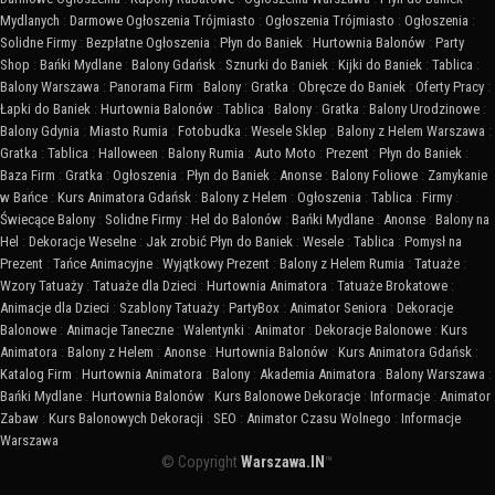
Mydlanych
:
Darmowe Ogłoszenia Trójmiasto
:
Ogłoszenia Trójmiasto
:
Ogłoszenia
:
Solidne Firmy
:
Bezpłatne Ogłoszenia
:
Płyn do Baniek
:
Hurtownia Balonów
:
Party
Shop
:
Bańki Mydlane
:
Balony Gdańsk
:
Sznurki do Baniek
:
Kijki do Baniek
:
Tablica
:
Balony Warszawa
:
Panorama Firm
:
Balony
:
Gratka
:
Obręcze do Baniek
:
Oferty Pracy
:
Łapki do Baniek
:
Hurtownia Balonów
:
Tablica
:
Balony
:
Gratka
:
Balony Urodzinowe
:
Balony Gdynia
:
Miasto Rumia
:
Fotobudka
:
Wesele Sklep
:
Balony z Helem Warszawa
:
Gratka
:
Tablica
:
Halloween
:
Balony Rumia
:
Auto Moto
:
Prezent
:
Płyn do Baniek
:
Baza Firm
:
Gratka
:
Ogłoszenia
:
Płyn do Baniek
:
Anonse
:
Balony Foliowe
:
Zamykanie
w Bańce
:
Kurs Animatora Gdańsk
:
Balony z Helem
:
Ogłoszenia
:
Tablica
:
Firmy
:
Świecące Balony
:
Solidne Firmy
:
Hel do Balonów
:
Bańki Mydlane
:
Anonse
:
Balony na
Hel
:
Dekoracje Weselne
:
Jak zrobić Płyn do Baniek
:
Wesele
:
Tablica
:
Pomysł na
Prezent
:
Tańce Animacyjne
:
Wyjątkowy Prezent
:
Balony z Helem Rumia
:
Tatuaże
:
Wzory Tatuaży
:
Tatuaże dla Dzieci
:
Hurtownia Animatora
:
Tatuaże Brokatowe
:
Animacje dla Dzieci
:
Szablony Tatuaży
:
PartyBox
:
Animator Seniora
:
Dekoracje
Balonowe
:
Animacje Taneczne
:
Walentynki
:
Animator
:
Dekoracje Balonowe
:
Kurs
Animatora
:
Balony z Helem
:
Anonse
:
Hurtownia Balonów
:
Kurs Animatora Gdańsk
:
Katalog Firm
:
Hurtownia Animatora
:
Balony
:
Akademia Animatora
:
Balony Warszawa
:
Bańki Mydlane
:
Hurtownia Balonów
:
Kurs Balonowe Dekoracje
:
Informacje
:
Animator
Zabaw
:
Kurs Balonowych Dekoracji
:
SEO
:
Animator Czasu Wolnego
:
Informacje
Warszawa
© Copyright
Warszawa.IN
™