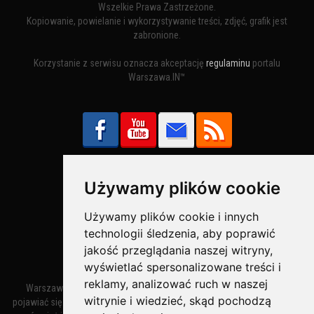
Wszelkie Prawa Zastrzeżone.
Kopiowanie, powielanie i wykorzystywanie treści, zdjęć, grafik jest
zabronione.
Korzystanie z serwisu oznacza akceptację
regulaminu
portalu
Warszawa.IN™
Używamy plików cookie
Bezpieczne Płatności obsługuje:
Używamy plików cookie i innych
technologii śledzenia, aby poprawić
jakość przeglądania naszej witryny,
wyświetlać spersonalizowane treści i
reklamy, analizować ruch w naszej
Warszawa – miasto stołeczne Warszawa. Nazwa miasta zaczęła
witrynie i wiedzieć, skąd pochodzą
pojawiać się w dokumentach w XIV wieku jako Warszewa, a od XV wieku