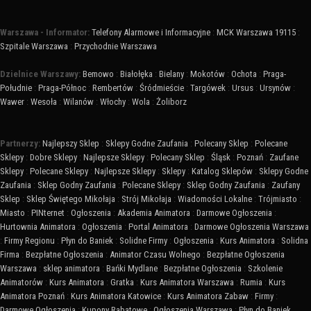
Warszawa - Informator:
Telefony Alarmowe i Informacyjne
:
MCK Warszawa 19115
:
Szpitale Warszawa
:
Przychodnie Warszawa
Dzielnice Warszawy:
Bemowo
:
Białołęka
:
Bielany
:
Mokotów
:
Ochota
:
Praga-
Południe
:
Praga-Północ
:
Rembertów
:
Śródmieście
:
Targówek
:
Ursus
:
Ursynów
:
Wawer
:
Wesoła
:
Wilanów
:
Włochy
:
Wola
:
Żoliborz
Partnerzy:
Najlepszy Sklep
:
Sklepy Godne Zaufania
:
Polecany Sklep
:
Polecane
Sklepy
:
Dobre Sklepy
:
Najlepsze Sklepy
:
Polecany Sklep
:
Śląsk
:
Poznań
:
Zaufane
Sklepy
:
Polecane Sklepy
:
Najlepsze Sklepy
:
Sklepy
:
Katalog Sklepów
:
Sklepy Godne
Zaufania
:
Sklep Godny Zaufania
:
Polecane Sklepy
:
Sklep Godny Zaufania
:
Zaufany
Sklep
:
Sklep Świętego Mikołaja
:
Strój Mikołaja
:
Wiadomości Lokalne
:
Trójmiasto
:
Miasto
:
PINternet
:
Ogłoszenia
:
Akademia Animatora
:
Darmowe Ogłoszenia
:
Hurtownia Animatora
:
Ogłoszenia
:
Portal Animatora
:
Darmowe Ogłoszenia Warszawa
:
Firmy Regionu
:
Płyn do Baniek
:
Solidne Firmy
:
Ogłoszenia
:
Kurs Animatora
:
Solidna
Firma
:
Bezpłatne Ogłoszenia
:
Animator Czasu Wolnego
:
Bezpłatne Ogłoszenia
Warszawa
:
sklep animatora
:
Bańki Mydlane
:
Bezpłatne Ogłoszenia
:
Szkolenie
Animatorów
:
Kurs Animatora
:
Gratka
:
Kurs Animatora Warszawa
:
Rumia
:
Kurs
Animatora Poznań
:
Kurs Animatora Katowice
:
Kurs Animatora Zabaw
:
Firmy
:
Darmowe Ogłoszenia
:
Kupony Rabatowe
:
Ogłoszenia Warszawa
:
Płyn do Baniek