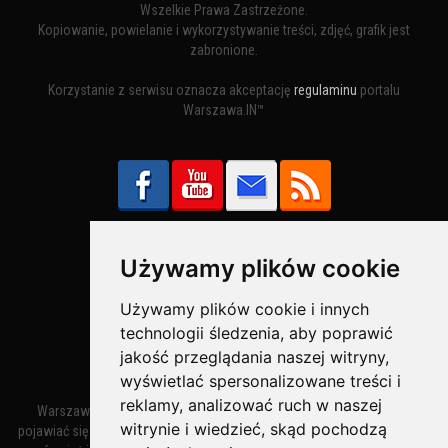
Wszelkie Prawa Zastrzeżone.
Kopiowanie, powielanie i wykorzystywanie treści, zdjęć, grafik jest
zabronione.
Korzystanie z serwisu oznacza akceptację
regulaminu
portalu
Warszawa.IN™
Używamy plików cookie
Bezpieczne Płatności obsługuje:
Używamy plików cookie i innych
technologii śledzenia, aby poprawić
jakość przeglądania naszej witryny,
wyświetlać spersonalizowane treści i
reklamy, analizować ruch w naszej
Warszawa – miasto stołeczne Warszawa. Nazwa miasta zaczęła
witrynie i wiedzieć, skąd pochodzą
pojawiać się w dokumentach w XIV wieku jako Warszewa, a od XV wieku