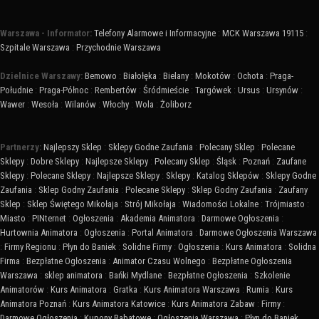
Warszawa - Informator:
Telefony Alarmowe i Informacyjne
:
MCK Warszawa 19115
:
Szpitale Warszawa
:
Przychodnie Warszawa
Dzielnice Warszawy:
Bemowo
:
Białołęka
:
Bielany
:
Mokotów
:
Ochota
:
Praga-
Południe
:
Praga-Północ
:
Rembertów
:
Śródmieście
:
Targówek
:
Ursus
:
Ursynów
:
Wawer
:
Wesoła
:
Wilanów
:
Włochy
:
Wola
:
Żoliborz
Partnerzy:
Najlepszy Sklep
:
Sklepy Godne Zaufania
:
Polecany Sklep
:
Polecane
Sklepy
:
Dobre Sklepy
:
Najlepsze Sklepy
:
Polecany Sklep
:
Śląsk
:
Poznań
:
Zaufane
Sklepy
:
Polecane Sklepy
:
Najlepsze Sklepy
:
Sklepy
:
Katalog Sklepów
:
Sklepy Godne
Zaufania
:
Sklep Godny Zaufania
:
Polecane Sklepy
:
Sklep Godny Zaufania
:
Zaufany
Sklep
:
Sklep Świętego Mikołaja
:
Strój Mikołaja
:
Wiadomości Lokalne
:
Trójmiasto
:
Miasto
:
PINternet
:
Ogłoszenia
:
Akademia Animatora
:
Darmowe Ogłoszenia
:
Hurtownia Animatora
:
Ogłoszenia
:
Portal Animatora
:
Darmowe Ogłoszenia Warszawa
:
Firmy Regionu
:
Płyn do Baniek
:
Solidne Firmy
:
Ogłoszenia
:
Kurs Animatora
:
Solidna
Firma
:
Bezpłatne Ogłoszenia
:
Animator Czasu Wolnego
:
Bezpłatne Ogłoszenia
Warszawa
:
sklep animatora
:
Bańki Mydlane
:
Bezpłatne Ogłoszenia
:
Szkolenie
Animatorów
:
Kurs Animatora
:
Gratka
:
Kurs Animatora Warszawa
:
Rumia
:
Kurs
Animatora Poznań
:
Kurs Animatora Katowice
:
Kurs Animatora Zabaw
:
Firmy
:
Darmowe Ogłoszenia
:
Kupony Rabatowe
:
Ogłoszenia Warszawa
:
Płyn do Baniek