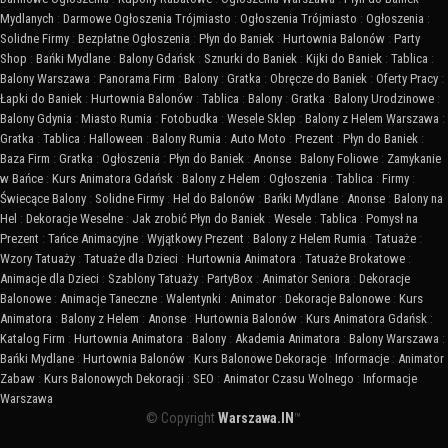
Mydlanych
:
Darmowe Ogłoszenia Trójmiasto
:
Ogłoszenia Trójmiasto
:
Ogłoszenia
:
Solidne Firmy
:
Bezpłatne Ogłoszenia
:
Płyn do Baniek
:
Hurtownia Balonów
:
Party
Shop
:
Bańki Mydlane
:
Balony Gdańsk
:
Sznurki do Baniek
:
Kijki do Baniek
:
Tablica
:
Balony Warszawa
:
Panorama Firm
:
Balony
:
Gratka
:
Obręcze do Baniek
:
Oferty Pracy
:
Łapki do Baniek
:
Hurtownia Balonów
:
Tablica
:
Balony
:
Gratka
:
Balony Urodzinowe
:
Balony Gdynia
:
Miasto Rumia
:
Fotobudka
:
Wesele Sklep
:
Balony z Helem Warszawa
:
Gratka
:
Tablica
:
Halloween
:
Balony Rumia
:
Auto Moto
:
Prezent
:
Płyn do Baniek
:
Baza Firm
:
Gratka
:
Ogłoszenia
:
Płyn do Baniek
:
Anonse
:
Balony Foliowe
:
Zamykanie
w Bańce
:
Kurs Animatora Gdańsk
:
Balony z Helem
:
Ogłoszenia
:
Tablica
:
Firmy
:
Świecące Balony
:
Solidne Firmy
:
Hel do Balonów
:
Bańki Mydlane
:
Anonse
:
Balony na
Hel
:
Dekoracje Weselne
:
Jak zrobić Płyn do Baniek
:
Wesele
:
Tablica
:
Pomysł na
Prezent
:
Tańce Animacyjne
:
Wyjątkowy Prezent
:
Balony z Helem Rumia
:
Tatuaże
:
Wzory Tatuaży
:
Tatuaże dla Dzieci
:
Hurtownia Animatora
:
Tatuaże Brokatowe
:
Animacje dla Dzieci
:
Szablony Tatuaży
:
PartyBox
:
Animator Seniora
:
Dekoracje
Balonowe
:
Animacje Taneczne
:
Walentynki
:
Animator
:
Dekoracje Balonowe
:
Kurs
Animatora
:
Balony z Helem
:
Anonse
:
Hurtownia Balonów
:
Kurs Animatora Gdańsk
:
Katalog Firm
:
Hurtownia Animatora
:
Balony
:
Akademia Animatora
:
Balony Warszawa
:
Bańki Mydlane
:
Hurtownia Balonów
:
Kurs Balonowe Dekoracje
:
Informacje
:
Animator
Zabaw
:
Kurs Balonowych Dekoracji
:
SEO
:
Animator Czasu Wolnego
:
Informacje
Warszawa
© Copyright
Warszawa.IN
™