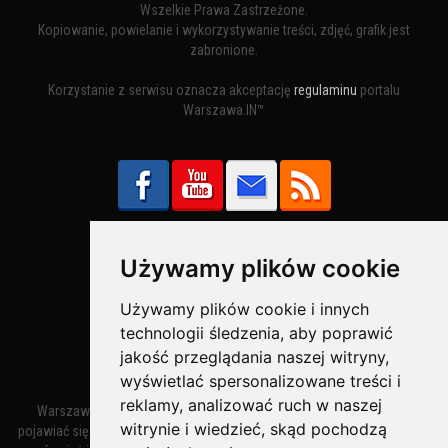
Wszelkie Prawa Zastrzeżone.
Kopiowanie, powielanie i wykorzystywanie treści, zdjęć, grafik jest
zabronione.
Korzystanie z serwisu oznacza akceptację
regulaminu
portalu
Warszawa.IN™
Używamy plików cookie
Bezpieczne Płatności obsługuje:
Używamy plików cookie i innych
technologii śledzenia, aby poprawić
jakość przeglądania naszej witryny,
wyświetlać spersonalizowane treści i
reklamy, analizować ruch w naszej
Warszawa – miasto stołeczne Warszawa. Nazwa miasta zaczęła
witrynie i wiedzieć, skąd pochodzą
pojawiać się w dokumentach w XIV wieku jako Warszewa, a od XV wieku