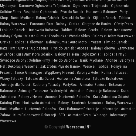
Mydlanych
:
Darmowe Ogłoszenia Trójmiasto
:
Ogłoszenia Trójmiasto
:
Ogłoszenia
:
Solidne Firmy
:
Bezpłatne Ogłoszenia
:
Płyn do Baniek
:
Hurtownia Balonów
:
Party
Shop
:
Bańki Mydlane
:
Balony Gdańsk
:
Sznurki do Baniek
:
Kijki do Baniek
:
Tablica
:
Balony Warszawa
:
Panorama Firm
:
Balony
:
Gratka
:
Obręcze do Baniek
:
Oferty Pracy
:
Łapki do Baniek
:
Hurtownia Balonów
:
Tablica
:
Balony
:
Gratka
:
Balony Urodzinowe
:
Balony Gdynia
:
Miasto Rumia
:
Fotobudka
:
Wesele Sklep
:
Balony z Helem Warszawa
:
Gratka
:
Tablica
:
Halloween
:
Balony Rumia
:
Auto Moto
:
Prezent
:
Płyn do Baniek
:
Baza Firm
:
Gratka
:
Ogłoszenia
:
Płyn do Baniek
:
Anonse
:
Balony Foliowe
:
Zamykanie
w Bańce
:
Kurs Animatora Gdańsk
:
Balony z Helem
:
Ogłoszenia
:
Tablica
:
Firmy
:
Świecące Balony
:
Solidne Firmy
:
Hel do Balonów
:
Bańki Mydlane
:
Anonse
:
Balony na
Hel
:
Dekoracje Weselne
:
Jak zrobić Płyn do Baniek
:
Wesele
:
Tablica
:
Pomysł na
Prezent
:
Tańce Animacyjne
:
Wyjątkowy Prezent
:
Balony z Helem Rumia
:
Tatuaże
:
Wzory Tatuaży
:
Tatuaże dla Dzieci
:
Hurtownia Animatora
:
Tatuaże Brokatowe
:
Animacje dla Dzieci
:
Szablony Tatuaży
:
PartyBox
:
Animator Seniora
:
Dekoracje
Balonowe
:
Animacje Taneczne
:
Walentynki
:
Animator
:
Dekoracje Balonowe
:
Kurs
Animatora
:
Balony z Helem
:
Anonse
:
Hurtownia Balonów
:
Kurs Animatora Gdańsk
:
Katalog Firm
:
Hurtownia Animatora
:
Balony
:
Akademia Animatora
:
Balony Warszawa
:
Bańki Mydlane
:
Hurtownia Balonów
:
Kurs Balonowe Dekoracje
:
Informacje
:
Animator
Zabaw
:
Kurs Balonowych Dekoracji
:
SEO
:
Animator Czasu Wolnego
:
Informacje
Warszawa
© Copyright
Warszawa.IN
™