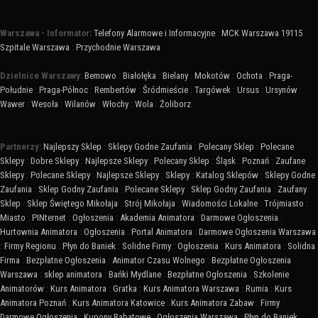
Warszawa - Informator:
Telefony Alarmowe i Informacyjne
:
MCK Warszawa 19115
:
Szpitale Warszawa
:
Przychodnie Warszawa
Dzielnice Warszawy:
Bemowo
:
Białołęka
:
Bielany
:
Mokotów
:
Ochota
:
Praga-
Południe
:
Praga-Północ
:
Rembertów
:
Śródmieście
:
Targówek
:
Ursus
:
Ursynów
:
Wawer
:
Wesoła
:
Wilanów
:
Włochy
:
Wola
:
Żoliborz
Partnerzy:
Najlepszy Sklep
:
Sklepy Godne Zaufania
:
Polecany Sklep
:
Polecane
Sklepy
:
Dobre Sklepy
:
Najlepsze Sklepy
:
Polecany Sklep
:
Śląsk
:
Poznań
:
Zaufane
Sklepy
:
Polecane Sklepy
:
Najlepsze Sklepy
:
Sklepy
:
Katalog Sklepów
:
Sklepy Godne
Zaufania
:
Sklep Godny Zaufania
:
Polecane Sklepy
:
Sklep Godny Zaufania
:
Zaufany
Sklep
:
Sklep Świętego Mikołaja
:
Strój Mikołaja
:
Wiadomości Lokalne
:
Trójmiasto
:
Miasto
:
PINternet
:
Ogłoszenia
:
Akademia Animatora
:
Darmowe Ogłoszenia
:
Hurtownia Animatora
:
Ogłoszenia
:
Portal Animatora
:
Darmowe Ogłoszenia Warszawa
:
Firmy Regionu
:
Płyn do Baniek
:
Solidne Firmy
:
Ogłoszenia
:
Kurs Animatora
:
Solidna
Firma
:
Bezpłatne Ogłoszenia
:
Animator Czasu Wolnego
:
Bezpłatne Ogłoszenia
Warszawa
:
sklep animatora
:
Bańki Mydlane
:
Bezpłatne Ogłoszenia
:
Szkolenie
Animatorów
:
Kurs Animatora
:
Gratka
:
Kurs Animatora Warszawa
:
Rumia
:
Kurs
Animatora Poznań
:
Kurs Animatora Katowice
:
Kurs Animatora Zabaw
:
Firmy
:
Darmowe Ogłoszenia
:
Kupony Rabatowe
:
Ogłoszenia Warszawa
:
Płyn do Baniek