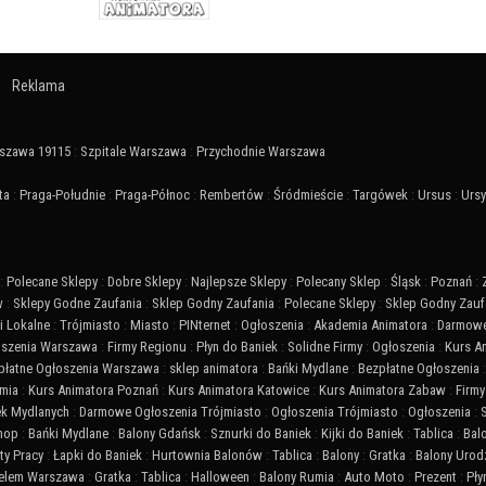
Reklama
szawa 19115
:
Szpitale Warszawa
:
Przychodnie Warszawa
ta
:
Praga-Południe
:
Praga-Północ
:
Rembertów
:
Śródmieście
:
Targówek
:
Ursus
:
Urs
:
Polecane Sklepy
:
Dobre Sklepy
:
Najlepsze Sklepy
:
Polecany Sklep
:
Śląsk
:
Poznań
:
w
:
Sklepy Godne Zaufania
:
Sklep Godny Zaufania
:
Polecane Sklepy
:
Sklep Godny Zauf
 Lokalne
:
Trójmiasto
:
Miasto
:
PINternet
:
Ogłoszenia
:
Akademia Animatora
:
Darmowe
szenia Warszawa
:
Firmy Regionu
:
Płyn do Baniek
:
Solidne Firmy
:
Ogłoszenia
:
Kurs A
płatne Ogłoszenia Warszawa
:
sklep animatora
:
Bańki Mydlane
:
Bezpłatne Ogłoszenia
mia
:
Kurs Animatora Poznań
:
Kurs Animatora Katowice
:
Kurs Animatora Zabaw
:
Firmy
ek Mydlanych
:
Darmowe Ogłoszenia Trójmiasto
:
Ogłoszenia Trójmiasto
:
Ogłoszenia
:
Shop
:
Bańki Mydlane
:
Balony Gdańsk
:
Sznurki do Baniek
:
Kijki do Baniek
:
Tablica
:
Bal
ty Pracy
:
Łapki do Baniek
:
Hurtownia Balonów
:
Tablica
:
Balony
:
Gratka
:
Balony Urod
Helem Warszawa
:
Gratka
:
Tablica
:
Halloween
:
Balony Rumia
:
Auto Moto
:
Prezent
:
Pły