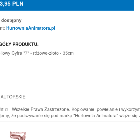
3,95
PLN
dostępny
nt:
HurtowniaAnimatora.pl
GÓŁY PRODUKTU:
oliowy Cyfra "7" - różowe-złoto - 35cm
 AUTORSKIE:
ht © - Wszelkie Prawa Zastrzeżone. Kopiowanie, powielanie i wykorzystyw
jemy, że podszywanie się pod markę "Hurtownia Animatora" wiąże się