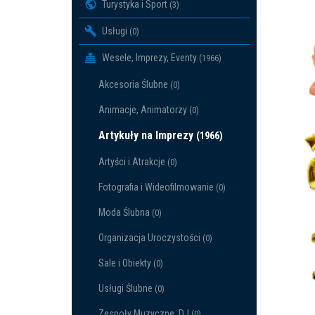
Turystyka i Sport
(3)
Usługi
(0)
Wesele, Imprezy, Eventy
(1966)
Akcesoria Ślubne
(0)
Animacje, Animatorzy
(0)
Artykuły na Imprezy
(1966)
Artyści i Atrakcje
(0)
Fotografia i Wideofilmowanie
(0)
Moda Ślubna
(0)
Organizacja Uroczystości
(0)
Sale i Obiekty
(0)
Usługi Ślubne
(0)
Zespoły Muzyczne, DJ
(0)