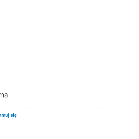
ama
amuj się