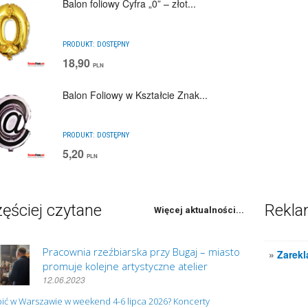
Balon foliowy Cyfra „0” – złot...
PRODUKT:
DOSTĘPNY
18,90
PLN
Balon Foliowy w Kształcie Znak...
PRODUKT:
DOSTĘPNY
5,20
PLN
ęściej czytane
Rekl
Więcej aktualności...
Pracownia rzeźbiarska przy Bugaj – miasto
»
Zarekl
promuje kolejne artystyczne atelier
12.06.2023
ić w Warszawie w weekend 4-6 lipca 2026? Koncerty