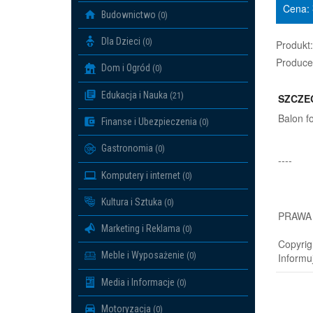
Cena:
Budownictwo
(0)
Dla Dzieci
(0)
Produkt:
Produce
Dom i Ogród
(0)
Edukacja i Nauka
(21)
SZCZE
Balon f
Finanse i Ubezpieczenia
(0)
Gastronomia
(0)
----
Komputery i internet
(0)
Kultura i Sztuka
(0)
PRAWA
Marketing i Reklama
(0)
Copyrig
Meble i Wyposażenie
(0)
Informu
Media i Informacje
(0)
Motoryzacja
(0)