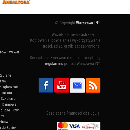
© Copyright
Warszawa.IN
™
Wszelkie Prawa Zastrzeżone.
Kopiowanie, powielanie i wykorzystywanie
treści, zdjęć, grafik jest zabronione.
ynów
:
Wawer
Korzystanie z serwisu oznacza akceptację
regulaminu
portalu Warszawa.IN™
Zaufane
ania
:
 Ogłoszenia
nimatora
:
:
Szkolenie
:
Darmowe
Solidne Firmy
Bezpieczne Płatności obsługuje:
ony
zinowe
:
n do Baniek
: