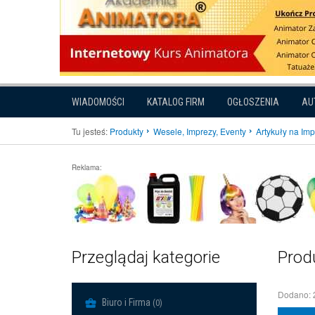
WIADOMOŚCI
KATALOG FIRM
OGŁOSZENIA
AU
Tu jesteś:
Produkty
Wesele, Imprezy, Eventy
Artykuły na Im
Reklama:
Przeglądaj kategorie
Prod
Dodano: 
Biuro i Firma
(0)