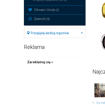
Zdrowie i Uroda
(2)
Żywność
(0)
Przeglądaj według regionów
Reklama
Zareklamuj się »
Najcz
Co rob