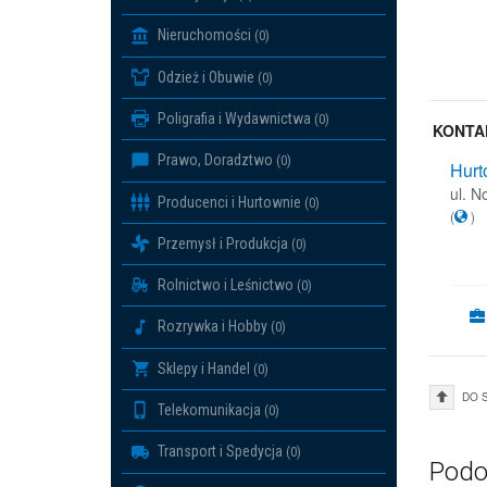
Nieruchomości
(0)
Odzież i Obuwie
(0)
Poligrafia i Wydawnictwa
(0)
KONTA
Prawo, Doradztwo
(0)
Hurt
ul. 
Producenci i Hurtownie
(0)
(
)
Przemysł i Produkcja
(0)
Rolnictwo i Leśnictwo
(0)
Rozrywka i Hobby
(0)
Sklepy i Handel
(0)
DO 
Telekomunikacja
(0)
Transport i Spedycja
(0)
Podo