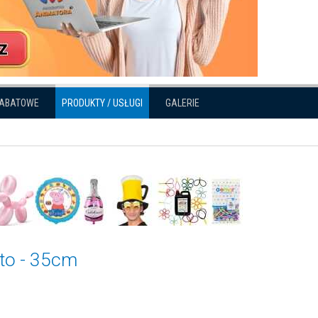
RABATOWE
PRODUKTY / USŁUGI
GALERIE
oto - 35cm