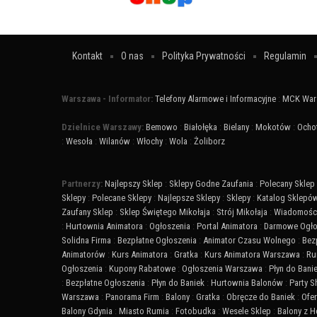
Kontakt
O nas
Polityka Prywatności
Regulamin
Warszawa - Informator:
Telefony Alarmowe i Informacyjne
:
MCK War
Dzielnice Warszawy:
Bemowo
:
Białołęka
:
Bielany
:
Mokotów
:
Ocho
:
Wesoła
:
Wilanów
:
Włochy
:
Wola
:
Żoliborz
Partnerzy:
Najlepszy Sklep
:
Sklepy Godne Zaufania
:
Polecany Sklep
Sklepy
:
Polecane Sklepy
:
Najlepsze Sklepy
:
Sklepy
:
Katalog Sklepó
Zaufany Sklep
:
Sklep Świętego Mikołaja
:
Strój Mikołaja
:
Wiadomości
:
Hurtownia Animatora
:
Ogłoszenia
:
Portal Animatora
:
Darmowe Ogło
Solidna Firma
:
Bezpłatne Ogłoszenia
:
Animator Czasu Wolnego
:
Bez
Animatorów
:
Kurs Animatora
:
Gratka
:
Kurs Animatora Warszawa
:
Ru
Ogłoszenia
:
Kupony Rabatowe
:
Ogłoszenia Warszawa
:
Płyn do Bani
:
Bezpłatne Ogłoszenia
:
Płyn do Baniek
:
Hurtownia Balonów
:
Party 
Warszawa
:
Panorama Firm
:
Balony
:
Gratka
:
Obręcze do Baniek
:
Ofer
Balony Gdynia
:
Miasto Rumia
:
Fotobudka
:
Wesele Sklep
:
Balony z 