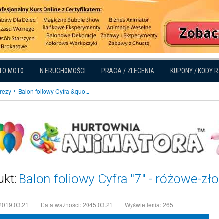
TO MOTO
NIERUCHOMOŚCI
PRACA / ZLECENIA
KUPONY / KODY 
prezy
Balon foliowy Cyfra &quo...
Balon foliowy Cyfra "7" - różowe-zł
ukt:
2019.03.21
Data ważności: 2045.03.21
Wyświetlenia: 265