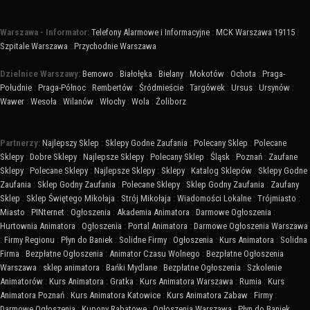
Warszawa - Informator:
Telefony Alarmowe i Informacyjne
:
MCK Warszawa 19115
:
Szpitale Warszawa
:
Przychodnie Warszawa
Dzielnice Warszawy:
Bemowo
:
Białołęka
:
Bielany
:
Mokotów
:
Ochota
:
Praga-
Południe
:
Praga-Północ
:
Rembertów
:
Śródmieście
:
Targówek
:
Ursus
:
Ursynów
:
Wawer
:
Wesoła
:
Wilanów
:
Włochy
:
Wola
:
Żoliborz
Partnerzy:
Najlepszy Sklep
:
Sklepy Godne Zaufania
:
Polecany Sklep
:
Polecane
Sklepy
:
Dobre Sklepy
:
Najlepsze Sklepy
:
Polecany Sklep
:
Śląsk
:
Poznań
:
Zaufane
Sklepy
:
Polecane Sklepy
:
Najlepsze Sklepy
:
Sklepy
:
Katalog Sklepów
:
Sklepy Godne
Zaufania
:
Sklep Godny Zaufania
:
Polecane Sklepy
:
Sklep Godny Zaufania
:
Zaufany
Sklep
:
Sklep Świętego Mikołaja
:
Strój Mikołaja
:
Wiadomości Lokalne
:
Trójmiasto
:
Miasto
:
PINternet
:
Ogłoszenia
:
Akademia Animatora
:
Darmowe Ogłoszenia
:
Hurtownia Animatora
:
Ogłoszenia
:
Portal Animatora
:
Darmowe Ogłoszenia Warszawa
:
Firmy Regionu
:
Płyn do Baniek
:
Solidne Firmy
:
Ogłoszenia
:
Kurs Animatora
:
Solidna
Firma
:
Bezpłatne Ogłoszenia
:
Animator Czasu Wolnego
:
Bezpłatne Ogłoszenia
Warszawa
:
sklep animatora
:
Bańki Mydlane
:
Bezpłatne Ogłoszenia
:
Szkolenie
Animatorów
:
Kurs Animatora
:
Gratka
:
Kurs Animatora Warszawa
:
Rumia
:
Kurs
Animatora Poznań
:
Kurs Animatora Katowice
:
Kurs Animatora Zabaw
:
Firmy
:
Darmowe Ogłoszenia
:
Kupony Rabatowe
:
Ogłoszenia Warszawa
:
Płyn do Baniek