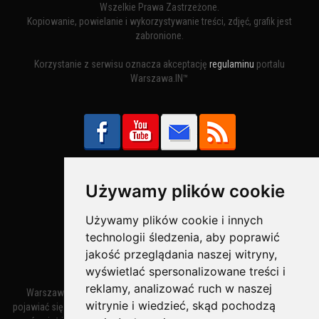
Wszelkie Prawa Zastrzeżone.
Kopiowanie, powielanie i wykorzystywanie treści, zdjęć, grafik jest
zabronione.
Korzystanie z serwisu oznacza akceptację
regulaminu
portalu
Warszawa.IN™
Używamy plików cookie
Bezpieczne Płatności obsługuje:
Używamy plików cookie i innych
technologii śledzenia, aby poprawić
jakość przeglądania naszej witryny,
wyświetlać spersonalizowane treści i
reklamy, analizować ruch w naszej
Warszawa – miasto stołeczne Warszawa. Nazwa miasta zaczęła
witrynie i wiedzieć, skąd pochodzą
pojawiać się w dokumentach w XIV wieku jako Warszewa, a od XV wieku