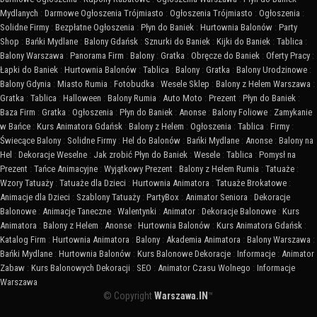
Mydlanych
:
Darmowe Ogłoszenia Trójmiasto
:
Ogłoszenia Trójmiasto
:
Ogłoszenia
:
Solidne Firmy
:
Bezpłatne Ogłoszenia
:
Płyn do Baniek
:
Hurtownia Balonów
:
Party
Shop
:
Bańki Mydlane
:
Balony Gdańsk
:
Sznurki do Baniek
:
Kijki do Baniek
:
Tablica
:
Balony Warszawa
:
Panorama Firm
:
Balony
:
Gratka
:
Obręcze do Baniek
:
Oferty Pracy
:
Łapki do Baniek
:
Hurtownia Balonów
:
Tablica
:
Balony
:
Gratka
:
Balony Urodzinowe
:
Balony Gdynia
:
Miasto Rumia
:
Fotobudka
:
Wesele Sklep
:
Balony z Helem Warszawa
:
Gratka
:
Tablica
:
Halloween
:
Balony Rumia
:
Auto Moto
:
Prezent
:
Płyn do Baniek
:
Baza Firm
:
Gratka
:
Ogłoszenia
:
Płyn do Baniek
:
Anonse
:
Balony Foliowe
:
Zamykanie
w Bańce
:
Kurs Animatora Gdańsk
:
Balony z Helem
:
Ogłoszenia
:
Tablica
:
Firmy
:
Świecące Balony
:
Solidne Firmy
:
Hel do Balonów
:
Bańki Mydlane
:
Anonse
:
Balony na
Hel
:
Dekoracje Weselne
:
Jak zrobić Płyn do Baniek
:
Wesele
:
Tablica
:
Pomysł na
Prezent
:
Tańce Animacyjne
:
Wyjątkowy Prezent
:
Balony z Helem Rumia
:
Tatuaże
:
Wzory Tatuaży
:
Tatuaże dla Dzieci
:
Hurtownia Animatora
:
Tatuaże Brokatowe
:
Animacje dla Dzieci
:
Szablony Tatuaży
:
PartyBox
:
Animator Seniora
:
Dekoracje
Balonowe
:
Animacje Taneczne
:
Walentynki
:
Animator
:
Dekoracje Balonowe
:
Kurs
Animatora
:
Balony z Helem
:
Anonse
:
Hurtownia Balonów
:
Kurs Animatora Gdańsk
:
Katalog Firm
:
Hurtownia Animatora
:
Balony
:
Akademia Animatora
:
Balony Warszawa
:
Bańki Mydlane
:
Hurtownia Balonów
:
Kurs Balonowe Dekoracje
:
Informacje
:
Animator
Zabaw
:
Kurs Balonowych Dekoracji
:
SEO
:
Animator Czasu Wolnego
:
Informacje
Warszawa
© Copyright
Warszawa.IN
™