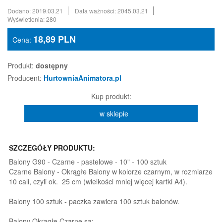
Dodano: 2019.03.21
Data ważności: 2045.03.21
Wyświetlenia: 280
18,89
PLN
Cena:
Produkt:
dostępny
Producent:
HurtowniaAnimatora.pl
Kup produkt:
w sklepie
SZCZEGÓŁY PRODUKTU:
Balony G90 - Czarne - pastelowe - 10" - 100 sztuk
Czarne Balony - Okrągłe Balony w kolorze czarnym, w rozmiarze
10 cali, czyli ok. 25 cm (wielkości mniej więcej kartki A4).
Balony 100 sztuk - paczka zawiera 100 sztuk balonów.
Balony Okrągłe Czarne są: