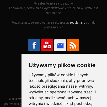
Wszelkie Prawa Zastrzeżone.
Kopiowanie, powielanie i wykorzystywanie treści, zdjęć, grafik jest
zabronione.
Korzystanie z serwisu oznacza akceptację
regulaminu
portalu
Warszawa.IN™
Używamy plików cookie
Bezpieczne Płatności obsługuje:
Używamy plików cookie i innych
technologii śledzenia, aby poprawić
jakość przeglądania naszej witryny,
wyświetlać spersonalizowane treści i
reklamy, analizować ruch w naszej
Warszawa – miasto stołeczne Warszawa. Nazwa miasta zaczęła
witrynie i wiedzieć, skąd pochodzą
pojawiać się w dokumentach w XIV wieku jako Warszewa, a od XV wieku