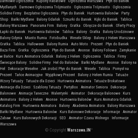
Darmowe Ogłoszenia
:
Kupony Rabatowe
:
Ogłoszenia Warszawa
:
Płyn do Baniek
Mydlanych
:
Darmowe Ogłoszenia Trójmiasto
:
Ogłoszenia Trójmiasto
:
Ogłoszenia
:
Solidne Firmy
:
Bezpłatne Ogłoszenia
:
Płyn do Baniek
:
Hurtownia Balonów
:
Party
Shop
:
Bańki Mydlane
:
Balony Gdańsk
:
Sznurki do Baniek
:
Kijki do Baniek
:
Tablica
:
Balony Warszawa
:
Panorama Firm
:
Balony
:
Gratka
:
Obręcze do Baniek
:
Oferty Pracy
:
Łapki do Baniek
:
Hurtownia Balonów
:
Tablica
:
Balony
:
Gratka
:
Balony Urodzinowe
:
Balony Gdynia
:
Miasto Rumia
:
Fotobudka
:
Wesele Sklep
:
Balony z Helem Warszawa
:
Gratka
:
Tablica
:
Halloween
:
Balony Rumia
:
Auto Moto
:
Prezent
:
Płyn do Baniek
:
Baza Firm
:
Gratka
:
Ogłoszenia
:
Płyn do Baniek
:
Anonse
:
Balony Foliowe
:
Zamykanie
w Bańce
:
Kurs Animatora Gdańsk
:
Balony z Helem
:
Ogłoszenia
:
Tablica
:
Firmy
:
Świecące Balony
:
Solidne Firmy
:
Hel do Balonów
:
Bańki Mydlane
:
Anonse
:
Balony na
Hel
:
Dekoracje Weselne
:
Jak zrobić Płyn do Baniek
:
Wesele
:
Tablica
:
Pomysł na
Prezent
:
Tańce Animacyjne
:
Wyjątkowy Prezent
:
Balony z Helem Rumia
:
Tatuaże
:
Wzory Tatuaży
:
Tatuaże dla Dzieci
:
Hurtownia Animatora
:
Tatuaże Brokatowe
:
Animacje dla Dzieci
:
Szablony Tatuaży
:
PartyBox
:
Animator Seniora
:
Dekoracje
Balonowe
:
Animacje Taneczne
:
Walentynki
:
Animator
:
Dekoracje Balonowe
:
Kurs
Animatora
:
Balony z Helem
:
Anonse
:
Hurtownia Balonów
:
Kurs Animatora Gdańsk
:
Katalog Firm
:
Hurtownia Animatora
:
Balony
:
Akademia Animatora
:
Balony Warszawa
:
Bańki Mydlane
:
Hurtownia Balonów
:
Kurs Balonowe Dekoracje
:
Informacje
:
Animator
Zabaw
:
Kurs Balonowych Dekoracji
:
SEO
:
Animator Czasu Wolnego
:
Informacje
Warszawa
© Copyright
Warszawa.IN
™