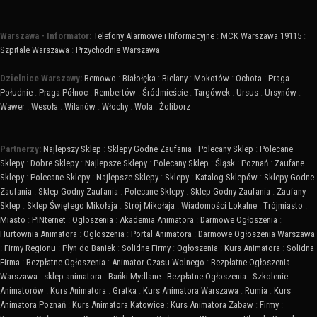
Warszawa - Informator:
Telefony Alarmowe i Informacyjne
:
MCK Warszawa 19115
:
Szpitale Warszawa
:
Przychodnie Warszawa
Dzielnice Warszawy:
Bemowo
:
Białołęka
:
Bielany
:
Mokotów
:
Ochota
:
Praga-
Południe
:
Praga-Północ
:
Rembertów
:
Śródmieście
:
Targówek
:
Ursus
:
Ursynów
:
Wawer
:
Wesoła
:
Wilanów
:
Włochy
:
Wola
:
Żoliborz
Partnerzy:
Najlepszy Sklep
:
Sklepy Godne Zaufania
:
Polecany Sklep
:
Polecane
Sklepy
:
Dobre Sklepy
:
Najlepsze Sklepy
:
Polecany Sklep
:
Śląsk
:
Poznań
:
Zaufane
Sklepy
:
Polecane Sklepy
:
Najlepsze Sklepy
:
Sklepy
:
Katalog Sklepów
:
Sklepy Godne
Zaufania
:
Sklep Godny Zaufania
:
Polecane Sklepy
:
Sklep Godny Zaufania
:
Zaufany
Sklep
:
Sklep Świętego Mikołaja
:
Strój Mikołaja
:
Wiadomości Lokalne
:
Trójmiasto
:
Miasto
:
PINternet
:
Ogłoszenia
:
Akademia Animatora
:
Darmowe Ogłoszenia
:
Hurtownia Animatora
:
Ogłoszenia
:
Portal Animatora
:
Darmowe Ogłoszenia Warszawa
:
Firmy Regionu
:
Płyn do Baniek
:
Solidne Firmy
:
Ogłoszenia
:
Kurs Animatora
:
Solidna
Firma
:
Bezpłatne Ogłoszenia
:
Animator Czasu Wolnego
:
Bezpłatne Ogłoszenia
Warszawa
:
sklep animatora
:
Bańki Mydlane
:
Bezpłatne Ogłoszenia
:
Szkolenie
Animatorów
:
Kurs Animatora
:
Gratka
:
Kurs Animatora Warszawa
:
Rumia
:
Kurs
Animatora Poznań
:
Kurs Animatora Katowice
:
Kurs Animatora Zabaw
:
Firmy
: